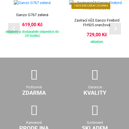
1 ROK BROUŠENÍ ZDARMA
Ganzo G767 zelená
Zavírací nůž Ganzo Firebird
619,00 Kč
FH925 oranžová
skladem u dodavatele (expedice do
729,00 Kč
24 hodin)
skladem
Poštovné
Garance
ZDARMA
KVALITY
Kamenná
Sortiment
PRODEJNA
SKLADEM