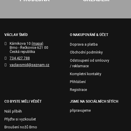
VÁCLAV ŠMÍD
O NAKUPOVÁNÍ & ÚČET
Kárnikova 10
(mapa)
Doprava a platba
Brno - Řečkovice 621 00
Česká republika
Obchodní podmínky
734 427 788
Odstoupení od smlouvy
vaclavsmid@seznam.cz
/ reklamace
Kompletní kontakty
Přihlášení
Registrace
CO BYSTE MĚLI VĚDĚT
JSME NA SOCIÁLNÍCH SÍTÍCH
připravujeme
Náš příběh
Přijďte si vyzkoušet
Broušení nožů Brno