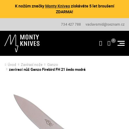
K nožům značky
Monty Knives
získáváte 5 let broušení
ZDARMA!
734 427 788
vaclavsmid@seznam.cz
Úvod
Zavírací nože
Ganzo
zavírací nůž Ganzo Firebird FH 21 šedo modrá