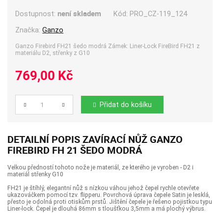
není skladem
Kód:
PRO_CZ-119_124
Dostupnost:
Značka:
Ganzo
Ganzo Firebird FH21 šedo modrá Zámek: Liner-Lock FireBird FH21 z
materiálu D2, střenky z G10
769,00 Kč
Přidat do košíku
Počet
DETAILNÍ POPIS ZAVÍRACÍ NŮŽ GANZO
FIREBIRD FH 21 ŠEDO MODRÁ
Velkou předností tohoto nože je materiál, ze kterého je vyroben - D2 i
materiál střenky G10
FH21 je štíhlý, elegantní nůž s nízkou váhou jehož čepel rychle otevřete
ukazováčkem pomocí tzv. flipperu. Povrchová úprava čepele Satin je lesklá,
přesto je odolná proti otiskům prstů. Jištění čepele je řešeno pojistkou typu
Liner-lock. Čepel je dlouhá 86mm s tloušťkou 3,5mm a má plochý výbrus.