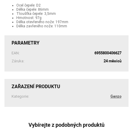
Ocel čepele: D2
Délka čepele: 86mm
Tloušťka čepele: 3,5mm
Hmotnost: 97g
Délka otevřeného nože: 197mm
Délka zavřeného nože: 110mm
PARAMETRY
6955800406627
EAN:
24 měsíců
Záruka:
ZAŘAZENÍ PRODUKTU
Ganzo
Kategorie:
Vybírejte z podobných produktů