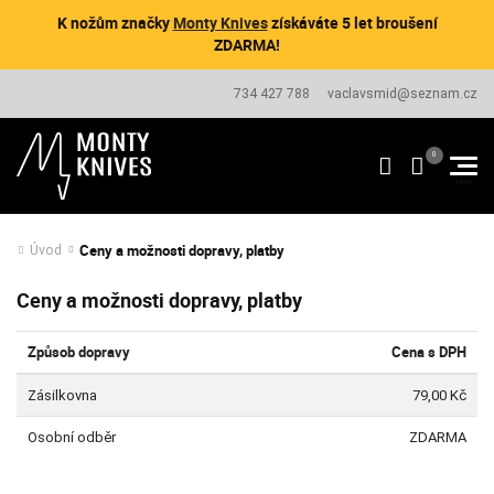
K nožům značky
Monty Knives
získáváte 5 let broušení
ZDARMA!
734 427 788
vaclavsmid@seznam.cz
Ceny a možnosti dopravy, platby
Úvod
Ceny a možnosti dopravy, platby
Způsob dopravy
Cena s DPH
Zásilkovna
79,00 Kč
Osobní odběr
ZDARMA