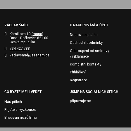
VÁCLAV ŠMÍD
O NAKUPOVÁNÍ & ÚČET
Kárnikova 10
(mapa)
Doprava a platba
Brno - Řečkovice 621 00
Česká republika
Obchodní podmínky
734 427 788
Odstoupení od smlouvy
vaclavsmid@seznam.cz
/ reklamace
Kompletní kontakty
Přihlášení
Registrace
CO BYSTE MĚLI VĚDĚT
JSME NA SOCIÁLNÍCH SÍTÍCH
připravujeme
Náš příběh
Přijďte si vyzkoušet
Broušení nožů Brno