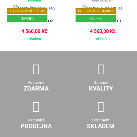
skladem
není skladem
5 LET BROUŠENÍ ZDARMA
5 LET BROUŠENÍ ZDARMA
NOVINKA
NOVINKA
Monty knives MK 002
Monty knives MK 001
4 560,00 Kč
4 560,00 Kč
skladem
skladem
Poštovné
Garance
ZDARMA
KVALITY
Kamenná
Sortiment
PRODEJNA
SKLADEM