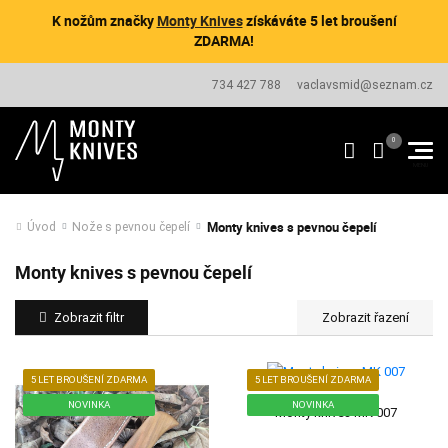
K nožům značky
Monty Knives
získáváte 5 let broušení
ZDARMA!
734 427 788
vaclavsmid@seznam.cz
Monty knives s pevnou čepelí
Úvod
Nože s pevnou čepelí
Monty knives s pevnou čepelí
Zobrazit filtr
5 LET BROUŠENÍ ZDARMA
5 LET BROUŠENÍ ZDARMA
NOVINKA
NOVINKA
Monty knives MK 007