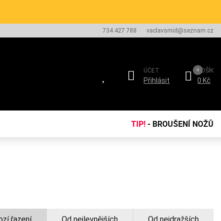
734 427 788
vaclavsmid@seznam.cz
ÚČET
KOŠÍK
Přihlásit
0 Kč
TIP!
- BROUŠENÍ NOŽŮ
zí řazení
Od nejlevnějších
Od nejdražších