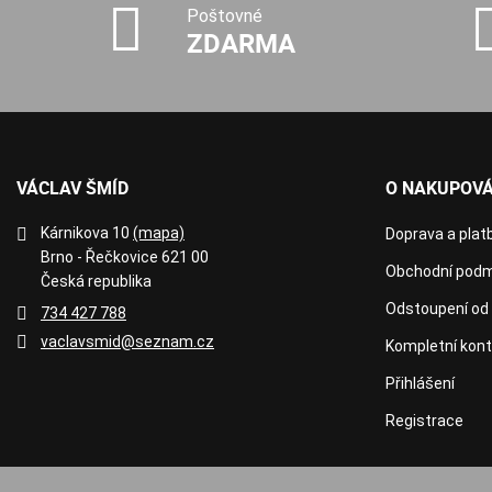
Poštovné
ZDARMA
VÁCLAV ŠMÍD
O NAKUPOVÁ
Kárnikova 10
(mapa)
Doprava a plat
Brno - Řečkovice 621 00
Obchodní podm
Česká republika
Odstoupení od
734 427 788
vaclavsmid@seznam.cz
Kompletní kon
Přihlášení
Registrace