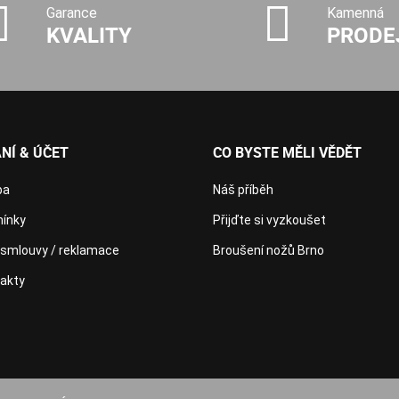
Garance
Kamenná
KVALITY
PRODE
NÍ & ÚČET
CO BYSTE MĚLI VĚDĚT
ba
Náš příběh
ínky
Přijďte si vyzkoušet
 smlouvy / reklamace
Broušení nožů Brno
takty