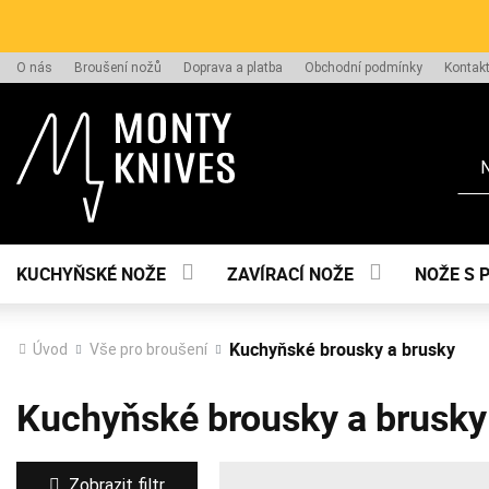
O nás
Broušení nožů
Doprava a platba
Obchodní podmínky
Kontak
Hle
KUCHYŇSKÉ NOŽE
ZAVÍRACÍ NOŽE
NOŽE S 
Kuchyňské brousky a brusky
Úvod
Vše pro broušení
Kuchyňské brousky a brusky
Zobrazit filtr