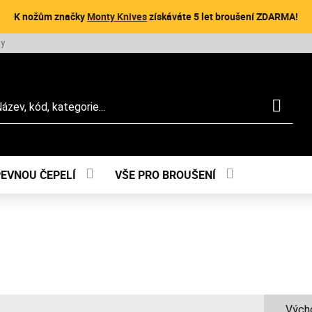
K nožům značky
Monty Knives
získáváte 5 let broušení ZDARMA!
ty
dat
PEVNOU ČEPELÍ
VŠE PRO BROUŠENÍ
Výcho