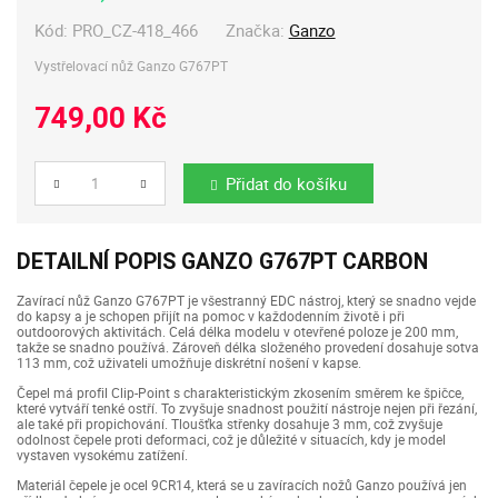
Kód:
PRO_CZ-418_466
Značka:
Ganzo
Vystřelovací nůž Ganzo G767PT
749,00 Kč
Přidat do košíku
Počet
DETAILNÍ POPIS GANZO G767PT CARBON
Zavírací nůž Ganzo G767PT je všestranný EDC nástroj, který se snadno vejde
do kapsy a je schopen přijít na pomoc v každodenním životě i při
outdoorových aktivitách. Celá délka modelu v otevřené poloze je 200 mm,
takže se snadno používá. Zároveň délka složeného provedení dosahuje sotva
113 mm, což uživateli umožňuje diskrétní nošení v kapse.
Čepel má profil Clip-Point s charakteristickým zkosením směrem ke špičce,
které vytváří tenké ostří. To zvyšuje snadnost použití nástroje nejen při řezání,
ale také při propichování. Tloušťka střenky dosahuje 3 mm, což zvyšuje
odolnost čepele proti deformaci, což je důležité v situacích, kdy je model
vystaven vysokému zatížení.
Materiál čepele je ocel 9CR14, která se u zavíracích nožů Ganzo používá jen