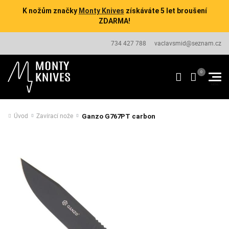
K nožům značky
Monty Knives
získáváte 5 let broušení
ZDARMA!
734 427 788
vaclavsmid@seznam.cz
Úvod
Zavírací nože
Ganzo G767PT carbon