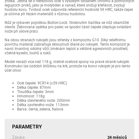
zřídka. Jedná se o nerezovou ocel s vysokým obsahem chromu a pomocných
legujících prvků, jako je molybden a vanad, které snižují křehkost, zvyšují
hustotu kovu. Tvrdost oceli odpovídá referenční hodnotě 59 HRC, takže čepel
je účinná při řezání materiálů s různou hustotou.
Nůž je vybaven pojistkou Button-Lock. Stisknutím tlačítka se nůž okamžitě
otevře. Žebrovaná opěrka pro palec ve spodní části čepele zlepšuje ovládání
nože při silové práci.
Na obou stranách rukojeti jsou střenky z kompozitu G10. Díky reliéfnímu
povrchu materiál zabraňuje sklouznutí dlaně po rukojeti. Tento kompozit je
navíc trvanlivý, odolný vůči změnám teplot a většině agresivních prostředí,
včetně kyselin, louhů a tuků.
Model neváží více než 118 g, včetně ocelové spony na pravé straně rukojeti.
Konstrukci lze ozdobit šňůrkou na krk, protože na konci rukojeti je pro tento
účel otvor.
Ocel čepele: 9CR14 (±59 HRC)
Délka čepele: 87mm
Tloušťka čepele: 3mm
Hmotnost: 118g
Délka otevřeného nože: 200mm
Délka zavřeného nože: 113mm
Barva: černá, zelená, fialová
PARAMETRY
Záruka:
24 měsíců