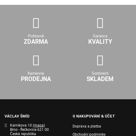
Poštovné
Garance
ZDARMA
KVALITY
Kamenná
Sortiment
PRODEJNA
SKLADEM
VÁCLAV ŠMÍD
O NAKUPOVÁNÍ & ÚČET
Kárnikova 10
(mapa)
Doprava a platba
Brno - Řečkovice 621 00
Česká republika
Obchodní podmínky