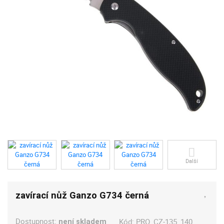
Další
zavírací nůž Ganzo G734 černá
Dostupnost:
Kód:
PRO_CZ-135_140
není skladem