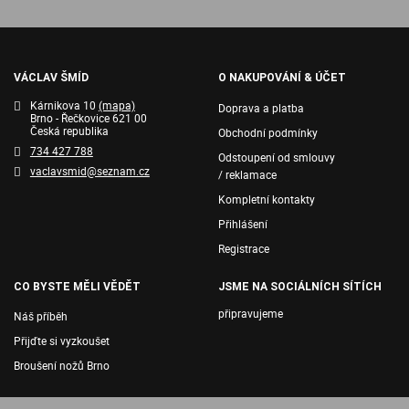
VÁCLAV ŠMÍD
O NAKUPOVÁNÍ & ÚČET
Kárnikova 10
(mapa)
Doprava a platba
Brno - Řečkovice 621 00
Česká republika
Obchodní podmínky
734 427 788
Odstoupení od smlouvy
vaclavsmid@seznam.cz
/ reklamace
Kompletní kontakty
Přihlášení
Registrace
CO BYSTE MĚLI VĚDĚT
JSME NA SOCIÁLNÍCH SÍTÍCH
připravujeme
Náš příběh
Přijďte si vyzkoušet
Broušení nožů Brno