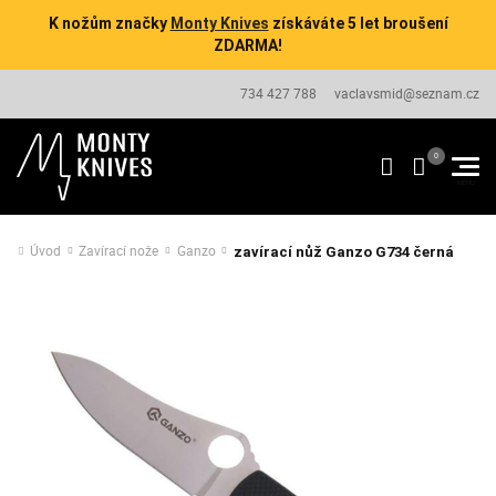
K nožům značky
Monty Knives
získáváte 5 let broušení
ZDARMA!
734 427 788
vaclavsmid@seznam.cz
Úvod
Zavírací nože
Ganzo
zavírací nůž Ganzo G734 černá