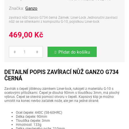
Značka:
Ganzo
zavírací nůž Ganzo G734 černá Zámek: Liner-Lock Jednoruční zavírací
nůž se se střenkami z kompozitu G-10, pojistkou Liner-lock
469,00 Kč
Přidat do košíku
Počet
DETAILNÍ POPIS ZAVÍRACÍ NŮŽ GANZO G734
ČERNÁ
Zavírák s čepelí jištěnou zámkem Liner-lock, rukojetí z materiálu G-10 s
ocelovými příložkami. Čepel je dlouhá 90mm s tloušťkou 3mm, má plochý
výbrus. Čepel se otevírá pomocí otvoru v čepeli. Kapsový klip je možno
umístit na konec nevbo začátek nože, ale jen na jedné straně.
Ocel čepele: 440C (58-60HRC)
Délka čepele: 90mm
Tloušťka čepele: 3mm
Hmotnost: 133g
Délka otevřeného nože: 210mm