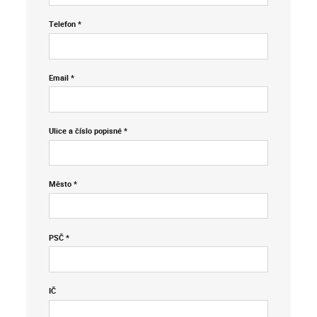
Telefon *
Email *
Ulice a číslo popisné *
Město *
PSČ *
IČ