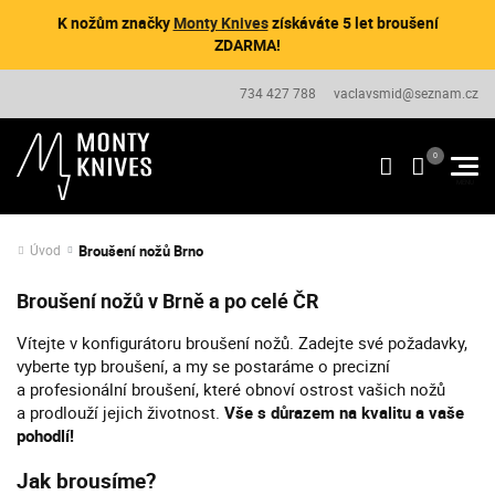
K nožům značky
Monty Knives
získáváte 5 let broušení
ZDARMA!
734 427 788
vaclavsmid@seznam.cz
Broušení nožů Brno
Úvod
Broušení nožů v Brně a po celé ČR
Vítejte v konfigurátoru broušení nožů. Zadejte své požadavky,
vyberte typ broušení, a my se postaráme o precizní
a profesionální broušení, které obnoví ostrost vašich nožů
a prodlouží jejich životnost.
Vše s důrazem na kvalitu a vaše
pohodlí!
Jak brousíme?