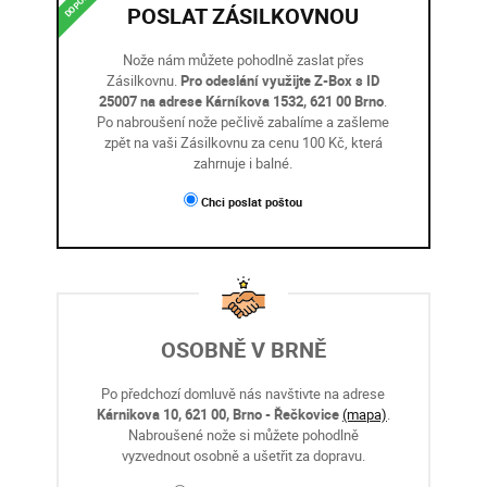
POSLAT ZÁSILKOVNOU
Nože nám můžete pohodlně zaslat přes
Zásilkovnu.
Pro odeslání využijte Z-Box s ID
25007 na adrese Kárníkova 1532, 621 00 Brno
.
Po nabroušení nože pečlivě zabalíme a zašleme
zpět na vaši Zásilkovnu za cenu 100 Kč, která
zahrnuje i balné.
Chci poslat poštou
OSOBNĚ V BRNĚ
Po předchozí domluvě nás navštivte na adrese
Kárnikova 10, 621 00, Brno - Řečkovice
(mapa)
.
Nabroušené nože si můžete pohodlně
vyzvednout osobně a ušetřit za dopravu.