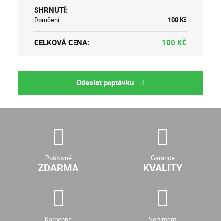
SHRNUTÍ:
Doručení
100
Kč
CELKOVÁ CENA:
100
KČ
Odeslat poptávku
Poštovné
Garance
ZDARMA
KVALITY
Kamenná
Sortiment