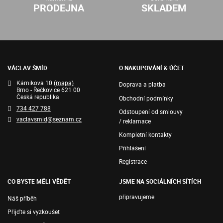
PRODEJNA
SKLADEM
VÁCLAV ŠMÍD
O NAKUPOVÁNÍ & ÚČET
Kárnikova 10
(mapa)
Doprava a platba
Brno - Řečkovice 621 00
Česká republika
Obchodní podmínky
734 427 788
Odstoupení od smlouvy
vaclavsmid@seznam.cz
/ reklamace
Kompletní kontakty
Přihlášení
Registrace
CO BYSTE MĚLI VĚDĚT
JSME NA SOCIÁLNÍCH SÍTÍCH
připravujeme
Náš příběh
Přijďte si vyzkoušet