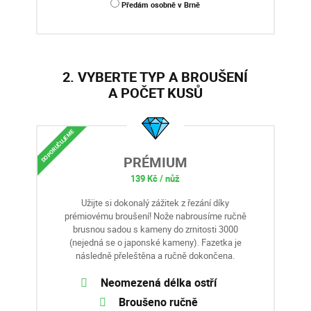
Předám osobně v Brně
2. VYBERTE TYP A BROUŠENÍ
A POČET KUSŮ
DOPORUČUJEME
PRÉMIUM
139 Kč / nůž
Užijte si dokonalý zážitek z řezání díky
prémiovému broušení! Nože nabrousíme ručně
brusnou sadou s kameny do zrnitosti 3000
(nejedná se o japonské kameny). Fazetka je
následně přeleštěna a ručně dokončena.
Neomezená délka ostří
Broušeno ručně