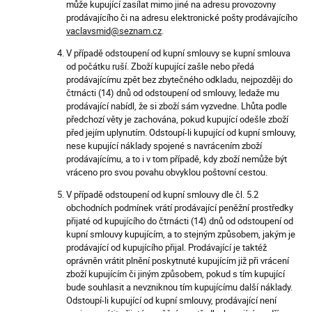
může kupující zasílat mimo jiné na adresu provozovny
prodávajícího či na adresu elektronické pošty prodávajícího
vaclavsmid@seznam.cz
.
V případě odstoupení od kupní smlouvy se kupní smlouva
od počátku ruší. Zboží kupující zašle nebo předá
prodávajícímu zpět bez zbytečného odkladu, nejpozději do
čtrnácti (14) dnů od odstoupení od smlouvy, ledaže mu
prodávající nabídl, že si zboží sám vyzvedne. Lhůta podle
předchozí věty je zachována, pokud kupující odešle zboží
před jejím uplynutím. Odstoupí-li kupující od kupní smlouvy,
nese kupující náklady spojené s navrácením zboží
prodávajícímu, a to i v tom případě, kdy zboží nemůže být
vráceno pro svou povahu obvyklou poštovní cestou.
V případě odstoupení od kupní smlouvy dle čl. 5.2
obchodních podmínek vrátí prodávající peněžní prostředky
přijaté od kupujícího do čtrnácti (14) dnů od odstoupení od
kupní smlouvy kupujícím, a to stejným způsobem, jakým je
prodávající od kupujícího přijal. Prodávající je taktéž
oprávněn vrátit plnění poskytnuté kupujícím již při vrácení
zboží kupujícím či jiným způsobem, pokud s tím kupující
bude souhlasit a nevzniknou tím kupujícímu další náklady.
Odstoupí-li kupující od kupní smlouvy, prodávající není