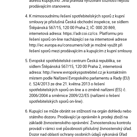
adresu kupujícího. Jiná pravidla vyřizování stížností nejsou
prodávajícím stanovena.
K mimosoudnímu řešení spotřebitelských sporů z kupní
smlouvy je příslušná Česká obchodní inspekce, se sídlem
Štěpánská 567/15, 120 00 Praha 2, IČ: 000 20 869,
internetová adresa: https://adr.coi.cz/cs. Platformu pro
řešení sporů on-line nacházející se na internetové adrese
http://ec.europa.eu/consumers/odr je možné využít při
řešení sporů mezi prodávajícím a kupujícím z kupní smlouvy.
Evropské spotřebitelské centrum Česká republika, se
sídlem Štěpánská 567/15, 120 00 Praha 2, internetová
adresa: http://www.evropskyspotrebitel.cz je kontaktním
místem podle Nařízení Evropského parlamentu a Rady (EU)
č. 524/2013 ze dne 21. května 2013 o řešení
spotřebitelských sporů on-line a o změně nařízení (ES) č.
2006/2004 a směrnice 2009/22/ES (nařízení o řešení
spotřebitelských sporů on-line).
Kupující se může obrátit se stížností na orgán dohledu nebo
státního dozoru. Prodávající je oprávněn k prodeji zboží na
základě živnostenského oprávnění. Živnostenskou kontrolu
provádí v rámci své působnosti příslušný živnostenský úřad.
Dozor nad oblastí ochrany osobních údajů vykonává Úřad