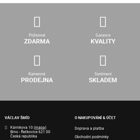
Poštovné
Garance
ZDARMA
KVALITY
Kamenná
Sortiment
PRODEJNA
SKLADEM
VÁCLAV ŠMÍD
O NAKUPOVÁNÍ & ÚČET
Kárnikova 10
(mapa)
Doprava a platba
Brno - Řečkovice 621 00
Česká republika
Obchodní podmínky