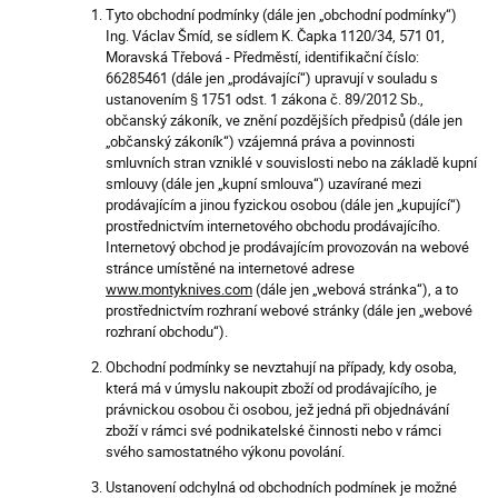
Tyto obchodní podmínky (dále jen „obchodní podmínky“)
Ing. Václav Šmíd, se sídlem K. Čapka 1120/34, 571 01,
Moravská Třebová - Předměstí, identifikační číslo:
66285461 (dále jen „prodávající“) upravují v souladu s
ustanovením § 1751 odst. 1 zákona č. 89/2012 Sb.,
občanský zákoník, ve znění pozdějších předpisů (dále jen
„občanský zákoník“) vzájemná práva a povinnosti
smluvních stran vzniklé v souvislosti nebo na základě kupní
smlouvy (dále jen „kupní smlouva“) uzavírané mezi
prodávajícím a jinou fyzickou osobou (dále jen „kupující“)
prostřednictvím internetového obchodu prodávajícího.
Internetový obchod je prodávajícím provozován na webové
stránce umístěné na internetové adrese
www.montyknives.com
(dále jen „webová stránka“), a to
prostřednictvím rozhraní webové stránky (dále jen „webové
rozhraní obchodu“).
Obchodní podmínky se nevztahují na případy, kdy osoba,
která má v úmyslu nakoupit zboží od prodávajícího, je
právnickou osobou či osobou, jež jedná při objednávání
zboží v rámci své podnikatelské činnosti nebo v rámci
svého samostatného výkonu povolání.
Ustanovení odchylná od obchodních podmínek je možné