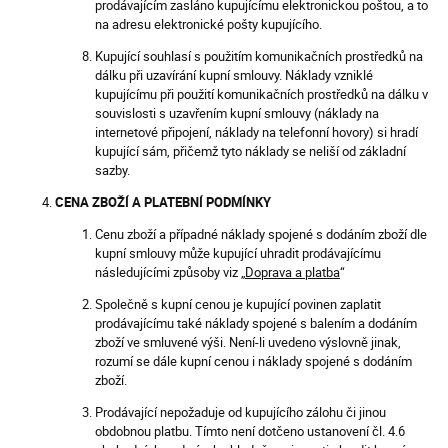
prodávajícím zasláno kupujícímu elektronickou poštou, a to
na adresu elektronické pošty kupujícího.
Kupující souhlasí s použitím komunikačních prostředků na
dálku při uzavírání kupní smlouvy. Náklady vzniklé
kupujícímu při použití komunikačních prostředků na dálku v
souvislosti s uzavřením kupní smlouvy (náklady na
internetové připojení, náklady na telefonní hovory) si hradí
kupující sám, přičemž tyto náklady se neliší od základní
sazby.
CENA ZBOŽÍ A PLATEBNÍ PODMÍNKY
Cenu zboží a případné náklady spojené s dodáním zboží dle
kupní smlouvy může kupující uhradit prodávajícímu
následujícími způsoby viz „
Doprava a platba
“
Společně s kupní cenou je kupující povinen zaplatit
prodávajícímu také náklady spojené s balením a dodáním
zboží ve smluvené výši. Není-li uvedeno výslovně jinak,
rozumí se dále kupní cenou i náklady spojené s dodáním
zboží.
Prodávající nepožaduje od kupujícího zálohu či jinou
obdobnou platbu. Tímto není dotčeno ustanovení čl. 4.6