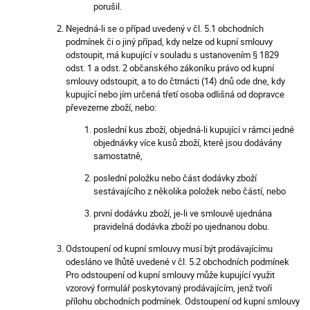
porušil.
Nejedná-li se o případ uvedený v čl. 5.1 obchodních
podmínek či o jiný případ, kdy nelze od kupní smlouvy
odstoupit, má kupující v souladu s ustanovením § 1829
odst. 1 a odst. 2 občanského zákoníku právo od kupní
smlouvy odstoupit, a to do čtrnácti (14) dnů ode dne, kdy
kupující nebo jím určená třetí osoba odlišná od dopravce
převezeme zboží, nebo:
poslední kus zboží, objedná-li kupující v rámci jedné
objednávky více kusů zboží, které jsou dodávány
samostatně,
poslední položku nebo část dodávky zboží
sestávajícího z několika položek nebo částí, nebo
první dodávku zboží, je-li ve smlouvě ujednána
pravidelná dodávka zboží po ujednanou dobu.
Odstoupení od kupní smlouvy musí být prodávajícímu
odesláno ve lhůtě uvedené v čl. 5.2 obchodních podmínek
Pro odstoupení od kupní smlouvy může kupující využit
vzorový formulář poskytovaný prodávajícím, jenž tvoří
přílohu obchodních podmínek. Odstoupení od kupní smlouvy