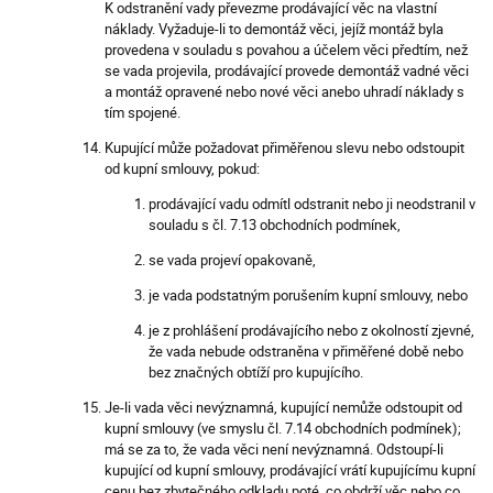
K odstranění vady převezme prodávající věc na vlastní
náklady. Vyžaduje-li to demontáž věci, jejíž montáž byla
provedena v souladu s povahou a účelem věci předtím, než
se vada projevila, prodávající provede demontáž vadné věci
a montáž opravené nebo nové věci anebo uhradí náklady s
tím spojené.
Kupující může požadovat přiměřenou slevu nebo odstoupit
od kupní smlouvy, pokud:
prodávající vadu odmítl odstranit nebo ji neodstranil v
souladu s čl. 7.13 obchodních podmínek,
se vada projeví opakovaně,
je vada podstatným porušením kupní smlouvy, nebo
je z prohlášení prodávajícího nebo z okolností zjevné,
že vada nebude odstraněna v přiměřené době nebo
bez značných obtíží pro kupujícího.
Je-li vada věci nevýznamná, kupující nemůže odstoupit od
kupní smlouvy (ve smyslu čl. 7.14 obchodních podmínek);
má se za to, že vada věci není nevýznamná. Odstoupí-li
kupující od kupní smlouvy, prodávající vrátí kupujícímu kupní
cenu bez zbytečného odkladu poté, co obdrží věc nebo co