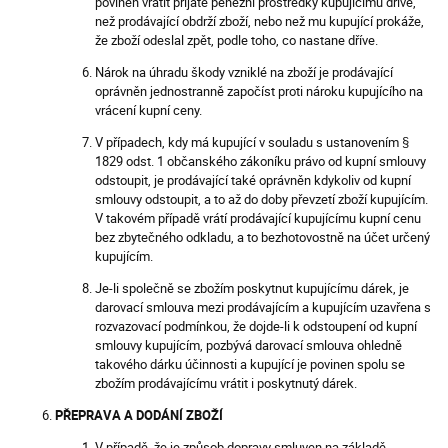
povinen vrátit přijaté peněžní prostředky kupujícímu dříve,
než prodávající obdrží zboží, nebo než mu kupující prokáže,
že zboží odeslal zpět, podle toho, co nastane dříve.
Nárok na úhradu škody vzniklé na zboží je prodávající
oprávněn jednostranně započíst proti nároku kupujícího na
vrácení kupní ceny.
V případech, kdy má kupující v souladu s ustanovením §
1829 odst. 1 občanského zákoníku právo od kupní smlouvy
odstoupit, je prodávající také oprávněn kdykoliv od kupní
smlouvy odstoupit, a to až do doby převzetí zboží kupujícím.
V takovém případě vrátí prodávající kupujícímu kupní cenu
bez zbytečného odkladu, a to bezhotovostně na účet určený
kupujícím.
Je-li společně se zbožím poskytnut kupujícímu dárek, je
darovací smlouva mezi prodávajícím a kupujícím uzavřena s
rozvazovací podmínkou, že dojde-li k odstoupení od kupní
smlouvy kupujícím, pozbývá darovací smlouva ohledně
takového dárku účinnosti a kupující je povinen spolu se
zbožím prodávajícímu vrátit i poskytnutý dárek.
PŘEPRAVA A DODÁNÍ ZBOŽÍ
V případě, že je způsob dopravy smluven na základě