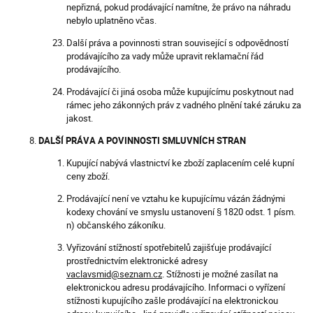
nepřizná, pokud prodávající namítne, že právo na náhradu
nebylo uplatněno včas.
Další práva a povinnosti stran související s odpovědností
prodávajícího za vady může upravit reklamační řád
prodávajícího.
Prodávající či jiná osoba může kupujícímu poskytnout nad
rámec jeho zákonných práv z vadného plnění také záruku za
jakost.
DALŠÍ PRÁVA A POVINNOSTI SMLUVNÍCH STRAN
Kupující nabývá vlastnictví ke zboží zaplacením celé kupní
ceny zboží.
Prodávající není ve vztahu ke kupujícímu vázán žádnými
kodexy chování ve smyslu ustanovení § 1820 odst. 1 písm.
n) občanského zákoníku.
Vyřizování stížností spotřebitelů zajišťuje prodávající
prostřednictvím elektronické adresy
vaclavsmid@seznam.cz
. Stížnosti je možné zasílat na
elektronickou adresu prodávajícího. Informaci o vyřízení
stížnosti kupujícího zašle prodávající na elektronickou