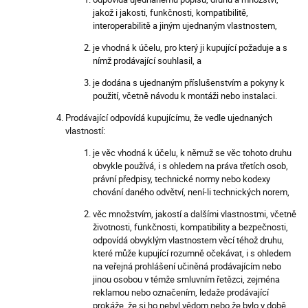
jakož i jakosti, funkčnosti, kompatibilitě,
interoperabilitě a jiným ujednaným vlastnostem,
je vhodná k účelu, pro který ji kupující požaduje a s
nímž prodávající souhlasil, a
je dodána s ujednaným příslušenstvím a pokyny k
použití, včetně návodu k montáži nebo instalaci.
Prodávající odpovídá kupujícímu, že vedle ujednaných
vlastností:
je věc vhodná k účelu, k němuž se věc tohoto druhu
obvykle používá, i s ohledem na práva třetích osob,
právní předpisy, technické normy nebo kodexy
chování daného odvětví, není-li technických norem,
věc množstvím, jakostí a dalšími vlastnostmi, včetně
životnosti, funkčnosti, kompatibility a bezpečnosti,
odpovídá obvyklým vlastnostem věcí téhož druhu,
které může kupující rozumně očekávat, i s ohledem
na veřejná prohlášení učiněná prodávajícím nebo
jinou osobou v témže smluvním řetězci, zejména
reklamou nebo označením, ledaže prodávající
prokáže, že si ho nebyl vědom nebo že bylo v době