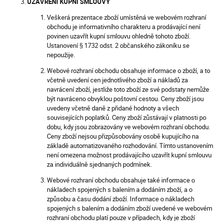
UZAVŘENÍ KUPNÍ SMLOUVY
Veškerá prezentace zboží umístěná ve webovém rozhraní
obchodu je informativního charakteru a prodávající není
povinen uzavřít kupní smlouvu ohledně tohoto zboží.
Ustanovení § 1732 odst. 2 občanského zákoníku se
nepoužije.
Webové rozhraní obchodu obsahuje informace o zboží, a to
včetně uvedení cen jednotlivého zboží a nákladů za
navrácení zboží, jestliže toto zboží ze své podstaty nemůže
být navráceno obvyklou poštovní cestou. Ceny zboží jsou
uvedeny včetně daně z přidané hodnoty a všech
souvisejících poplatků. Ceny zboží zůstávají v platnosti po
dobu, kdy jsou zobrazovány ve webovém rozhraní obchodu.
Ceny zboží nejsou přizpůsobovány osobě kupujícího na
základě automatizovaného rozhodování. Tímto ustanovením
není omezena možnost prodávajícího uzavřít kupní smlouvu
za individuálně sjednaných podmínek.
Webové rozhraní obchodu obsahuje také informace o
nákladech spojených s balením a dodáním zboží, a o
způsobu a času dodání zboží. Informace o nákladech
spojených s balením a dodáním zboží uvedené ve webovém
rozhraní obchodu platí pouze v případech, kdy je zboží