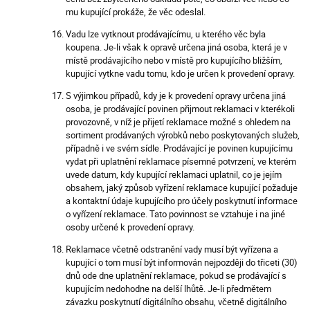
mu kupující prokáže, že věc odeslal.
Vadu lze vytknout prodávajícímu, u kterého věc byla
koupena. Je-li však k opravě určena jiná osoba, která je v
místě prodávajícího nebo v místě pro kupujícího bližším,
kupující vytkne vadu tomu, kdo je určen k provedení opravy.
S výjimkou případů, kdy je k provedení opravy určena jiná
osoba, je prodávající povinen přijmout reklamaci v kterékoli
provozovně, v níž je přijetí reklamace možné s ohledem na
sortiment prodávaných výrobků nebo poskytovaných služeb,
případně i ve svém sídle. Prodávající je povinen kupujícímu
vydat při uplatnění reklamace písemné potvrzení, ve kterém
uvede datum, kdy kupující reklamaci uplatnil, co je jejím
obsahem, jaký způsob vyřízení reklamace kupující požaduje
a kontaktní údaje kupujícího pro účely poskytnutí informace
o vyřízení reklamace. Tato povinnost se vztahuje i na jiné
osoby určené k provedení opravy.
Reklamace včetně odstranění vady musí být vyřízena a
kupující o tom musí být informován nejpozději do třiceti (30)
dnů ode dne uplatnění reklamace, pokud se prodávající s
kupujícím nedohodne na delší lhůtě. Je-li předmětem
závazku poskytnutí digitálního obsahu, včetně digitálního