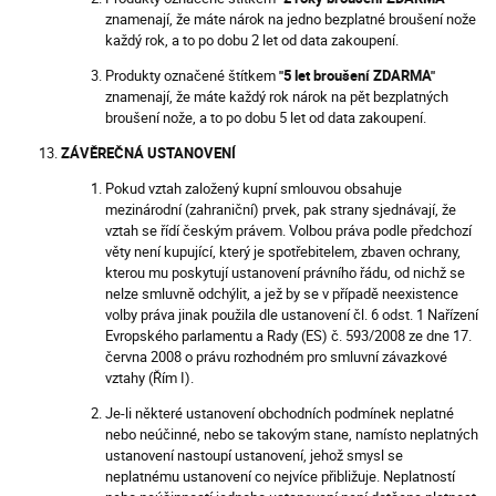
znamenají, že máte nárok na jedno bezplatné broušení nože
každý rok, a to po dobu 2 let od data zakoupení.
Produkty označené štítkem
"5 let broušení ZDARMA"
znamenají, že máte každý rok nárok na pět bezplatných
broušení nože, a to po dobu 5 let od data zakoupení.
ZÁVĚREČNÁ USTANOVENÍ
Pokud vztah založený kupní smlouvou obsahuje
mezinárodní (zahraniční) prvek, pak strany sjednávají, že
vztah se řídí českým právem. Volbou práva podle předchozí
věty není kupující, který je spotřebitelem, zbaven ochrany,
kterou mu poskytují ustanovení právního řádu, od nichž se
nelze smluvně odchýlit, a jež by se v případě neexistence
volby práva jinak použila dle ustanovení čl. 6 odst. 1 Nařízení
Evropského parlamentu a Rady (ES) č. 593/2008 ze dne 17.
června 2008 o právu rozhodném pro smluvní závazkové
vztahy (Řím I).
Je-li některé ustanovení obchodních podmínek neplatné
nebo neúčinné, nebo se takovým stane, namísto neplatných
ustanovení nastoupí ustanovení, jehož smysl se
neplatnému ustanovení co nejvíce přibližuje. Neplatností