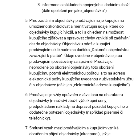
informace o nákladech spojených s dodáním zboží
(dále společně jen jako „objednávka“).
Před zasláním objednávky prodávajícímu je kupujícímu
umožněno zkontrolovat a měnit vstupní údaje, které do
objednávky kupující vložil, a to i s ohledem na možnost
kupujícího zjišťovat a opravovat chyby vzniklé při zadávání
dat do objednávky. Objednávku odešle kupující
prodávajícímu kliknutím na tlačítko „Dokončit objednávku
zavazující k platbě“. Údaje uvedené v objednávce jsou
prodávajícím považovány za správné. Prodávající
neprodleně po obdržení objednávky toto obdržení
kupujícímu potvrdí elektronickou poštou, a to na adresu
elektronické pošty kupujícího uvedenou v uživatelském účtu
či v objednávce (dále jen „elektronická adresa kupujícího“).
Prodávající je vždy oprávněn v závislosti na charakteru
objednávky (množství zboží, výše kupní ceny,
předpokládané náklady na dopravu) požádat kupujícího o
dodatečné potvrzení objednávky (například písemně či
telefonicky).
Smluvní vztah mezi prodávajícím a kupujícím vzniká
doručením přijetí objednávky (akceptací), jež je