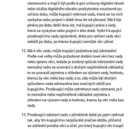
vlastnostmi a mají-li být podle kupní smlouvy digitální obsah
nebo služba digitálního obsahu poskytovány soustavně po
určitou dobu, může kupující vytknout vadu, která se na nich
vyskytne nebo projeví v době dvou let od převzetí. Má-li být
plněno po dobu delší dvou let, má kupující právo z vady,
která se vyskytne nebo projeví v této době. Vytkl-li kupující
prodávajícímu vadu oprávněně, doba pro vytčení vady věci
neběží po dobu, po kterou kupující nemůže věc užívat.
Má-li věc vadu, může kupující požadovat její odstranění.
Podle své volby může požadovat dodání nové věci bez vady
nebo opravu věci, ledaže je zvolený způsob odstranění vady
nemožný nebo ve srovnání s druhým nepřiměřeně nákladný;
to se posoudí zejména s ohledem na význam vady, hodnotu,
kterou by věc měla bez vady, a to, zda může být druhým
způsobem vada odstraněna bez značných obtíží pro
kupujícího. Prodávající může odmítnout vadu odstranit, je-li
to nemožné nebo nepřiměřeně nákladné zejména s
ohledem na význam vady a hodnotu, kterou by věc měla bez
vady.
Prodávající odstraní vadu v přiměřené době po jejím vytknutí
tak, aby tím kupujícímu nezpůsobil značné obtíže, přičemž
se zohlední povaha věci a účel, pro který kupující věc koupil.