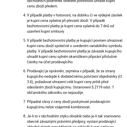
obchodních podmínek ohledně povinnosti uhradit kupní
cenu zboží předem.
V případě platby v hotovosti, na dobírku či ve výdejně zásilek
je kupní cena splatná při převzetí zboží. V případě
bezhotovostní platby je kupní cena splatná do 7 dnů od
uzavření kupní smlouvy.
V případě bezhotovostní platby je kupující povinen uhrazovat
kupní cenu zboží společně s uvedením variabilního symbolu
platby. V případě bezhotovostní platby je závazek kupujícího
uhradit kupní cenu splněn okamžikem připsání příslušné
částky na účet prodávajícího.
Prodávající je oprávněn, zejména v případě, že ze strany
kupujícího nedojde k dodatečnému potvrzení objednávky (čl.
3.6), požadovat uhrazení celé kupní ceny ještě před
odesláním zboží kupujícímu. Ustanovení § 2119 odst. 1
občanského zákoníku se nepoužije.
Případné slevy z ceny zboží poskytnuté prodávajícím
kupujícímu nelze vzájemně kombinovat.
Je-li to v obchodním styku obvyklé nebo je-li tak stanoveno
obecně závaznými právními předpisy, vystaví prodávající
ohledně plateb prováděných na základě kupní smlouvy