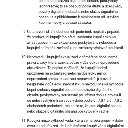
obsah nebo služba digitálního obsahu poskytnuty
jednorázově; to se posoudí podle druhu a účelu věci,
povahy digitálního obsahu nebo služby digitálního
obsahu a s přihlédnutím k okolnostem při uzavření
kupní smlouvy a povaze závazku.
Ustanovení čl. 7.8 obchodních podmínek neplatí v případě,
že prodávající kupujícího před uzavřením kupní smlouvy
zvlášť upozornil, že aktualizace poskytovány nebudou a
kupující s tím při uzavírání kupní smlouvy výslovně souhlasil.
Neprovedl-li kupující aktualizaci v přiměřené době, nemá
práva z vady, která vznikla pouze v důsledku neprovedené
aktualizace. To neplatí v případě, že kupující nebyl
upozorněn na aktualizaci nebo na důsledky jejího
neprovedení anebo aktualizaci neprovedl či ji provedl
nesprávně v důsledku nedostatku v návodu. Mají-li být podle
kupní smlouvy digitální obsah nebo služba digitálního
obsahu poskytovány soustavně po určitou dobu a projeví-li
se nebo vyskytne-li se vada v době podle čl. 7.8.1 a čl. 7.8.2
obchodních podmínek, má se za to, že jsou digitální obsah
nebo služba digitálního obsahu poskytovány vadně.
Kupující může vytknout vadu, která se na věci projeví v době
dvou let od převzetí. Je-li předmětem koupě věc s digitálními