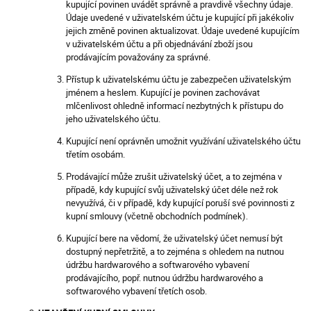
kupující povinen uvádět správně a pravdivě všechny údaje.
Údaje uvedené v uživatelském účtu je kupující při jakékoliv
jejich změně povinen aktualizovat. Údaje uvedené kupujícím
v uživatelském účtu a při objednávání zboží jsou
prodávajícím považovány za správné.
Přístup k uživatelskému účtu je zabezpečen uživatelským
jménem a heslem. Kupující je povinen zachovávat
mlčenlivost ohledně informací nezbytných k přístupu do
jeho uživatelského účtu.
Kupující není oprávněn umožnit využívání uživatelského účtu
třetím osobám.
Prodávající může zrušit uživatelský účet, a to zejména v
případě, kdy kupující svůj uživatelský účet déle než rok
nevyužívá, či v případě, kdy kupující poruší své povinnosti z
kupní smlouvy (včetně obchodních podmínek).
Kupující bere na vědomí, že uživatelský účet nemusí být
dostupný nepřetržitě, a to zejména s ohledem na nutnou
údržbu hardwarového a softwarového vybavení
prodávajícího, popř. nutnou údržbu hardwarového a
softwarového vybavení třetích osob.