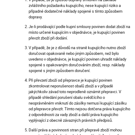
zvláštního požadavku kupujícího, nese kupující riziko a
případné dodatečné náklady spojené s tímto způsobem
dopravy.
Je-li prodávající podle kupní smlouvy povinen dodat zboží na
místo určené kupujícím v objednávce, je kupující povinen
převzít zboží při dodání.
V případě, že je z důvodů na straně kupujícího nutno zboží
doručovat opakovaně nebo jiným způsobem, než bylo
uvedeno v objednávce, je kupující povinen uhradit náklady
spojené s opakovaným doručováním zboží, resp. náklady
spojené s jiným způsobem doručení.
Při převzetí zboží od přepravce je kupující povinen
zkontrolovat neporušenost obalů zboží a v případě
jakýchkoliv závad toto neprodleně oznámit přepravci. V
případě shledání porušení obalu svědčícího o
neoprávněném vniknutí do zásilky nemusí kupující zásilku
od přepravce převzít. Tímto nejsou dotčena práva kupujícího
z odpovědnosti za vady zboží a další práva kupujícího
vyplývající z obecně závazných právních předpisů.
Další práva a povinnosti stran při přepravě zboží mohou