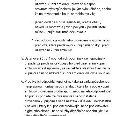
uzavření kupní smlouvy upraveno alespoň
srovnatelným způsobem, jakým bylo učiněno, anebo
že na rozhodnutí o koupi nemohlo mít vliv,
je věc dodána s příslušenstvím, včetně obalu,
návodu k montáži a jiných pokynů k použití, které
může kupující rozumně očekávat, a
věc odpovídá jakostí nebo provedením vzorku nebo
předloze, které prodávající kupujícímu poskytl před
uzavřením kupní smlouvy.
Ustanovení čl. 7.4 obchodních podmínek se nepoužije v
případě, že prodávající kupujícího před uzavřením kupní
smlouvy zvlášť upozornil, že se některá vlastnost věci liší a
kupující s tím při uzavírání kupní smlouvy výslovně souhlasil.
Prodávající odpovídá kupujícímu také za vadu způsobenou
nesprávnou montáží nebo instalací, která byla podle kupní
smlouvy provedena prodávajícím nebo na jeho odpovědnost.
To platí i v případě, že byla montáž nebo instalace
provedena kupujícím a vada nastala v důsledku nedostatku
v návodu, který k ní poskytl prodávající nebo poskytovatel
digitálního obsahu nebo služby digitálního obsahu, jde-li o
věc s digitálními vlastnostmi.