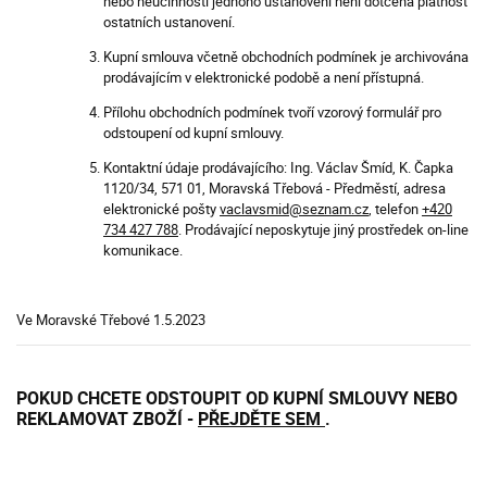
nebo neúčinností jednoho ustanovení není dotčena platnost
ostatních ustanovení.
Kupní smlouva včetně obchodních podmínek je archivována
prodávajícím v elektronické podobě a není přístupná.
Přílohu obchodních podmínek tvoří vzorový formulář pro
odstoupení od kupní smlouvy.
Kontaktní údaje prodávajícího: Ing. Václav Šmíd, K. Čapka
1120/34, 571 01, Moravská Třebová - Předměstí, adresa
elektronické pošty
vaclavsmid@seznam.cz
, telefon
+420
734 427 788
. Prodávající neposkytuje jiný prostředek on-line
komunikace.
Ve Moravské Třebové 1.5.2023
POKUD CHCETE ODSTOUPIT OD KUPNÍ SMLOUVY NEBO
REKLAMOVAT ZBOŽÍ -
PŘEJDĚTE SEM
.