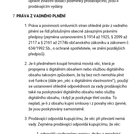
upravit zvláštní dodací podmínky prodávajícího, jsou-li
prodávajícím vydány.
PRÁVA Z VADNÉHO PLNĚNÍ
Práva a povinnosti smluvních stran ohledně práv z vadného
plnění se řídí příslušnými obecně závaznými právními
předpisy (zejména ustanoveními § 1914 až 1925, § 2099 až
2117 a § 2161 až 2174b občanského zákoníku a zákonem č.
634/1992 Sb., o ochraně spotřebitele, ve znění pozdějších
předpisů).
Je-li předmětem koupě hmotná movitá věc, která je
propojena s digitálním obsahem nebo službou digitálního
obsahu takovým způsobem, že by bez nich nemohla plnit
své funkce (dále jen „věc s digitálními vlastnostmi“), použijí
se ustanovení ohledně odpovědnosti za vady prodávajícího
také na poskytování digitálního obsahu nebo služby
digitálního obsahu, i když je poskytuje třetí osoba. To
neplatí, je-li z obsahu kupní smlouvy i z povahy věci zjevné,
že jsou poskytovány samostatně.
Prodávající odpovídá kupujícímu, že věc při převzetí nemá
vady. Zejména prodávající odpovídá kupujícímu, že věc:
odpovídá ujednanému popisu, druhu a množství,