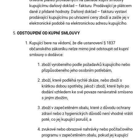
kupujícímu daňový doklad – fakturu. Prodávající je plátcem
daně z přidané hodnoty. Daňový doklad – fakturu vystaví
prodávající kupujícímu po uhrazení ceny zboží a zašle jej v
elektronické podobě na elektronickou adresu kupujícího.
ODSTOUPENÍ OD KUPNÍ SMLOUVY
Kupující bere na vědomí, že dle ustanovení § 1837
občanského zákoníku nelze mimo jiné odstoupit od kupní
smlouvy o dodávce:
zboží vyrobeného podle požadavků kupujícího nebo
přizpůsobeného jeho osobním potřebám,
zboží, které podléhá rychlé zkáze, nebo zboží s
krátkou dobou spotřeby, jakož i zboží, které bylo po
dodání vzhledem ke své povaze nenávratně smíseno
s jiným zbožím,
zboží v zapečetěném obalu, které z důvodu ochrany
zdraví nebo z hygienických důvodů není vhodné vrátit
poté, co jej kupující porušil, a
zvukové nebo obrazové nahrávky nebo počítačového
programu v zapečetěném obalu, pokud jej kupující