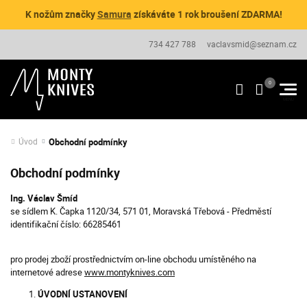
K nožům značky
Samura
získáváte 1 rok broušení ZDARMA!
734 427 788
vaclavsmid@seznam.cz
Obchodní podmínky
Úvod
Obchodní podmínky
Ing. Václav Šmíd
se sídlem K. Čapka 1120/34, 571 01, Moravská Třebová - Předměstí
identifikační číslo: 66285461
pro prodej zboží prostřednictvím on-line obchodu umístěného na
internetové adrese
www.montyknives.com
ÚVODNÍ USTANOVENÍ