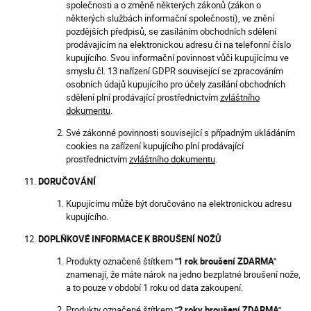
společnosti a o změně některých zákonů (zákon o
některých službách informační společnosti), ve znění
pozdějších předpisů, se zasíláním obchodních sdělení
prodávajícím na elektronickou adresu či na telefonní číslo
kupujícího. Svou informační povinnost vůči kupujícímu ve
smyslu čl. 13 nařízení GDPR související se zpracováním
osobních údajů kupujícího pro účely zasílání obchodních
sdělení plní prodávající prostřednictvím
zvláštního
dokumentu
.
Své zákonné povinnosti související s případným ukládáním
cookies na zařízení kupujícího plní prodávající
prostřednictvím
zvláštního dokumentu
.
DORUČOVÁNÍ
Kupujícímu může být doručováno na elektronickou adresu
kupujícího.
DOPLŇKOVÉ INFORMACE K BROUŠENÍ NOŽŮ
Produkty označené štítkem
"1 rok broušení ZDARMA"
znamenají, že máte nárok na jedno bezplatné broušení nože,
a to pouze v období 1 roku od data zakoupení.
Produkty označené štítkem
"2 roky broušení ZDARMA"