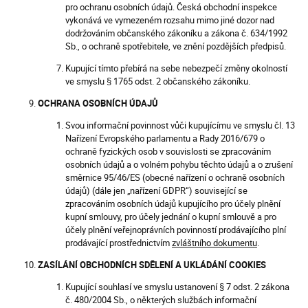
pro ochranu osobních údajů. Česká obchodní inspekce
vykonává ve vymezeném rozsahu mimo jiné dozor nad
dodržováním občanského zákoníku a zákona č. 634/1992
Sb., o ochraně spotřebitele, ve znění pozdějších předpisů.
Kupující tímto přebírá na sebe nebezpečí změny okolností
ve smyslu § 1765 odst. 2 občanského zákoníku.
OCHRANA OSOBNÍCH ÚDAJŮ
Svou informační povinnost vůči kupujícímu ve smyslu čl. 13
Nařízení Evropského parlamentu a Rady 2016/679 o
ochraně fyzických osob v souvislosti se zpracováním
osobních údajů a o volném pohybu těchto údajů a o zrušení
směrnice 95/46/ES (obecné nařízení o ochraně osobních
údajů) (dále jen „nařízení GDPR“) související se
zpracováním osobních údajů kupujícího pro účely plnění
kupní smlouvy, pro účely jednání o kupní smlouvě a pro
účely plnění veřejnoprávních povinností prodávajícího plní
prodávající prostřednictvím
zvláštního dokumentu
.
ZASÍLÁNÍ OBCHODNÍCH SDĚLENÍ A UKLÁDÁNÍ COOKIES
Kupující souhlasí ve smyslu ustanovení § 7 odst. 2 zákona
č. 480/2004 Sb., o některých službách informační