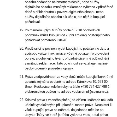
obsahu dodaného na hmotném nosiči, nebo služby
digitálního obsahu, musí být reklamace vyřízena v přiměřené
době s přihlédnutím k povaze digitálního obsahu nebo
služby digitálního obsahu a k účelu, pro nějž je kupující
požadoval.
Po marném uplynutí lhůty podle čl. 7.18 obchodních
podmínek může kupující od kupní smlouvy odstoupit nebo
požadovat přiměřenou slevu.
Prodávající je povinen vydat kupujícímu potvrzení o datu a
způsobu vyřízení reklamace, včetně potvrzení o provedení
opravy, a době jejího trvání, případně písemné odůvodnění
zamítnutí reklamace. Tato povinnost se vztahuje i na jiné
osoby určené k provedení opravy.
Práva z odpovědnosti za vady zboží může kupující konkrétně
uplatnit zejména osobně na adrese Kárnikova 10, 621 00,
Brno - Řečkovice, telefonicky na čísle
+420 734 427 788
či
elektronickou poštou na adrese
vaclavsmid@seznam.cz
.
Kdo má právo z vadného plnění, náleží mu i náhrada nákladů
účelně vynaložených při uplatnění tohoto práva. Neuplatní-li
však kupující právo na náhradu do jednoho měsíce po
uplynutí lhůty, ve které je třeba vytknout vadu, soud právo