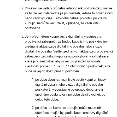
Projeví-li se vada v průběhu jednoho roku od převzetí, má se
za to, že věc byla vadná již při převzetí, ledaže to povaha věci
nebo vady vylučuje. Tato doba neběží po dobu, po kterou
kupující nemůže věc užívat, v případě, že vadu vytkl
oprávněně.
Je-li předmětem koupě věc s digitálními vlastnostmi,
prodávající zabezpečí, že budou kupujícímu poskytovány
ujednané aktualizace digitálního obsahu nebo služby
digitálního obsahu. Vedle ujednaných aktualizací prodávající
zabezpečí, že budou kupujícímu poskytovány aktualizace,
které jsou nezbytné, aby si věc po převzetí uchovala
vlastnosti podle čl. 7.3 a čl. 7.4 obchodních podmínek, a že
bude na jejich dostupnost upozorněn
po dobu dvou let, mají-li být podle kupní smlouvy
digitální obsah nebo služba digitálního obsahu
poskytovány soustavně po určitou dobu, a je-li
ujednáno poskytování po dobu delší dvou let, po
celou tuto dobu,
po dobu, po kterou to kupující může rozumně
očekávat, mají-li být podle kupní smlouvy digitální