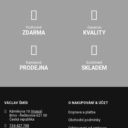
Poštovné
Garance
ZDARMA
KVALITY
Kamenná
Sortiment
PRODEJNA
SKLADEM
VÁCLAV ŠMÍD
O NAKUPOVÁNÍ & ÚČET
Kárnikova 10
(mapa)
Doprava a platba
Brno - Řečkovice 621 00
Česká republika
Obchodní podmínky
734 427 788
Odstoupení od smlouvy