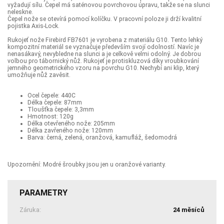
vyžadují sílu. Čepel má saténovou povrchovou úpravu, takže se na slunci
neleskne.
Čepel nože se otevírá pomocí kolíčku. V pracovní poloze ji drží kvalitní
pojistka Axis-Lock.
Rukojeť nože Firebird FB7601 je vyrobena z materiálu G10. Tento lehký
kompozitní materiál se vyznačuje především svojí odolností. Navíc je
nenasákavý, nevybledne na slunci a je celkově velmi odolný. Je dobrou
volbou pro tábornický nůž. Rukojeť je protiskluzová díky vroubkování
jemného geometrického vzoru na povrchu G10. Nechybí ani klip, který
umožňuje nůž zavěsit.
Ocel čepele: 440C
Délka čepele: 87mm
Tloušťka čepele: 3,3mm
Hmotnost: 120g
Délka otevřeného nože: 205mm
Délka zavřeného nože: 120mm
Barva: černá, zelená, oranžová, kamufláž, šedomodrá
Upozornění: Modré šroubky jsou jen u oranžové varianty.
PARAMETRY
Záruka:
24 měsíců