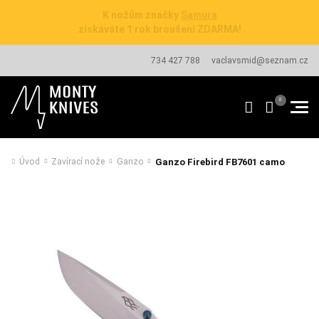
Vyzkoušejte naší službu
broušení nožů
a užijte si dokonale ostré nože.
734 427 788
vaclavsmid@seznam.cz
Ganzo Firebird FB7601 camo
Úvod
Zavírací nože
Ganzo