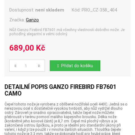
Dostupnost:
není skladem
Kód:
PRO_CZ-358_404
Značka:
Ganzo
Nůž Ganzo Firebird FB7601 má všechny vlastnosti dobrého nože. Je
pohodlný, elegantní a velmi odolný.
689,00 Kč
Přidat do košíku
Počet
DETAILNÍ POPIS GANZO FIREBIRD FB7601
CAMO
Čepel tohoto nože je vyrobena z oblíbené nožířské oceli 440C. Jedná se o
nerezovou ocel s dostatečně vysokou tvrdostí, aby nůž vydržel dlouho
ostrý. Zároveň je snadno opracovatelná, takže čepel nože můžete
přebrousit v terénu pomocí malého kapesního brousku. Délka nože
(konkrétně jeho kovové části) je 8,7 cm. Čepel má plochý výbrus a je
zakončená ostrou špičkou, a proto je ideální pro standardní úkony při
vaření, i když ji lze použít i v mnoha dalších situacích. Tloušťka čepele
tohoto nože je 3,3 mm, takže se dokonale hodí pro hrubé práce, které