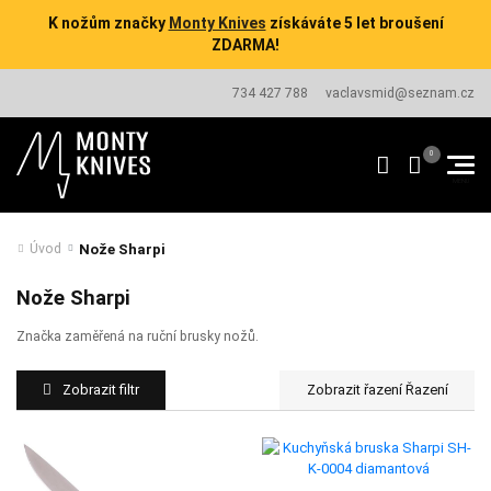
K nožům značky
Monty Knives
získáváte 5 let broušení
ZDARMA!
734 427 788
vaclavsmid@seznam.cz
Nože Sharpi
Úvod
Nože Sharpi
Značka zaměřená na ruční brusky nožů.
Zobrazit filtr
Řazení