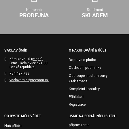
Kamenná
Sortiment
PRODEJNA
SKLADEM
VÁCLAV ŠMÍD
O NAKUPOVÁNÍ & ÚČET
Kárnikova 10
(mapa)
Doprava a platba
Brno - Řečkovice 621 00
Česká republika
Obchodní podmínky
734 427 788
Odstoupení od smlouvy
vaclavsmid@seznam.cz
/ reklamace
Kompletní kontakty
Přihlášení
Registrace
CO BYSTE MĚLI VĚDĚT
JSME NA SOCIÁLNÍCH SÍTÍCH
připravujeme
Náš příběh