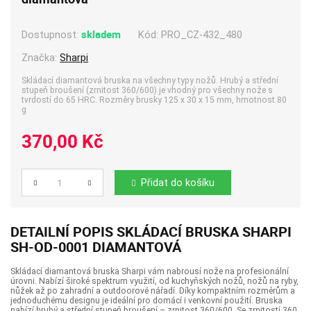
skladem
Kód:
PRO_CZ-432_480
Dostupnost:
Značka:
Sharpi
Skládací diamantová bruska na všechny typy nožů. Hrubý a střední
stupeň broušení (zrnitost 360/600) je vhodný pro všechny nože s
tvrdostí do 65 HRC. Rozměry brusky 125 x 30 x 15 mm, hmotnost 80
g
370,00 Kč
Přidat do košíku
Počet
DETAILNÍ POPIS SKLÁDACÍ BRUSKA SHARPI
SH-OD-0001 DIAMANTOVÁ
Skládací diamantová bruska Sharpi vám nabrousí nože na profesionální
úrovni. Nabízí široké spektrum využití, od kuchyňských nožů, nožů na ryby,
nůžek až po zahradní a outdoorové nářadí. Díky kompaktním rozměrům a
jednoduchému designu je ideální pro domácí i venkovní použití. Bruska
nabízí hrubý a střední stupeň broušení – zrnitost 360/600. Se zrnitostí 360