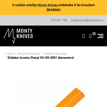
K nožům značky
Monty Knives
získáváte 5 let broušení
ZDARMA!
734 427 788
vaclavsmid@seznam.cz
Úvod
Vše pro broušení
Outdoor brousky
Skládací bruska Sharpi SH-OD-0001 diamantová