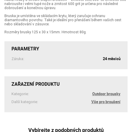
nabrousíte i velmi tupé nože a zrnitost 600 grit je určena pro následné
dobroušení a konečnou úpravu.
Bruska je umístěna ve skládacím krytu, který zaručuje ochranu
diamantového povrchu. Také je ideální pro přenášení během vašich cest
nebo skladování v zásuvce.
Rozměry brusky 125 x 30 x 15mm. Hmotnost 80g.
PARAMETRY
24 měsíců
Záruka:
ZAŘAZENÍ PRODUKTU
Outdoor brousky
Kategorie:
Vše pro broušení
Další kategorie:
Vybírejte z podobných produktů