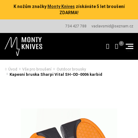
K nožům značky
Monty Knives
získáváte 5 let broušení
ZDARMA!
734 427 788
vaclavsmid@seznam.cz
Úvod
Vše pro broušení
Outdoor brousky
Kapesní bruska Sharpi Vital SH-OD-0006 karbid