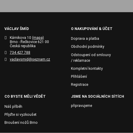
VÁCLAV ŠMÍD
O NAKUPOVÁNÍ & ÚČET
Kárnikova 10
(mapa)
Doprava a platba
Brno - Řečkovice 621 00
Česká republika
Obchodní podmínky
734 427 788
Odstoupení od smlouvy
vaclavsmid@seznam.cz
/ reklamace
Kompletní kontakty
Přihlášení
Registrace
CO BYSTE MĚLI VĚDĚT
JSME NA SOCIÁLNÍCH SÍTÍCH
připravujeme
Náš příběh
Přijďte si vyzkoušet
Broušení nožů Brno