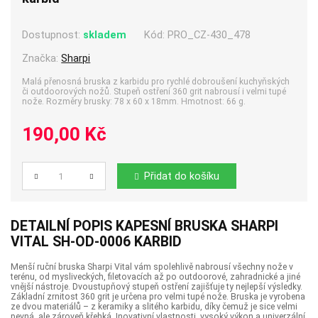
Dostupnost:
skladem
Kód:
PRO_CZ-430_478
Značka:
Sharpi
Malá přenosná bruska z karbidu pro rychlé dobroušení kuchyňských
či outdoorových nožů. Stupeň ostření 360 grit nabrousí i velmi tupé
nože. Rozměry brusky: 78 x 60 x 18mm. Hmotnost: 66 g.
190,00 Kč
Přidat do košíku
Počet
DETAILNÍ POPIS KAPESNÍ BRUSKA SHARPI
VITAL SH-OD-0006 KARBID
Menší ruční bruska Sharpi Vital vám spolehlivě nabrousí všechny nože v
terénu, od mysliveckých, filetovacích až po outdoorové, zahradnické a jiné
vnější nástroje. Dvoustupňový stupeň ostření zajišťuje ty nejlepší výsledky.
Základní zrnitost 360 grit je určena pro velmi tupé nože. Bruska je vyrobena
ze dvou materiálů – z keramiky a slitého karbidu, díky čemuž je sice velmi
pevná, ale zároveň křehká. Inovativní vlastnosti, vysoký výkon a univerzální