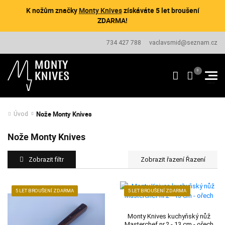
K nožům značky
Monty Knives
získáváte 5 let broušení
ZDARMA!
734 427 788
vaclavsmid@seznam.cz
Nože Monty Knives
Úvod
Nože Monty Knives
Zobrazit filtr
Řazení
5 LET BROUŠENÍ ZDARMA
5 LET BROUŠENÍ ZDARMA
Monty Knives kuchyňský nůž
Masterchef nr.2 - 13 cm - ořech