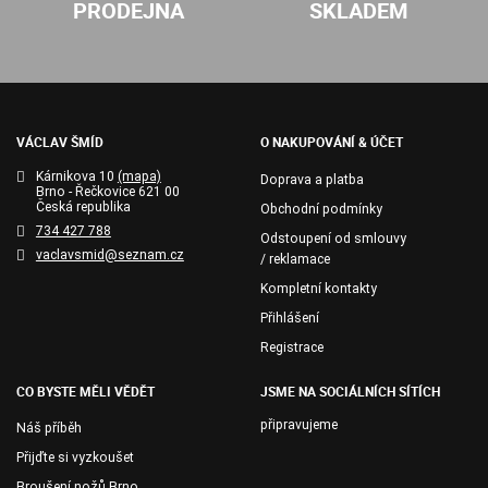
PRODEJNA
SKLADEM
VÁCLAV ŠMÍD
O NAKUPOVÁNÍ & ÚČET
Kárnikova 10
(mapa)
Doprava a platba
Brno - Řečkovice 621 00
Česká republika
Obchodní podmínky
734 427 788
Odstoupení od smlouvy
vaclavsmid@seznam.cz
/ reklamace
Kompletní kontakty
Přihlášení
Registrace
CO BYSTE MĚLI VĚDĚT
JSME NA SOCIÁLNÍCH SÍTÍCH
připravujeme
Náš příběh
Přijďte si vyzkoušet
Broušení nožů Brno