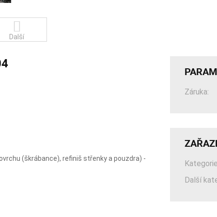
Další
04
PARAM
Záruka:
ZAŘAZ
ovrchu (škrábance), refiniš střenky a pouzdra) -
Kategorie
Další kat