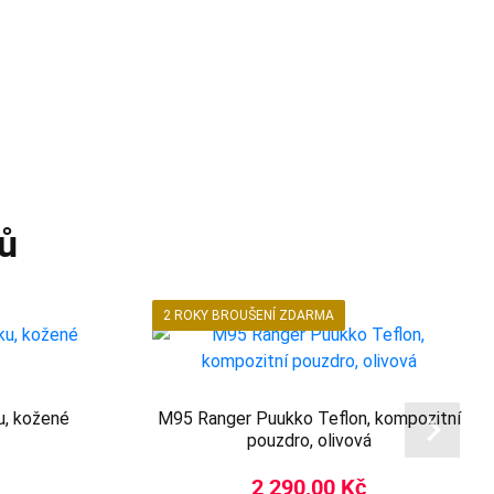
ů
2 ROKY BROUŠENÍ ZDARMA
, kožené
M95 Ranger Puukko Teflon, kompozitní
pouzdro, olivová
2 290,00 Kč