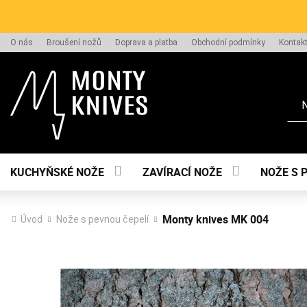
O nás
Broušení nožů
Doprava a platba
Obchodní podmínky
Kontak
Hle
KUCHYŇSKÉ NOŽE
ZAVÍRACÍ NOŽE
NOŽE S 
Monty knives MK 004
Úvod
Nože s pevnou čepelí