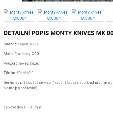
DETAILNÍ POPIS MONTY KNIVES MK 0
Materiál čepele: N 690
Materiál střenky: G 10
Pouzdro: hovězí kůže.
Záruka: 60 měsíců
Servis: 60 měsíců full servisu (1x ročně broušení , případná úprava p
platíte jen poštovné)
celková délka: 191 mm