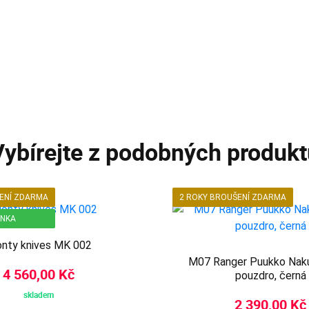
Vybírejte z podobných produkt
ŠENÍ ZDARMA
2 ROKY BROUŠENÍ ZDARMA
INKA
nty knives MK 002
M07 Ranger Puukko Naku
4 560,00 Kč
pouzdro, černá
skladem
2 390,00 Kč