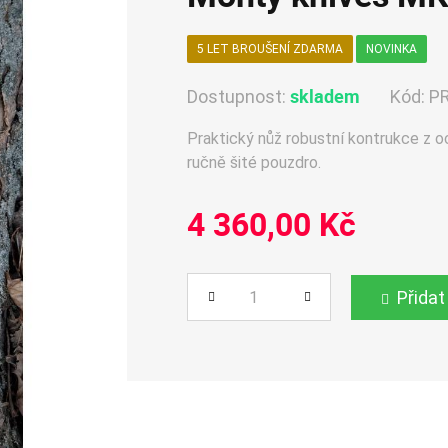
5 LET BROUŠENÍ ZDARMA
NOVINKA
skladem
Dostupnost:
Kód:
P
Praktický nůž robustní kontrukce z 
ručně šité pouzdro.
4 360,00 Kč
Přidat
Počet