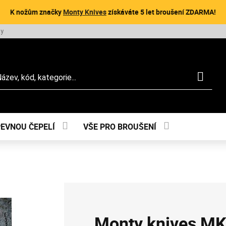
K nožům značky
Monty Knives
získáváte 5 let broušení ZDARMA!
ty
dat
PEVNOU ČEPELÍ
VŠE PRO BROUŠENÍ
Monty knives MK