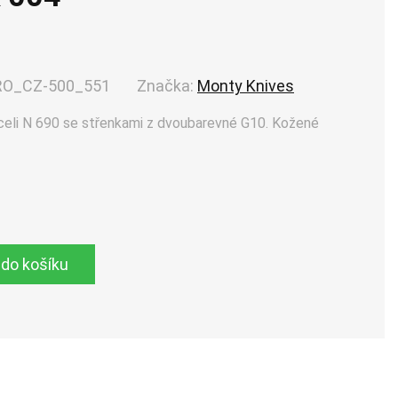
RO_CZ-500_551
Značka:
Monty Knives
oceli N 690 se střenkami z dvoubarevné G10. Kožené
 do košíku