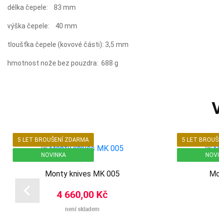
délka čepele: 83 mm
výška čepele: 40 mm
tloušťka čepele (kovové části): 3,5 mm
hmotnost nože bez pouzdra: 688 g
5 LET BROUŠENÍ ZDARMA
5 LET BROU
NOVINKA
NOV
Monty knives MK 005
Mo
4 660,00 Kč
není skladem