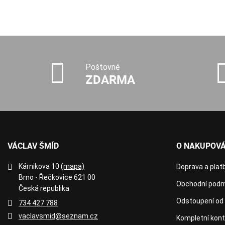
Poštovné
ZDARMA
VÁCLAV ŠMÍD
O NAKUPOVÁ
Kárnikova 10
(mapa)
Doprava a plat
Brno - Řečkovice 621 00
Obchodní podm
Česká republika
Odstoupení od
734 427 788
vaclavsmid@seznam.cz
Kompletní kon