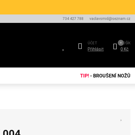
734 427 788
vaclavsmid@seznam.cz
ÚČET
KOŠÍK
Přihlásit
0 Kč
TIP!
- BROUŠENÍ NOŽŮ
 004