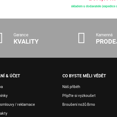
skladem u dodavatele (expedice 
Garance
Kamenná
KVALITY
PRODE
NÍ & ÚČET
CO BYSTE MĚLI VĚDĚT
ba
Náš příběh
ínky
Přijďte si vyzkoušet
 smlouvy / reklamace
Broušení nožů Brno
takty