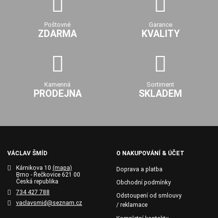
Poštovné
Garance
ZDARMA
KVALITY
Kamenná
Sortiment
PRODEJNA
SKLADEM
VÁCLAV ŠMÍD
O NAKUPOVÁNÍ & ÚČET
Kárnikova 10
(mapa)
Doprava a platba
Brno - Řečkovice 621 00
Česká republika
Obchodní podmínky
734 427 788
Odstoupení od smlouvy
vaclavsmid@seznam.cz
/ reklamace