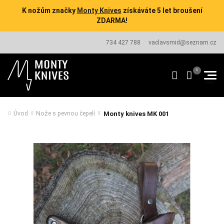
K nožům značky
Monty Knives
získáváte 5 let broušení
ZDARMA!
734 427 788
vaclavsmid@seznam.cz
Monty knives MK 001
Úvod
Nože s pevnou čepelí