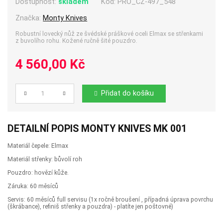
Dostupnost:
skladem
Kód:
PRO_CZ-497_548
Značka:
Monty Knives
Robustní lovecký nůž ze švédské práškové oceli Elmax se střenkami
z buvolího rohu. Kožené ručně šité pouzdro.
4 560,00 Kč
Přidat do košíku
Počet
DETAILNÍ POPIS MONTY KNIVES MK 001
Materiál čepele: Elmax
Materiál střenky: bůvolí roh
Pouzdro: hovězí kůže.
Záruka: 60 měsíců
Servis: 60 měsíců full servisu (1x ročně broušení , případná úprava povrchu
(škrábance), refiniš střenky a pouzdra) - platíte jen poštovné)