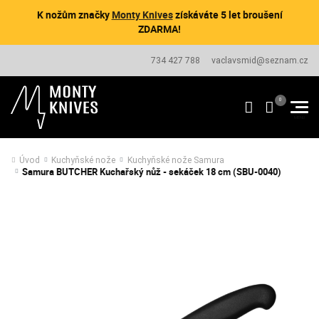
K nožům značky
Monty Knives
získáváte 5 let broušení
ZDARMA!
734 427 788
vaclavsmid@seznam.cz
Úvod
Kuchyňské nože
Kuchyňské nože Samura
Samura BUTCHER Kuchařský nůž - sekáček 18 cm (SBU-0040)