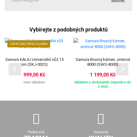
Další kategorie:
Vybírejte z podobných produktů
2 ROKY BROUŠENÍ ZDARMA
Samura KAIJU Univerzální nůž 15
Samura Brusný kámen, zrnitost
cm (SKJ-0023)
8000 (SWS-8000)
999,00 Kč
1 199,00 Kč
není skladem
skladem u dodavatele (expedice do
3 dnů)
Poštovné
Garance