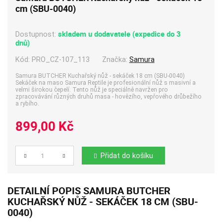
cm (SBU-0040)
skladem u dodavatele (expedice do 3
Dostupnost:
dnů)
Kód:
PRO_CZ-107_113
Značka:
Samura
Samura BUTCHER Kuchařský nůž - sekáček 18 cm (SBU-0040)
Sekáček na maso Samura Reptile je profesionální nůž s masivní a
velmi širokou čepelí. Tento nůž je speciálně navržen pro
zpracovávání různých druhů masa - hovězího, vepřového drůbežího
a rybího.
899,00 Kč
Přidat do košíku
Počet
DETAILNÍ POPIS SAMURA BUTCHER
KUCHAŘSKÝ NŮŽ - SEKÁČEK 18 CM (SBU-
0040)