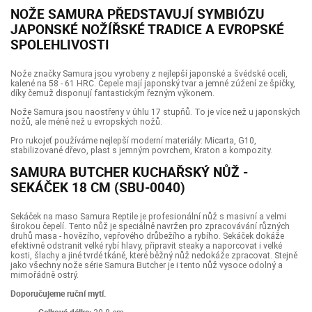
NOŽE SAMURA PŘEDSTAVUJÍ SYMBIÓZU
JAPONSKÉ NOŽÍŘSKÉ TRADICE A EVROPSKÉ
SPOLEHLIVOSTI
Nože značky Samura jsou vyrobeny z nejlepší japonské a švédské oceli,
kalené na 58 - 61 HRC. Čepele mají japonský tvar a jemné zúžení ze špičky,
díky čemuž disponují fantastickým řezným výkonem.
Nože Samura jsou naostřeny v úhlu 17 stupňů. To je více než u japonských
nožů, ale méně než u evropských nožů.
Pro rukojeť používáme nejlepší moderní materiály: Micarta, G10,
stabilizované dřevo, plast s jemným povrchem, Kraton a kompozity.
SAMURA BUTCHER KUCHAŘSKÝ NŮŽ -
SEKÁČEK 18 CM (SBU-0040)
Sekáček na maso Samura Reptile je profesionální nůž s masivní a velmi
širokou čepelí. Tento nůž je speciálně navržen pro zpracovávání různých
druhů masa - hovězího, vepřového drůbežího a rybího. Sekáček dokáže
efektivně odstranit velké rybí hlavy, připravit steaky a naporcovat i velké
kosti, šlachy a jiné tvrdé tkáně, které běžný nůž nedokáže zpracovat. Stejně
jako všechny nože série Samura Butcher je i tento nůž vysoce odolný a
mimořádně ostrý.
Doporučujeme ruční mytí.