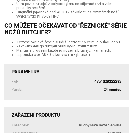
Ultra pevná rukojeť z polypropylenu se příjemně drží a velmi
prakticky používá.
Originální japonská ocel AUS-8 v závislosti na rozměrech nožů
vyniká tvrdostí 58-59 HRC.
CO MŮŽETE OČEKÁVAT OD "ŘEZNICKÉ" SÉRIE
NOŽŮ BUTCHER?
Tvrzené ocelové čepele si udrží ostrost po velmi dlouhou dobu.
Zakřivený design rukojeti brání vyklouznutí z ruky.
Manuální broušení každého nože na brusných kamenech.
Japonská ocel AUS-8 s konvexním výbrusem.
PARAMETRY
4751029323392
EAN:
24 měsíců
Záruka:
ZAŘAZENÍ PRODUKTU
Kuchyňské nože Samura
Kategorie:
Butcher