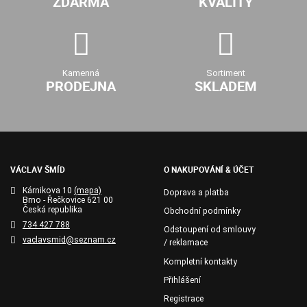
ZDARMA
KVALITY
Kamenná
Sortiment
PRODEJNA
SKLADEM
VÁCLAV ŠMÍD
O NAKUPOVÁNÍ & ÚČET
Kárnikova 10
(mapa)
Doprava a platba
Brno - Řečkovice 621 00
Česká republika
Obchodní podmínky
734 427 788
Odstoupení od smlouvy
vaclavsmid@seznam.cz
/ reklamace
Kompletní kontakty
Přihlášení
Registrace