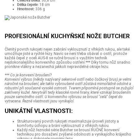
Celková délka:
30,8 cm
Délka čepele:
18 cm
Hmotnost:
336 g
PROFESIONÁLNÍ KUCHYŇSKÉ NOŽE BUTCHER
Členitý povrch rukojeti nejen zabrání vyklouznutí z vlhkých rukou, ale také
umožňuje jisté a rychlé řezy. Navíc se není třeba obávat o ostří, protože
každá čepel z oceli AUS-8 se ručně brousí s využitím technik
nejdokonalejšího konvexního způsobu ostření.*** Díky tomu nůž snadno
pronikne vlákny a nezanechá jakkoli nepravidelné okraje řezu.
*** Co je konvexní broušení?
Konvexní výbrus (někdy nazývaný sekerové ostří nebo čočkový brus) je velmi
náročné na broušení, ale takto vybroušené ostří zůstává mimořádně odolné a
robustní při současné vysoké ostrosti. Tvarem připomíná postupně se zužující
zakřivený kužel. Nevytváří tedy klasické rovné hrany, které vznikají broušením
pouze samotného ostří. U konvexního výbrusu se brousí "celá" čepel do
vytracena. Řezné vlastnosti jsou vynikající.
UNIKÁTNÍ VLASTNOSTI:
Strukturovaný povrch rukojeti maximalizuje úroveň jistoty a
komfortu úchopu a brání vyklouznutí z vlhkých rukou.
Každý nůž řeznické série Butcher se brousí RUČNĚ konvexní
technikou pro dosažení zvýšené odolnosti a vynikajícího krájecího
výkonu s dokonale rovnými řezy.