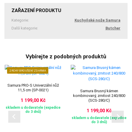
ZAŘAZENÍ PRODUKTU
Kategorie:
Kuchyňské nože Samura
Další kategorie:
Butcher
Vybírejte z podobných produktů
2 ROKY BROUŠENÍ ZDARMA
Samura PRO-S Univerzální nůž
11,5 cm (SP-0021)
Samura Brusný kámen
kombinovaný, zrnitost 240/800
1 199,00 Kč
(SCS-280/C)
skladem u dodavatele (expedice
1 199,00 Kč
do 3 dnů)
skladem u dodavatele (expedice
do 3 dnů)