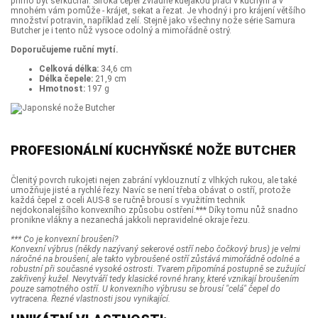
přímo být šéfkuchař. Široká čepel zvládne kdejakou práci v kuchyni a v
mnohém vám pomůže - krájet, sekat a řezat. Je vhodný i pro krájení většího
množství potravin, například zelí. Stejně jako všechny nože série Samura
Butcher je i tento nůž vysoce odolný a mimořádně ostrý.
Doporučujeme ruční mytí.
Celková délka:
34,6 cm
Délka čepele:
21,9 cm
Hmotnost:
197 g
PROFESIONÁLNÍ KUCHYŇSKÉ NOŽE BUTCHER
Členitý povrch rukojeti nejen zabrání vyklouznutí z vlhkých rukou, ale také
umožňuje jisté a rychlé řezy. Navíc se není třeba obávat o ostří, protože
každá čepel z oceli AUS-8 se ručně brousí s využitím technik
nejdokonalejšího konvexního způsobu ostření.*** Díky tomu nůž snadno
pronikne vlákny a nezanechá jakkoli nepravidelné okraje řezu.
*** Co je konvexní broušení?
Konvexní výbrus (někdy nazývaný sekerové ostří nebo čočkový brus) je velmi
náročné na broušení, ale takto vybroušené ostří zůstává mimořádně odolné a
robustní při současné vysoké ostrosti. Tvarem připomíná postupně se zužující
zakřivený kužel. Nevytváří tedy klasické rovné hrany, které vznikají broušením
pouze samotného ostří. U konvexního výbrusu se brousí "celá" čepel do
vytracena. Řezné vlastnosti jsou vynikající.