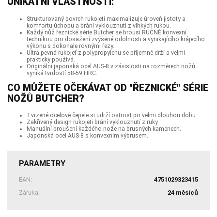
UNIKÁTNÍ VLASTNOSTI:
Strukturovaný povrch rukojeti maximalizuje úroveň jistoty a
komfortu úchopu a brání vyklouznutí z vlhkých rukou.
Každý nůž řeznické série Butcher se brousí RUČNĚ konvexní
technikou pro dosažení zvýšené odolnosti a vynikajícího krájecího
výkonu s dokonale rovnými řezy.
Ultra pevná rukojeť z polypropylenu se příjemně drží a velmi
prakticky používá.
Originální japonská ocel AUS-8 v závislosti na rozměrech nožů
vyniká tvrdostí 58-59 HRC.
CO MŮŽETE OČEKÁVAT OD "ŘEZNICKÉ" SÉRIE
NOŽŮ BUTCHER?
Tvrzené ocelové čepele si udrží ostrost po velmi dlouhou dobu.
Zakřivený design rukojeti brání vyklouznutí z ruky.
Manuální broušení každého nože na brusných kamenech.
Japonská ocel AUS-8 s konvexním výbrusem.
PARAMETRY
EAN:
4751029323415
Záruka:
24 měsíců