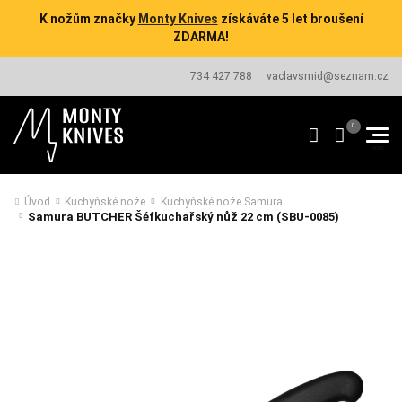
K nožům značky
Monty Knives
získáváte 5 let broušení
ZDARMA!
734 427 788
vaclavsmid@seznam.cz
Úvod
Kuchyňské nože
Kuchyňské nože Samura
Samura BUTCHER Šéfkuchařský nůž 22 cm (SBU-0085)