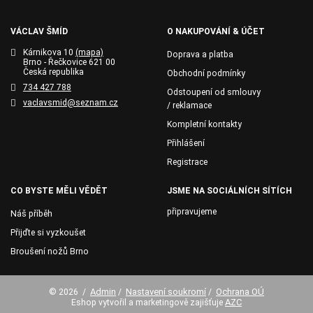
VÁCLAV ŠMÍD
O NAKUPOVÁNÍ & ÚČET
Kárnikova 10
(mapa)
Doprava a platba
Brno - Řečkovice 621 00
Česká republika
Obchodní podmínky
734 427 788
Odstoupení od smlouvy
vaclavsmid@seznam.cz
/ reklamace
Kompletní kontakty
Přihlášení
Registrace
CO BYSTE MĚLI VĚDĚT
JSME NA SOCIÁLNÍCH SÍTÍCH
připravujeme
Náš příběh
Přijďte si vyzkoušet
Broušení nožů Brno
Admin
Nastavení soukromí
Ochrana OÚ
© 2026
/
/
/
AZC
Eshop vytvořil a marketingově zajišťuje