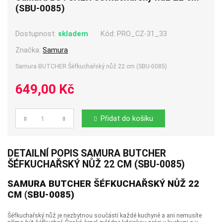
(SBU-0085)
Dostupnost:
skladem
Kód:
PRO_CZ-31_33
Značka:
Samura
Samura BUTCHER Šéfkuchařský nůž 22 cm (SBU-0085)
649,00 Kč
Přidat do košíku
Počet
DETAILNÍ POPIS SAMURA BUTCHER
ŠÉFKUCHAŘSKÝ NŮŽ 22 CM (SBU-0085)
SAMURA BUTCHER ŠÉFKUCHAŘSKÝ NŮŽ 22
CM (SBU-0085)
Šéfkuchařský nůž je nezbytnou součástí každé kuchyně a ani nemusíte