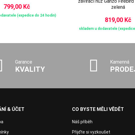
zavírací nůž Ganzo Firebir
799,00 Kč
zelená
davatele (expedice do 24 hodin)
819,00 Kč
skladem u dodavatele (expedice
Garance
Kamenná
KVALITY
PRODE
NÍ & ÚČET
CO BYSTE MĚLI VĚDĚT
ba
Náš příběh
ínky
Přijďte si vyzkoušet