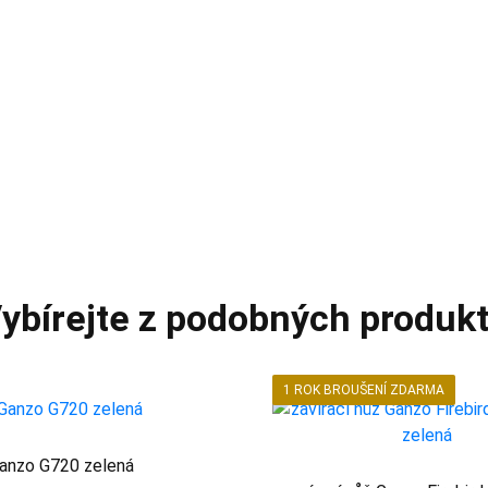
ybírejte z podobných produk
1 ROK BROUŠENÍ ZDARMA
anzo G720 zelená