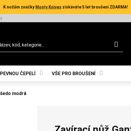
K nožům značky
Monty Knives
získáváte 5 let broušení ZDARMA!
ty
dat
 PEVNOU ČEPELÍ
VŠE PRO BROUŠENÍ
 šedo modrá
Zavírací nůž Ga