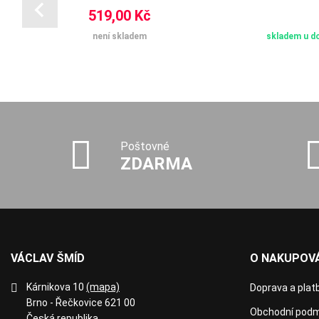
519,00 Kč
není skladem
skladem u do
Poštovné
ZDARMA
VÁCLAV ŠMÍD
O NAKUPOVÁ
Kárnikova 10
(mapa)
Doprava a plat
Brno - Řečkovice 621 00
Obchodní podm
Česká republika