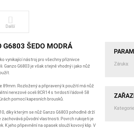
Další
O G6803 ŠEDO MODRÁ
PARAM
o vynikající nástroj pro všechny příznivce
Záruka:
teli. Ganzo G6803 je však stejně vhodný i jako nůž
oužít.
je 89mm. Rozložený a připravený k použití má nůž
itní nerezové oceli 8CR14 s tvrdostí řádově 58
ZAŘAZ
túrách pomocí kapesních brousků.
Kategorie
G10, díky kterým se nůž Ganzo G6803 pohodlně drží
e zachovává původní vlastnosti. Povrch rukojeti je
. K jeho připevnění na opasek slouží kovový klip. V