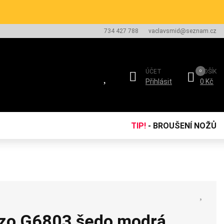
734 427 788
vaclavsmid@seznam.cz
ÚČET
KOŠÍK
Přihlásit
0 Kč
TIP!
- BROUŠENÍ NOŽŮ
nzo G6803 šedo modrá