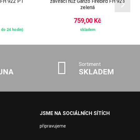
d FH 922 PT
zavírací nůž Ganzo Firebird FH 923
zelená
759,00 Kč
 do 24 hodin)
skladem
Sortiment
JNA
SKLADEM
JSME NA SOCIÁLNÍCH SÍTÍCH
připravujeme