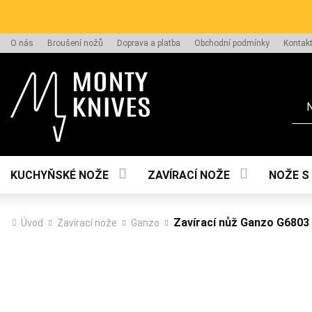
O nás
Broušení nožů
Doprava a platba
Obchodní podmínky
Kontak
Hle
KUCHYŇSKÉ NOŽE
ZAVÍRACÍ NOŽE
NOŽE S
Zavírací nůž Ganzo G6803
Úvod
Zavírací nože
Ganzo