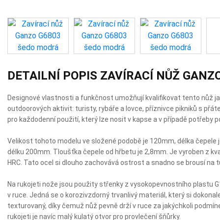
DETAILNÍ POPIS ZAVÍRACÍ NŮŽ GANZ
Designové vlastnosti a funkčnost umožňují kvalifikovat tento nůž jak
outdoorových aktivit: turisty, rybáře a lovce, příznivce pikniků s přá
pro každodenní použití, který lze nosit v kapse a v případě potřeby p
Velikost tohoto modelu ve složené podobě je 120mm, délka čepele 
délku 200mm. Tloušťka čepele od hřbetu je 2,8mm. Je vyroben z kval
HRC. Tato ocel si dlouho zachovává ostrost a snadno se brousí na 
Na rukojeti nože jsou použity střenky z vysokopevnostního plastu 
v ruce. Jedná se o korozivzdorný trvanlivý materiál, který si dokonal
texturovaný, díky čemuž nůž pevně drží v ruce za jakýchkoli podmínek
rukojeti je navíc malý kulatý otvor pro provlečení šňůrky.