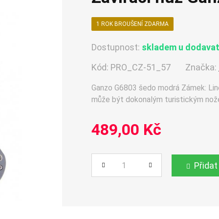
1 ROK BROUŠENÍ ZDARMA
Dostupnost:
skladem u dodavate
Kód:
PRO_CZ-51_57
Značka:
Ganzo G6803 šedo modrá Zámek: Line
může být dokonalým turistickým nožem
489,00 Kč
Přidat
Počet