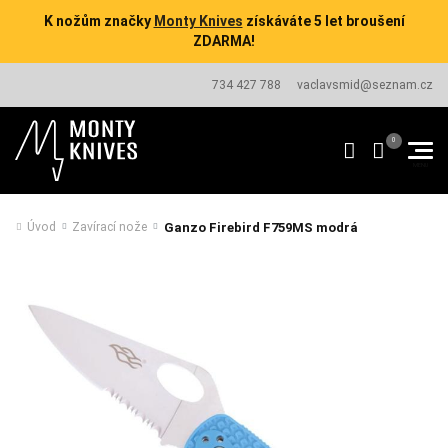
K nožům značky
Monty Knives
získáváte 5 let broušení
ZDARMA!
734 427 788
vaclavsmid@seznam.cz
Ganzo Firebird F759MS modrá
Úvod
Zavírací nože