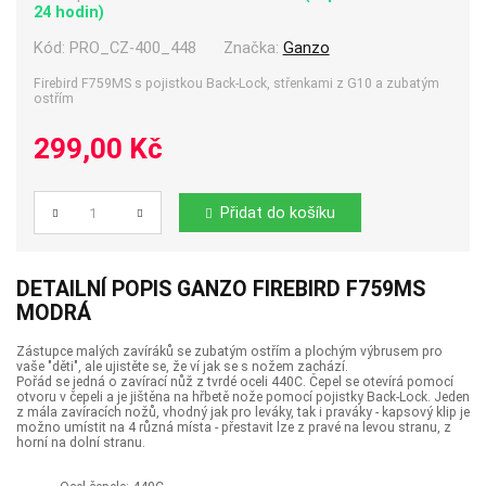
24 hodin)
Kód:
PRO_CZ-400_448
Značka:
Ganzo
Firebird F759MS s pojistkou Back-Lock, střenkami z G10 a zubatým
ostřím
299,00 Kč
Přidat do košíku
Počet
DETAILNÍ POPIS GANZO FIREBIRD F759MS
MODRÁ
Zástupce malých zavíráků se zubatým ostřím a plochým výbrusem pro
vaše "děti", ale ujistěte se, že ví jak se s nožem zachází.
Pořád se jedná o zavírací nůž z tvrdé oceli 440C. Čepel se otevírá pomocí
otvoru v čepeli a je jištěna na hřbetě nože pomocí pojistky Back-Lock. Jeden
z mála zavíracích nožů, vhodný jak pro leváky, tak i praváky - kapsový klip je
možno umístit na 4 různá místa - přestavit lze z pravé na levou stranu, z
horní na dolní stranu.