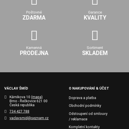
Poštovné
Garance
ZDARMA
KVALITY
Kamenná
Sortiment
PRODEJNA
SKLADEM
VÁCLAV ŠMÍD
O NAKUPOVÁNÍ & ÚČET
Kárnikova 10
(mapa)
Doprava a platba
Brno - Řečkovice 621 00
Česká republika
Obchodní podmínky
734 427 788
Odstoupení od smlouvy
vaclavsmid@seznam.cz
/ reklamace
Kompletní kontakty