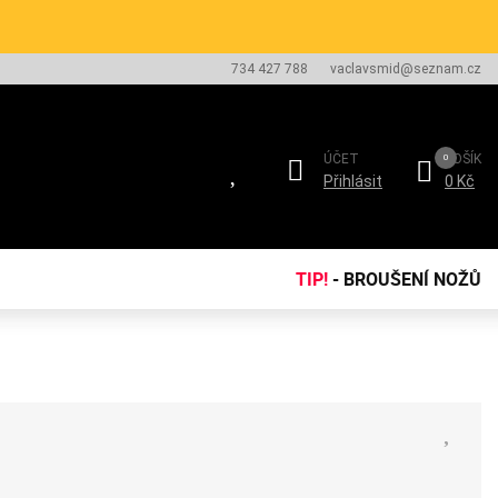
734 427 788
vaclavsmid@seznam.cz
ÚČET
KOŠÍK
Přihlásit
0 Kč
TIP!
- BROUŠENÍ NOŽŮ