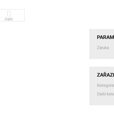
Další
PARAM
Záruka:
ZAŘAZ
Kategorie
Další kat