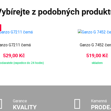
Vybírejte z podobných produkt
anzo G7211 černá
Ganzo G 7452 čer
529,00 Kč
519,00 Kč
odavatele (expedice do 24 hodin)
skladem
Garance
Kamenná
KVALITY
PRODE