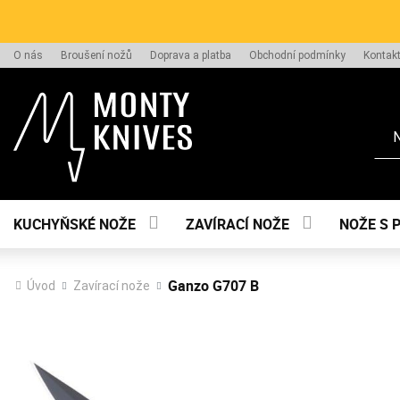
O nás
Broušení nožů
Doprava a platba
Obchodní podmínky
Kontak
Hle
KUCHYŇSKÉ NOŽE
ZAVÍRACÍ NOŽE
NOŽE S 
Ganzo G707 B
Úvod
Zavírací nože