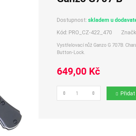
skladem u dodavate
Dostupnost:
Kód:
PRO_CZ-422_470
Značk
Vystřelovací nůž Ganzo G 707B. Chara
Button-Lock.
649,00 Kč
Přidat
Počet