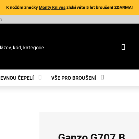
K nožům značky
Monty Knives
získáváte 5 let broušení ZDARMA!
ty
dat
PEVNOU ČEPELÍ
VŠE PRO BROUŠENÍ
Ganzo G707 B