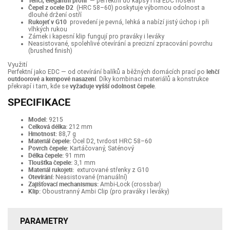
Tenčí, elegantní profil
— perfektní do kapsy i na EDC nošení
Čepel z ocele D2
(HRC 58–60) poskytuje výbornou odolnost a
dlouhé držení ostří
Rukojeť v G10
provedení je pevná, lehká a nabízí jistý úchop i při
vlhkých rukou
Zámek i kapesní klip fungují pro praváky i leváky
Neasistované, spolehlivé otevírání a precizní zpracování povrchu
(brushed finish)
Využití
lehčí
Perfektní jako EDC — od otevírání balíků a běžných domácích prací po
outdoorové a kempové nasazení
. Díky kombinaci materiálů a konstrukce
vyžaduje vyšší odolnost čepele
překvapí i tam, kde se
.
SPECIFIKACE
Model:
9215
Celková délka:
212 mm
Hmotnost:
88,7 g
Materiál čepele:
Ocel D2, tvrdost HRC 58–60
Povrch čepele:
Kartáčovaný, Saténový
Délka čepele:
91 mm
Tloušťka čepele:
3,1 mm
Materiál rukojeti:
exturované střenky z G10
Otevírání:
Neasistované (manuální)
Zajišťovací mechanismus:
Ambi-Lock (crossbar)
Klip:
Oboustranný Ambi Clip (pro praváky i leváky)
PARAMETRY