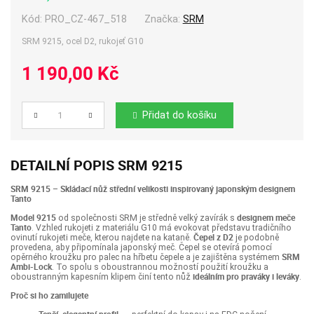
Kód:
PRO_CZ-467_518
Značka:
SRM
SRM 9215, ocel D2, rukojeť G10
1 190,00 Kč
Přidat do košíku
Počet
DETAILNÍ POPIS SRM 9215
SRM 9215 – Skládací nůž střední velikosti inspirovaný japonským designem
Tanto
Model 9215
designem meče
od společnosti SRM je středně velký zavírák s
Tanto
. Vzhled rukojeti z materiálu G10 má evokovat představu tradičního
Čepel z D2
ovinutí rukojeti meče, kterou najdete na kataně.
je podobně
provedena, aby připomínala japonský meč. Čepel se otevírá pomocí
SRM
opěrného kroužku pro palec na hřbetu čepele a je zajištěna systémem
Ambi-Lock
. To spolu s oboustrannou možností použití kroužku a
ideálním pro praváky i leváky
oboustranným kapesním klipem činí tento nůž
.
Proč si ho zamilujete