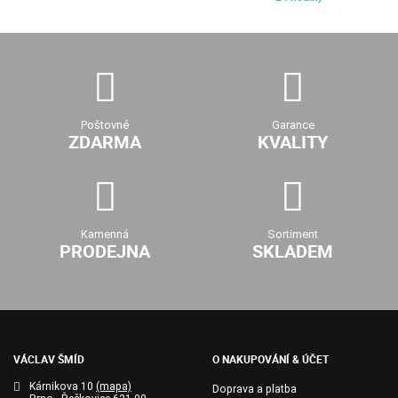
Poštovné
Garance
ZDARMA
KVALITY
Kamenná
Sortiment
PRODEJNA
SKLADEM
VÁCLAV ŠMÍD
O NAKUPOVÁNÍ & ÚČET
Kárnikova 10
(mapa)
Doprava a platba