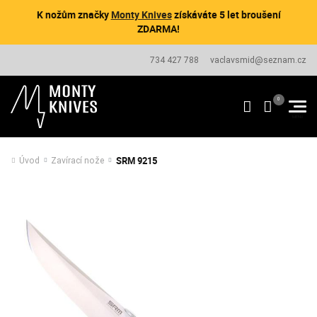
K nožům značky
Monty Knives
získáváte 5 let broušení
ZDARMA!
734 427 788
vaclavsmid@seznam.cz
SRM 9215
Úvod
Zavírací nože