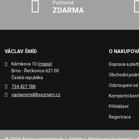
Poštovné
ZDARMA
VÁCLAV ŠMÍD
O NAKUPOVÁ
Kárnikova 10
(mapa)
Doprava a plat
Brno - Řečkovice 621 00
Obchodní podm
Česká republika
Odstoupení od
734 427 788
vaclavsmid@seznam.cz
Kompletní kon
Přihlášení
Registrace