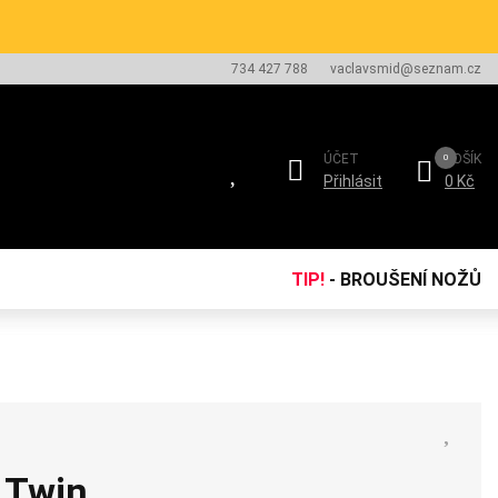
734 427 788
vaclavsmid@seznam.cz
ÚČET
KOŠÍK
Přihlásit
0 Kč
TIP!
- BROUŠENÍ NOŽŮ
Twin