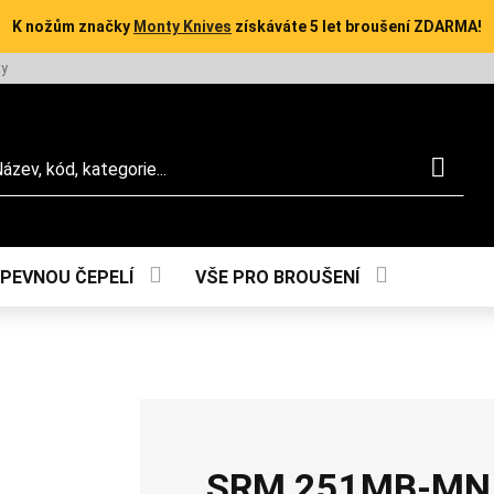
K nožům značky
Monty Knives
získáváte 5 let broušení ZDARMA!
ty
dat
 PEVNOU ČEPELÍ
VŠE PRO BROUŠENÍ
SRM 251MB-MN 