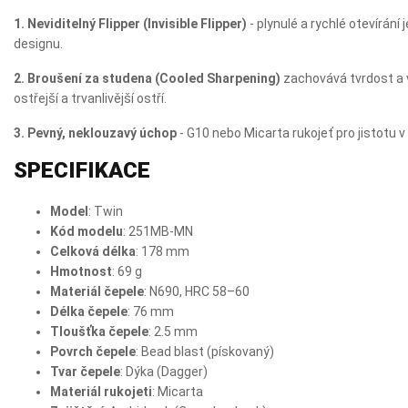
1. Neviditelný Flipper (Invisible Flipper)
- plynulé a rychlé otevírán
designu.
2. Broušení za studena (Cooled Sharpening)
zachovává tvrdost a 
ostřejší a trvanlivější ostří.
3. Pevný, neklouzavý úchop
- G10 nebo Micarta rukojeť pro jistotu v
SPECIFIKACE
Model
: Twin
Kód modelu
: 251MB‑MN
Celková délka
: 178 mm
Hmotnost
: 69 g
Materiál čepele
: N690, HRC 58–60
Délka čepele
: 76 mm
Tloušťka čepele
: 2.5 mm
Povrch čepele
: Bead blast (pískovaný)
Tvar čepele
: Dýka (Dagger)
Materiál rukojeti
: Micarta