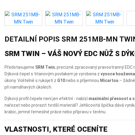
DETAILNÍ POPIS SRM 251MB-MN TWI
SRM TWIN – VÁŠ NOVÝ EDC NŮŽ S DÝ
Představujeme
SRM Twin
, precizně zpracovaný pravostranný EDC n
Dýková čepel s titanovým povlakem je vyrobena z
vysoce houževna
úkony. Volitelně s rukojetí z
G10
nebo s příjemnou
Micartou
– žádné 
při namáhavých úkolech.
Dýkový profil čepele není jen efektní - nabízí
maximální přesnost a 
nařezat nebo prorazit tvrdší materiál? Jehlicovitá špička dává vynikaj
krabic, jemné řemeslné práce nebo přípravu v terénu.
VLASTNOSTI, KTERÉ OCENÍTE