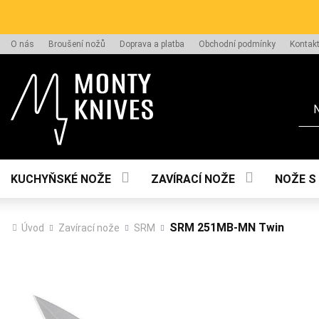
O nás
Broušení nožů
Doprava a platba
Obchodní podmínky
Kontak
Hle
KUCHYŇSKÉ NOŽE
ZAVÍRACÍ NOŽE
NOŽE S
SRM 251MB-MN Twin
Úvod
Zavírací nože
SRM