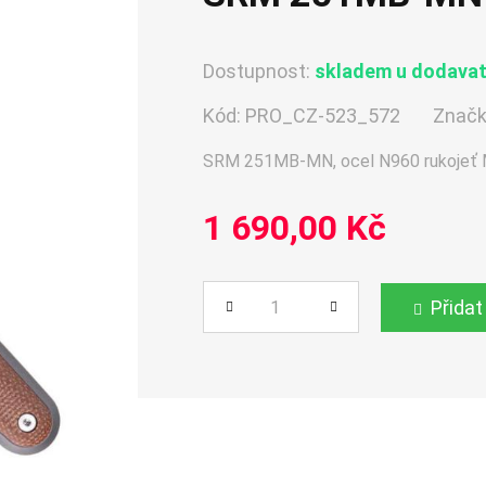
Dostupnost:
skladem u dodavate
Kód:
PRO_CZ-523_572
Značk
SRM 251MB-MN, ocel N960 rukojeť 
1 690,00 Kč
Přidat
Počet