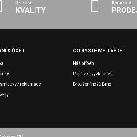
Garance
Kamenná
KVALITY
PRODE
NÍ & ÚČET
CO BYSTE MĚLI VĚDĚT
ba
Náš příběh
ínky
Přijďte si vyzkoušet
 smlouvy / reklamace
Broušení nožů Brno
takty