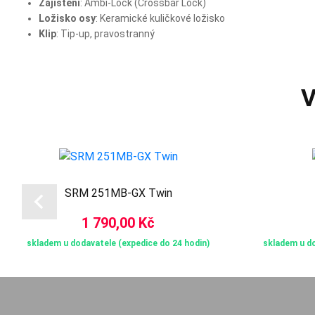
Zajištění
: Ambi-Lock (Crossbar Lock)
Ložisko osy
: Keramické kuličkové ložisko
Klip
: Tip‑up, pravostranný
V
SRM 251MB-GX Twin
1 790,00 Kč
skladem u dodavatele (expedice do 24 hodin)
skladem u do