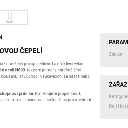
Další
N
PARAM
KOVOU ČEPELÍ
Záruka:
ůž navržený pro spolehlivost a efektivní výkon.
té oceli N690
, takže si poradí s náročnějšími
klouzání, jistý úchop i v rukavicích, za deště nebo
ZAŘAZ
schopnost průniku.
Potřebujete propíchnout,
Kategorie
ící kontrolu a účinnost, ideální třeba pro otevírání
Další kat