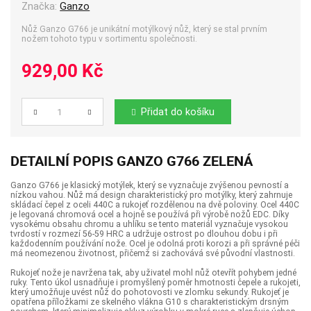
Značka:
Ganzo
Nůž Ganzo G766 je unikátní motýlkový nůž, který se stal prvním
nožem tohoto typu v sortimentu společnosti.
929,00 Kč
Přidat do košíku
Počet
DETAILNÍ POPIS GANZO G766 ZELENÁ
Ganzo G766 je klasický motýlek, který se vyznačuje zvýšenou pevností a
nízkou vahou. Nůž má design charakteristický pro motýlky, který zahrnuje
skládací čepel z oceli 440C a rukojeť rozdělenou na dvě poloviny. Ocel 440C
je legovaná chromová ocel a hojně se používá při výrobě nožů EDC. Díky
vysokému obsahu chromu a uhlíku se tento materiál vyznačuje vysokou
tvrdostí v rozmezí 56-59 HRC a udržuje ostrost po dlouhou dobu i při
každodenním používání nože. Ocel je odolná proti korozi a při správné péči
má neomezenou životnost, přičemž si zachovává své původní vlastnosti.
Rukojeť nože je navržena tak, aby uživatel mohl nůž otevřít pohybem jedné
ruky. Tento úkol usnadňuje i promyšlený poměr hmotnosti čepele a rukojeti,
který umožňuje uvést nůž do pohotovosti ve zlomku sekundy. Rukojeť je
opatřena příložkami ze skelného vlákna G10 s charakteristickým drsným