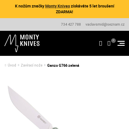
K nožům značky
Monty Knives
získáváte 5 let broušení
ZDARMA!
734 427 788
vaclavsmid@seznam.cz
Ganzo G766 zelená
Úvod
Zavírací nože