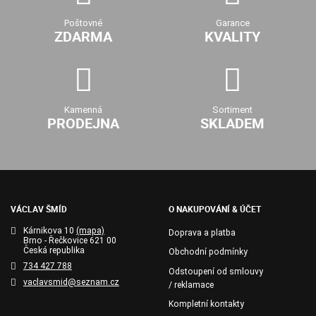
Poštovné
Garance
ZDARMA
KVALITY
Kamenná
Sortiment
PRODEJNA
SKLADEM
VÁCLAV ŠMÍD
O NAKUPOVÁNÍ & ÚČET
Kárnikova 10
(mapa)
Doprava a platba
Brno - Řečkovice 621 00
Česká republika
Obchodní podmínky
734 427 788
Odstoupení od smlouvy
vaclavsmid@seznam.cz
/ reklamace
Kompletní kontakty