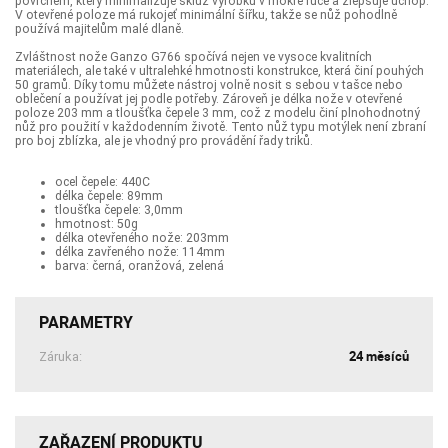
povrchem, který minimalizuje skluz výrobku v mokré ruce a zlepšuje úchop.
V otevřené poloze má rukojeť minimální šířku, takže se nůž pohodlně
používá majitelům malé dlaně.
Zvláštnost nože Ganzo G766 spočívá nejen ve vysoce kvalitních
materiálech, ale také v ultralehké hmotnosti konstrukce, která činí pouhých
50 gramů. Díky tomu můžete nástroj volně nosit s sebou v tašce nebo
oblečení a používat jej podle potřeby. Zároveň je délka nože v otevřené
poloze 203 mm a tloušťka čepele 3 mm, což z modelu činí plnohodnotný
nůž pro použití v každodenním životě. Tento nůž typu motýlek není zbraní
pro boj zblízka, ale je vhodný pro provádění řady triků.
ocel čepele: 440C
délka čepele: 89mm
tloušťka čepele: 3,0mm
hmotnost: 50g
délka otevřeného nože: 203mm
délka zavřeného nože: 114mm
barva: černá, oranžová, zelená
PARAMETRY
24 měsíců
Záruka:
ZAŘAZENÍ PRODUKTU