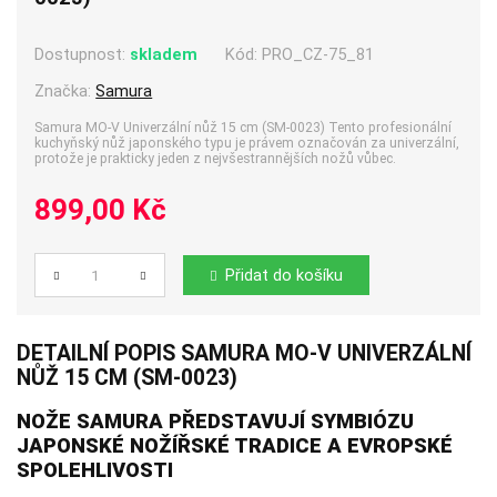
Dostupnost:
skladem
Kód:
PRO_CZ-75_81
Značka:
Samura
Samura MO-V Univerzální nůž 15 cm (SM-0023) Tento profesionální
kuchyňský nůž japonského typu je právem označován za univerzální,
protože je prakticky jeden z nejvšestrannějších nožů vůbec.
899,00 Kč
Přidat do košíku
Počet
DETAILNÍ POPIS SAMURA MO-V UNIVERZÁLNÍ
NŮŽ 15 CM (SM-0023)
NOŽE SAMURA
PŘEDSTAVUJÍ SYMBIÓZU
JAPONSKÉ NOŽÍŘSKÉ TRADICE A EVROPSKÉ
SPOLEHLIVOSTI