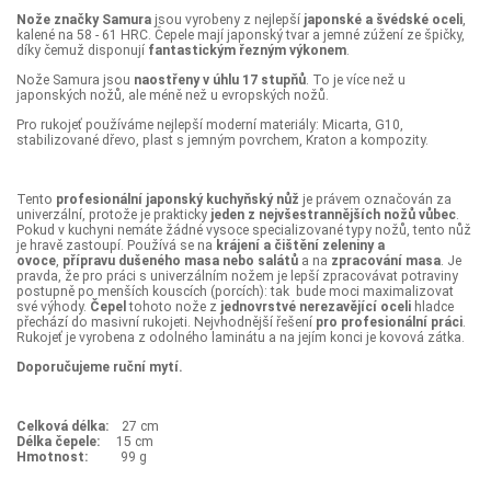
Nože značky Samura
jsou vyrobeny z nejlepší
japonské a švédské oceli
,
kalené na 58 - 61 HRC. Čepele mají japonský tvar a jemné zúžení ze špičky,
díky čemuž disponují
fantastickým řezným výkonem
.
Nože Samura jsou
naostřeny v úhlu 17 stupňů
. To je více než u
japonských nožů, ale méně než u evropských nožů.
Pro rukojeť používáme nejlepší moderní materiály: Micarta, G10,
stabilizované dřevo, plast s jemným povrchem, Kraton a kompozity.
Tento
profesionální japonský kuchyňský nůž
je právem označován za
univerzální, protože je prakticky
jeden z nejvšestrannějších nožů vůbec
.
Pokud v kuchyni nemáte žádné vysoce specializované typy nožů, tento nůž
je hravě zastoupí. Používá se na
krájení a čištění zeleniny a
ovoce
,
přípravu dušeného masa nebo salátů
a na
zpracování masa
. Je
pravda, že pro práci s univerzálním nožem je lepší zpracovávat potraviny
postupně po menších kouscích (porcích): tak bude moci maximalizovat
své výhody.
Čepel
tohoto nože z
jednovrstvé nerezavějící oceli
hladce
přechází do masivní rukojeti. Nejvhodnější řešení
pro profesionální práci
.
Rukojeť je vyrobena z odolného laminátu a na jejím konci je kovová zátka.
Doporučujeme ruční mytí.
Celková délka:
27 cm
Délka čepele:
15 cm
Hmotnost:
99 ​g