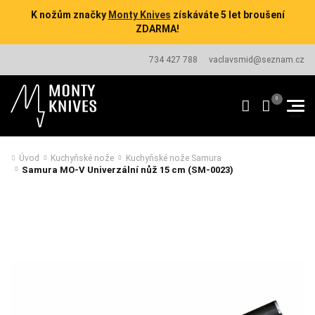
K nožům značky
Monty Knives
získáváte 5 let broušení
ZDARMA!
734 427 788
vaclavsmid@seznam.cz
Úvod
Kuchyňské nože
Kuchyňské nože Samura
Samura MO-V Univerzální nůž 15 cm (SM-0023)