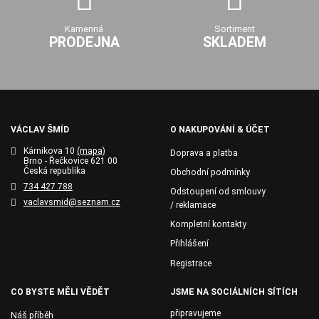
Kamenná
Sortiment
PRODEJNA
SKLADEM
VÁCLAV ŠMÍD
O NAKUPOVÁNÍ & ÚČET
Kárnikova 10
(mapa)
Doprava a platba
Brno - Řečkovice 621 00
Česká republika
Obchodní podmínky
734 427 788
Odstoupení od smlouvy
vaclavsmid@seznam.cz
/ reklamace
Kompletní kontakty
Přihlášení
Registrace
CO BYSTE MĚLI VĚDĚT
JSME NA SOCIÁLNÍCH SÍTÍCH
připravujeme
Náš příběh