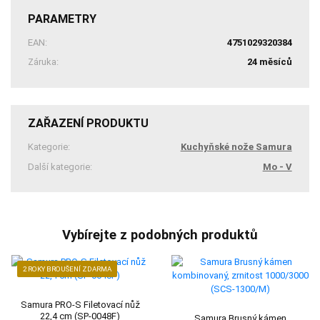
PARAMETRY
EAN:
4751029320384
Záruka:
24 měsíců
ZAŘAZENÍ PRODUKTU
Kategorie:
Kuchyňské nože Samura
Další kategorie:
Mo - V
Vybírejte z podobných produktů
2 ROKY BROUŠENÍ ZDARMA
Samura PRO-S Filetovací nůž
22,4 cm (SP-0048F)
Samura Brusný kámen