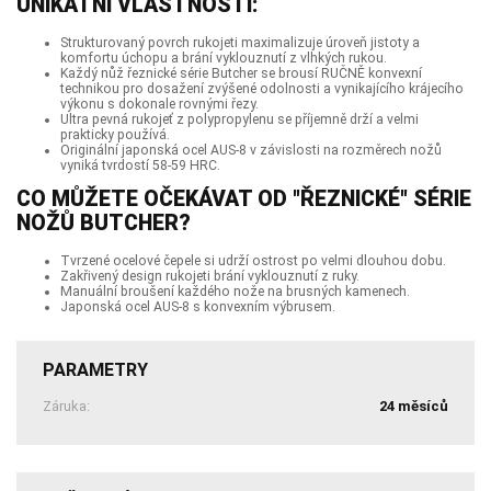
UNIKÁTNÍ VLASTNOSTI:
Strukturovaný povrch rukojeti maximalizuje úroveň jistoty a
komfortu úchopu a brání vyklouznutí z vlhkých rukou.
Každý nůž řeznické série Butcher se brousí RUČNĚ konvexní
technikou pro dosažení zvýšené odolnosti a vynikajícího krájecího
výkonu s dokonale rovnými řezy.
Ultra pevná rukojeť z polypropylenu se příjemně drží a velmi
prakticky používá.
Originální japonská ocel AUS-8 v závislosti na rozměrech nožů
vyniká tvrdostí 58-59 HRC.
CO MŮŽETE OČEKÁVAT OD "ŘEZNICKÉ" SÉRIE
NOŽŮ BUTCHER?
Tvrzené ocelové čepele si udrží ostrost po velmi dlouhou dobu.
Zakřivený design rukojeti brání vyklouznutí z ruky.
Manuální broušení každého nože na brusných kamenech.
Japonská ocel AUS-8 s konvexním výbrusem.
PARAMETRY
Záruka:
24 měsíců