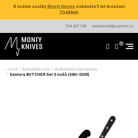
K nožům značky
Monty Knives
získáváte 5 let broušení
ZDARMA!
734 427 788
vaclavsmid@seznam.cz
Úvod
Kuchyňské nože
Kuchyňské nože Samura
Samura BUTCHER Set 3 nožů (SBU-0230)