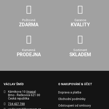
Poštovné
Garance
ZDARMA
KVALITY
Kamenná
Sortiment
PRODEJNA
SKLADEM
VÁCLAV ŠMÍD
O NAKUPOVÁNÍ & ÚČET
Kárnikova 10
(mapa)
Doprava a platba
Brno - Řečkovice 621 00
Česká republika
Obchodní podmínky
734 427 788
Odstoupení od smlouvy