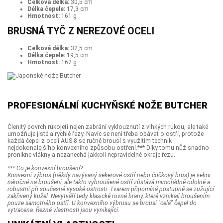
Celková délka:
30,5 cm
Délka čepele:
17,3 cm
Hmotnost:
161 g
BRUSNÁ TYČ Z NEREZOVÉ OCELI
Celková délka:
32,5 cm
Délka čepele:
19,5 cm
Hmotnost:
162 g
PROFESIONÁLNÍ KUCHYŇSKÉ NOŽE BUTCHER
Členitý povrch rukojeti nejen zabrání vyklouznutí z vlhkých rukou, ale také
umožňuje jisté a rychlé řezy. Navíc se není třeba obávat o ostří, protože
každá čepel z oceli AUS-8 se ručně brousí s využitím technik
nejdokonalejšího konvexního způsobu ostření.*** Díky tomu nůž snadno
pronikne vlákny a nezanechá jakkoli nepravidelné okraje řezu.
*** Co je konvexní broušení?
Konvexní výbrus (někdy nazývaný sekerové ostří nebo čočkový brus) je velmi
náročné na broušení, ale takto vybroušené ostří zůstává mimořádně odolné a
robustní při současné vysoké ostrosti. Tvarem připomíná postupně se zužující
zakřivený kužel. Nevytváří tedy klasické rovné hrany, které vznikají broušením
pouze samotného ostří. U konvexního výbrusu se brousí "celá" čepel do
vytracena. Řezné vlastnosti jsou vynikající.