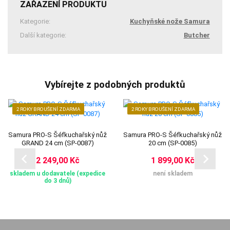
ZAŘAZENÍ PRODUKTU
Kategorie:
Kuchyňské nože Samura
Další kategorie:
Butcher
Vybírejte z podobných produktů
2 ROKY BROUŠENÍ ZDARMA
2 ROKY BROUŠENÍ ZDARMA
Samura PRO-S Šéfkuchařský nůž
Samura PRO-S Šéfkuchařský nůž
GRAND 24 cm (SP-0087)
20 cm (SP-0085)
2 249,00 Kč
1 899,00 Kč
skladem u dodavatele (expedice
není skladem
do 3 dnů)