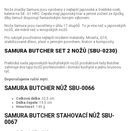
Nože značky Samura jsou vyrobeny z nejlepší japonské a švédské oceli,
kalené na 58 - 61 HRC. Čepele mají japonský tvar a jemné zúžení ze špičky,
díky čemuž disponují fantastickým řezným výkonem.
Nože Samura jsou naostřeny v úhlu 17 stupňů. To je více než u japonských
nožů, ale méně než u evropských nožů.
Pro rukojeť používáme nejlepší moderní materiály: Micarta, G10,
stabilizované dřevo, plast s jemným povrchem, Kraton a kompozity.
SAMURA BUTCHER SET 2 NOŽŮ (SBU-0230)
Praktická sada japonských kuchyňských nožů produktové řady Butcher
zahrnuje dva typy nožů profesionální i domácí kuchyně a jednu brusnou
tyč.
Doporučujeme ruční mytí.
SAMURA BUTCHER NŮŽ SBU-0066
Celková délka:
32,5 cm
Délka čepele:
19,5 cm
Hmotnost:
149 g
SAMURA BUTCHER STAHOVACÍ NŮŽ SBU-
0067