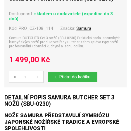
Dostupnost:
skladem u dodavatele (expedice do 3
dnů)
Kód:
PRO_CZ-108_114
Značka:
Samura
Samura BUTCHER Set 3 nožů (SBU-0230) Praktická sada japonských
kuchyňských nožů produktové řady Butcher zahrnuje dva typy nožů
profesionální i domácí kuchyně a jednu ocílku.
1 499,00 Kč
Přidat do košíku
Počet
DETAILNÍ POPIS SAMURA BUTCHER SET 3
NOŽŮ (SBU-0230)
NOŽE SAMURA PŘEDSTAVUJÍ SYMBIÓZU
JAPONSKÉ NOŽÍŘSKÉ TRADICE A EVROPSKÉ
SPOLEHLIVOSTI