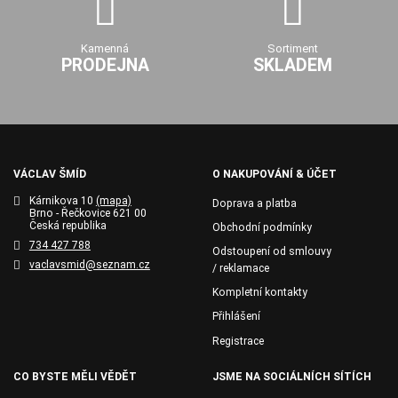
Kamenná
Sortiment
PRODEJNA
SKLADEM
VÁCLAV ŠMÍD
O NAKUPOVÁNÍ & ÚČET
Kárnikova 10
(mapa)
Doprava a platba
Brno - Řečkovice 621 00
Česká republika
Obchodní podmínky
734 427 788
Odstoupení od smlouvy
vaclavsmid@seznam.cz
/ reklamace
Kompletní kontakty
Přihlášení
Registrace
CO BYSTE MĚLI VĚDĚT
JSME NA SOCIÁLNÍCH SÍTÍCH