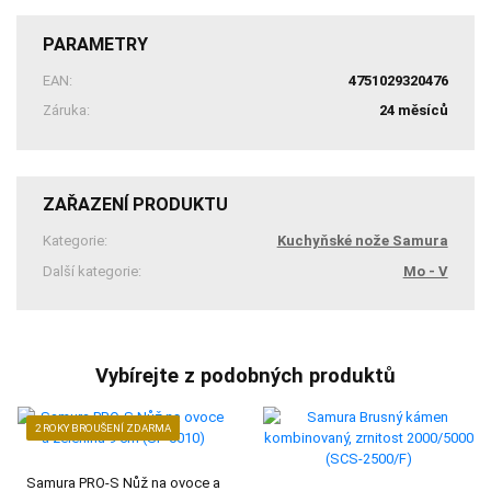
PARAMETRY
EAN:
4751029320476
Záruka:
24 měsíců
ZAŘAZENÍ PRODUKTU
Kategorie:
Kuchyňské nože Samura
Další kategorie:
Mo - V
Vybírejte z podobných produktů
2 ROKY BROUŠENÍ ZDARMA
Samura PRO-S Nůž na ovoce a