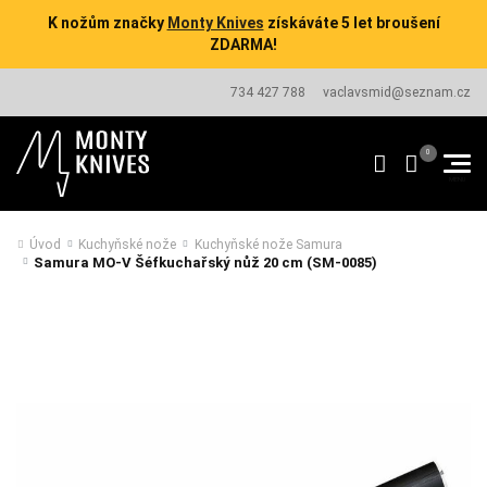
K nožům značky
Monty Knives
získáváte 5 let broušení
ZDARMA!
734 427 788
vaclavsmid@seznam.cz
Úvod
Kuchyňské nože
Kuchyňské nože Samura
Samura MO-V Šéfkuchařský nůž 20 cm (SM-0085)