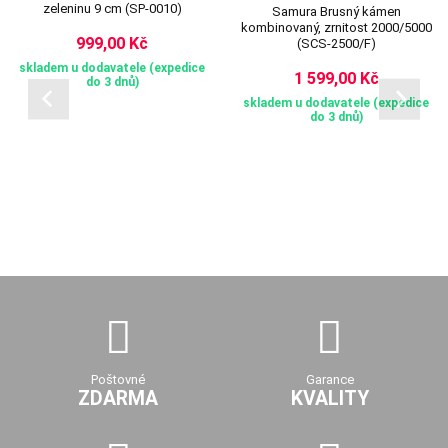
zeleninu 9 cm (SP-0010)
Samura Brusný kámen
kombinovaný, zrnitost 2000/5000
999,00 Kč
(SCS-2500/F)
skladem u dodavatele (expedice
1 599,00 Kč
do 3 dnů)
skladem u dodavatele (expedice
do 3 dnů)
Poštovné
Garance
ZDARMA
KVALITY