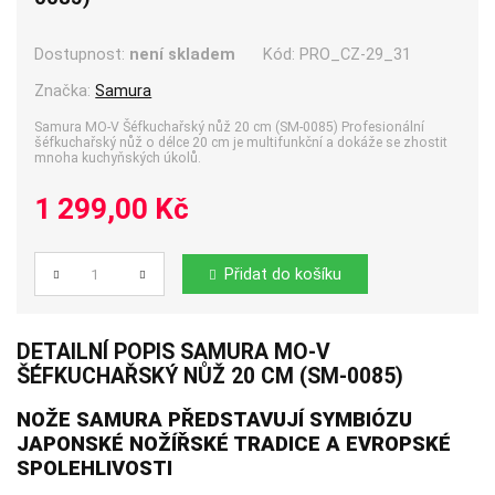
Dostupnost:
není skladem
Kód:
PRO_CZ-29_31
Značka:
Samura
Samura MO-V Šéfkuchařský nůž 20 cm (SM-0085) Profesionální
šéfkuchařský nůž o délce 20 cm je multifunkční a dokáže se zhostit
mnoha kuchyňských úkolů.
1 299,00 Kč
Přidat do košíku
Počet
DETAILNÍ POPIS SAMURA MO-V
ŠÉFKUCHAŘSKÝ NŮŽ 20 CM (SM-0085)
NOŽE SAMURA
PŘEDSTAVUJÍ SYMBIÓZU
JAPONSKÉ NOŽÍŘSKÉ TRADICE A EVROPSKÉ
SPOLEHLIVOSTI