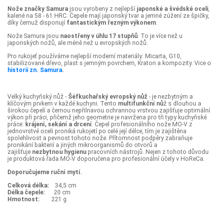
Nože značky Samura
jsou vyrobeny z nejlepší
japonské a švédské oceli
,
kalené na 58 - 61 HRC. Čepele mají japonský tvar a jemné zúžení ze špičky,
díky čemuž disponují
fantastickým řezným výkonem
.
Nože Samura jsou
naostřeny v úhlu 17 stupňů
. To je více než u
japonských nožů, ale méně než u evropských nožů.
Pro rukojeť používáme nejlepší moderní materiály: Micarta, G10,
stabilizované dřevo, plast s jemným povrchem, Kraton a kompozity. Vice o
historii zn. Samura
.
Velký kuchyňský nůž -
Šéfkuchařský evropský nůž
- je nezbytným a
klíčovým prvkem v každé kuchyni. Tento
multifunkční nů
ž s dlouhou a
širokou čepelí a černou nepřilnavou ochrannou vrstvou zajišťuje optimální
výkon při práci, přičemž jeho geometrie je navržena pro tři typy kuchyňské
práce:
krájení, sekání a drcení
. Čepel profesionálního nože MO-V z
jednovrstvé oceli proniká rukojetí po celé její délce, tím je zajištěna
spolehlivost a pevnost tohoto nože. Přítomnost podpěry zabraňuje
pronikání bakterií a jiných mikroorganismů do otvorů a
zajišťuje
nezbytnou hygienu
pracovních nástrojů. Nejen z tohoto důvodu
je produktová řada MO-V doporučena pro profesionální účely v HoReCa.
Doporučujeme ruční mytí.
Celková délka:
34,5 cm
Délka čepele:
20 cm
Hmotnost:
221 ​g