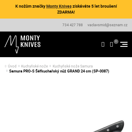
K nožům značky
Monty Knives
získáváte 5 let broušení
ZDARMA!
734 427 788
vaclavsmid@seznam.cz
Úvod
Kuchyňské nože
Kuchyňské nože Samura
Samura PRO-S Šéfkuchařský nůž GRAND 24 cm (SP-0087)