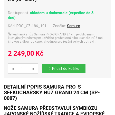
skladem u dodavatele (expedice do 3
Dostupnost:
dnů)
Kód:
PRO_CZ-186_191
Značka:
Samura
Šéfkuchařský nůž Samura PRO-S GRAND 24 cm je oblíbeným
kuchyňským nástrojem každého profesionálního kuchaře. Nůž má
širokou a dlouhou čepel, vhodnou pro řezání velkých potravin.
2 249,00 Kč
Přidat do košíku
Počet
DETAILNÍ POPIS SAMURA PRO-S
ŠÉFKUCHAŘSKÝ NŮŽ GRAND 24 CM (SP-
0087)
NOŽE SAMURA
PŘEDSTAVUJÍ SYMBIÓZU
JAPONSKÉ NOŽÍŘSKÉ TRADICE A EVROPSKÉ