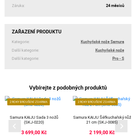
24 měsíců
Záruka:
ZAŘAZENÍ PRODUKTU
Kuchyňské nože Samura
Kategorie:
Kuchyňské nože
Další kategorie:
Pro - S
Další kategorie:
Vybírejte z podobných produktů
2 ROKY BROUŠENÍ ZDARMA
2 ROKY BROUŠENÍ ZDARMA
Samura KAIJU Sada 3 nožů
Samura KAIJU Šéfkuchařský nůž
(SKJ-0220)
21 cm (SKJ-0085)
3 699,00 Kč
2 199,00 Kč