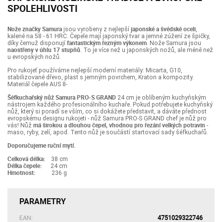
SPOLEHLIVOSTI
Nože značky Samura
japonské a švédské oceli
jsou vyrobeny z nejlepší
,
kalené na 58 - 61 HRC. Čepele mají japonský tvar a jemné zúžení ze špičky,
fantastickým řezným výkonem
díky čemuž disponují
. Nože Samura jsou
naostřeny v úhlu 17 stupňů
. To je více než u japonských nožů, ale méně než
u evropských nožů.
Pro rukojeť používáme nejlepší moderní materiály: Micarta, G10,
stabilizované dřevo, plast s jemným povrchem, Kraton a kompozity.
Materiál čepele AUS 8-
Šéfkuchařský nůž Samura PRO-S GRAND
24 cm je oblíbeným kuchyňským
nástrojem každého profesionálního kuchaře. Pokud potřebujete kuchyňský
nůž, který si poradí se vším, co si dokážete představit, a dáváte přednost
evropskému designu rukojeti - nůž Samura PRO-S GRAND chef je nůž pro
má širokou a dlouhou čepel, vhodnou pro řezání velkých potravin
vás! Nůž
-
maso, ryby, zelí, apod. Tento nůž je součástí startovací sady šéfkuchařů.
Doporučujeme ruční mytí.
Celková délka:
38 cm
Délka čepele:
24 cm
Hmotnost:
236 ​g
PARAMETRY
4751029322746
EAN: