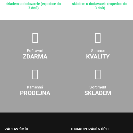
skladem u dodavatele (expedice do
skladem u dodavatele (expedice do
3 dnů)
3 dnů)
Poštovné
Garance
ZDARMA
KVALITY
Kamenná
Sortiment
PRODEJNA
SKLADEM
VÁCLAV ŠMÍD
O NAKUPOVÁNÍ & ÚČET