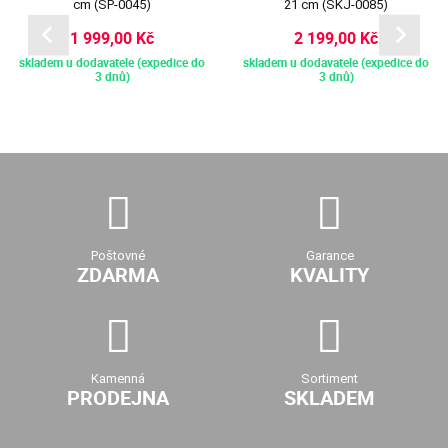
cm (SP-0045)
21 cm (SKJ-0085)
1 999,00 Kč
2 199,00 Kč
skladem u dodavatele (expedice do
skladem u dodavatele (expedice do
3 dnů)
3 dnů)
Poštovné
Garance
ZDARMA
KVALITY
Kamenná
Sortiment
PRODEJNA
SKLADEM