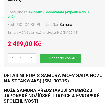
skladem u dodavatele (expedice do 3
Dostupnost:
dnů)
Kód:
PRO_CZ-73_79
Značka:
Samura
Samura MO-V Sada nožů na steaky(4ks) (SM-0031S)
2 499,00 Kč
Přidat do košíku
Počet
DETAILNÍ POPIS SAMURA MO-V SADA NOŽŮ
NA STEAKY(4KS) (SM-0031S)
NOŽE SAMURA PŘEDSTAVUJÍ SYMBIÓZU
JAPONSKÉ NOŽÍŘSKÉ TRADICE A EVROPSKÉ
SPOLEHLIVOSTI