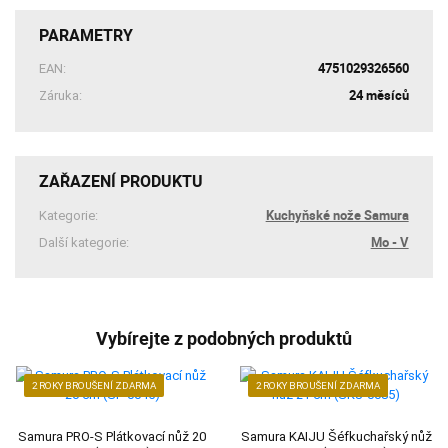
PARAMETRY
4751029326560
EAN:
24 měsíců
Záruka:
ZAŘAZENÍ PRODUKTU
Kuchyňské nože Samura
Kategorie:
Mo - V
Další kategorie:
Vybírejte z podobných produktů
2 ROKY BROUŠENÍ ZDARMA
2 ROKY BROUŠENÍ ZDARMA
Samura PRO-S Plátkovací nůž 20
Samura KAIJU Šéfkuchařský nůž