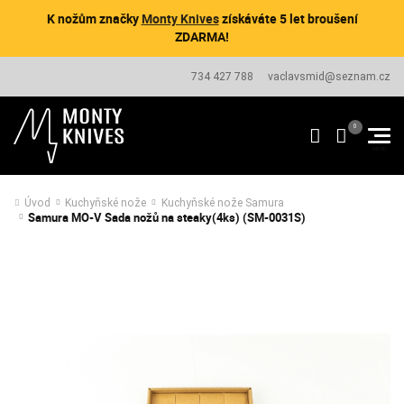
K nožům značky
Monty Knives
získáváte 5 let broušení
ZDARMA!
734 427 788
vaclavsmid@seznam.cz
Úvod
Kuchyňské nože
Kuchyňské nože Samura
Samura MO-V Sada nožů na steaky(4ks) (SM-0031S)