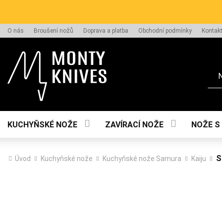
O nás
Broušení nožů
Doprava a platba
Obchodní podmínky
Kontak
Hle
KUCHYŇSKÉ NOŽE
ZAVÍRACÍ NOŽE
NOŽE S
S
Úvod
Kuchyňské nože
Kuchyňské nože Samura
Kaiju