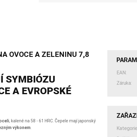
NA OVOCE A ZELENINU 7,8
PARAM
EAN:
Í SYMBIÓZU
Záruka:
CE A EVROPSKÉ
ZAŘAZ
oceli
, kalené na 58 - 61 HRC. Čepele mají japonský
řezným výkonem
.
Kategorie