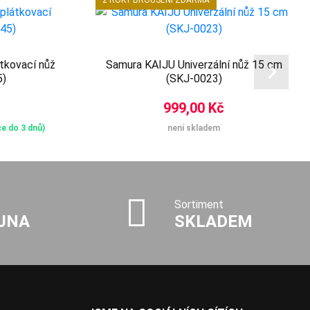
2 ROKY BROUŠENÍ ZDARMA
tkovací nůž
Samura KAIJU Univerzální nůž 15 cm
5)
(SKJ-0023)
999,00 Kč
e do 3 dnů)
není skladem
Sortiment
JNA
SKLADEM