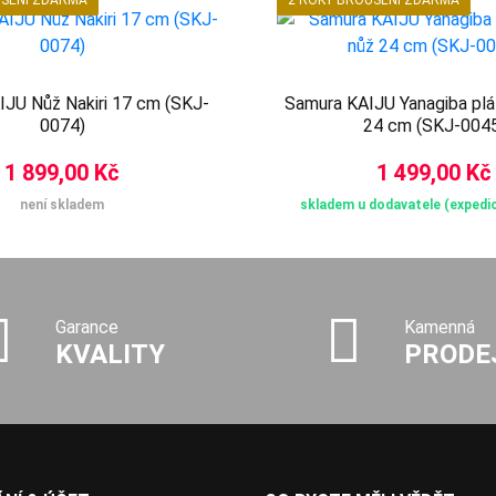
UŠENÍ ZDARMA
2 ROKY BROUŠENÍ ZDARMA
JU Nůž Nakiri 17 cm (SKJ-
Samura KAIJU Yanagiba plá
0074)
24 cm (SKJ-004
1 899,00 Kč
1 499,00 Kč
není skladem
skladem u dodavatele (expedic
Garance
Kamenná
KVALITY
PRODE