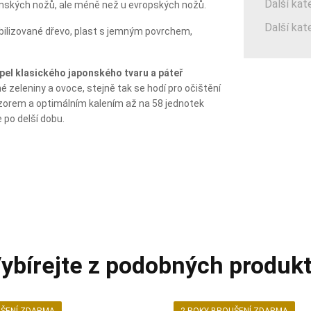
Další kat
ponských nožů, ale méně než u evropských nožů.
Další kat
abilizované dřevo, plast s jemným povrchem,
pel klasického japonského tvaru a páteř
né zeleniny a ovoce, stejně tak se hodí pro očištění
orem a optimálním kalením až na 58 jednotek
 po delší dobu.
ybírejte z podobných produk