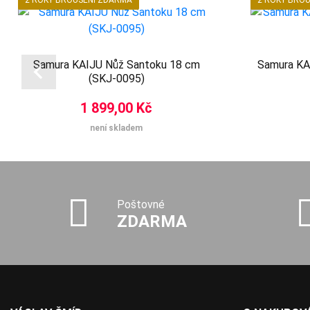
2 ROKY BROUŠENÍ ZDARMA
2 ROKY BRO
Samura KAIJU Nůž Santoku 18 cm
Samura KAI
(SKJ-0095)
1 899,00 Kč
není skladem
Poštovné
ZDARMA