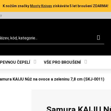
K nožům značky
Monty Knives
získáváte 5 let broušení ZDARMA!
ty
dat
 PEVNOU ČEPELÍ
VŠE PRO BROUŠENÍ
amura KAIJU Nůž na ovoce a zeleninu 7,8 cm (SKJ-0011)
Samura KAIJU Nů