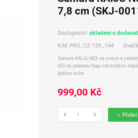
7,8 cm (SKJ-001
Dostupnost:
skladem u dodavate
Kód:
PRO_CZ-139_144
Značk
Samura KAIJU Nůž na ovoce a zelenin
nůž na zeleninu Kaiju má krátkou čepe
špičce nože.
999,00 Kč
Přidat
Počet