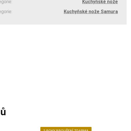
egorie:
Kuchyňské nože
egorie:
Kuchyňské nože Samura
tů