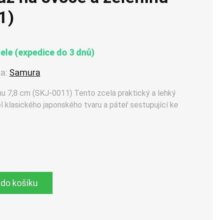
1)
le (expedice do 3 dnů)
a:
Samura
u 7,8 cm (SKJ-0011) Tento zcela praktický a lehký
l klasického japonského tvaru a páteř sestupující ke
 do košíku