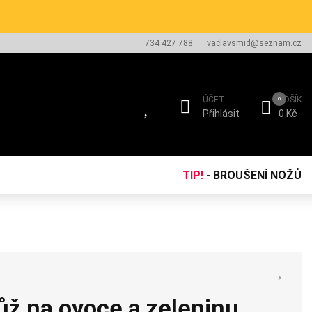
734 427 788
vaclavsmid@seznam.cz
ÚČET
KOŠÍK
Přihlásit
0 Kč
TIP!
- BROUŠENÍ NOŽŮ
ž na ovoce a zeleninu