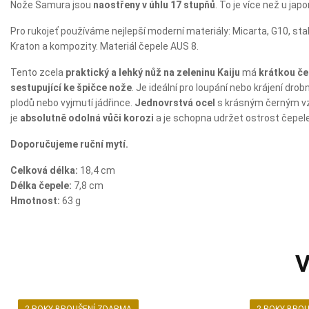
Nože Samura jsou
naostřeny v úhlu 17 stupňů
. To je více než u ja
Pro rukojeť používáme nejlepší moderní materiály: Micarta, G10, st
Kraton a kompozity. Materiál čepele AUS 8.
Tento zcela
praktický a lehký nůž na zeleninu Kaiju
má
krátkou če
sestupující ke špičce nože
. Je ideální pro loupání nebo krájení drob
plodů nebo vyjmutí jádřince.
Jednovrstvá ocel
s krásným černým vz
je
absolutně odolná vůči korozi
a je schopna udržet ostrost čepele
Doporučujeme ruční mytí.
Celková délka:
18,4 cm
Délka čepele:
7,8 cm
Hmotnost:
63 ​g
V