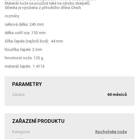
Materiál nože se používá také na výrobu skalpelů.
Střenka je vyrobena z přírodního dřeva Ořech
rozměry:
celková délka: 245 mm
délka ostří cca: 130 mm
šířka čepele (nejširší bod): 44 mm
tloušťka čepele: 2 mm
hmotnost nože: 125 g
materiál čepele: 1.4116
PARAMETRY
Záruka:
60 měsíců
ZAŘAZENÍ PRODUKTU
Kategorie:
Kuchyňské nože