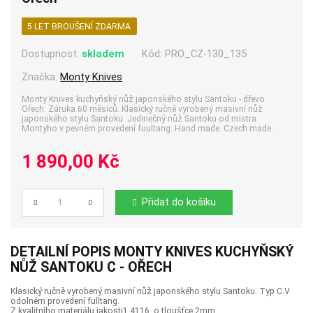
5 LET BROUŠENÍ ZDARMA
Dostupnost:
skladem
Kód:
PRO_CZ-130_135
Značka:
Monty Knives
Monty Knives kuchyňský nůž japonského stylu Santoku - dřevo
Ořech. Záruka 60 měsíců. Klasický ručně vyrobený masivní nůž
japonského stylu Santoku. Jedinečný nůž Santoku od mistra
Montyho v pevném provedení fuultang. Hand made. Czech made.
1 890,00 Kč
Přidat do košíku
Počet
DETAILNÍ POPIS MONTY KNIVES KUCHYŇSKÝ
NŮŽ SANTOKU C - OŘECH
Klasický ručně vyrobený masivní nůž japonského stylu Santoku. Typ C.V
odolném provedení fulltang.
Z kvalitního materiálu jakosti1.4116. o tloušťce 2mm.