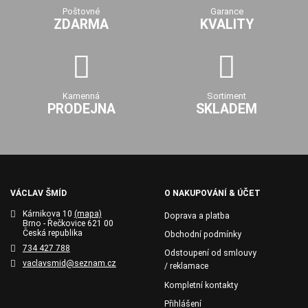
Poštovné
Garance
ZDARMA
KVALITY
Kamenná
Sortiment
PRODEJNA
SKLADEM
VÁCLAV ŠMÍD
O NAKUPOVÁNÍ & ÚČET
Kárnikova 10
(mapa)
Doprava a platba
Brno - Řečkovice 621 00
Česká republika
Obchodní podmínky
734 427 788
Odstoupení od smlouvy
vaclavsmid@seznam.cz
/ reklamace
Kompletní kontakty
Přihlášení