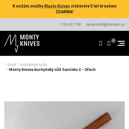
K nožům značky
Monty Knives
získáváte 5 let broušení
ZDARMA!
734 427 788
vaclavsmid@seznam.cz
Úvod
Kuchyňské nože
Monty Knives kuchyňský nůž Santoku C - Ořech