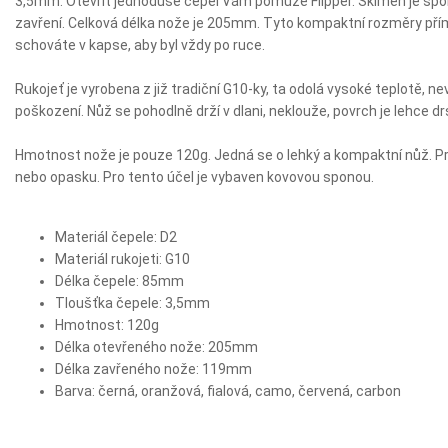
3,5mm. Otevřít jednoduše čepel Vám pomůže Flipper. Skimen je spo
zavření. Celková délka nože je 205mm. Tyto kompaktní rozměry přím
schováte v kapse, aby byl vždy po ruce.
Rukojeť je vyrobena z již tradiční G10-ky, ta odolá vysoké teplotě, n
poškození. Nůž se pohodlně drží v dlani, neklouže, povrch je lehce dr
Hmotnost nože je pouze 120g. Jedná se o lehký a kompaktní nůž. P
nebo opasku. Pro tento účel je vybaven kovovou sponou.
Materiál čepele: D2
Materiál rukojeti: G10
Délka čepele: 85mm
Tloušťka čepele: 3,5mm
Hmotnost: 120g
Délka otevřeného nože: 205mm
Délka zavřeného nože: 119mm
Barva: černá, oranžová, fialová, camo, červená, carbon