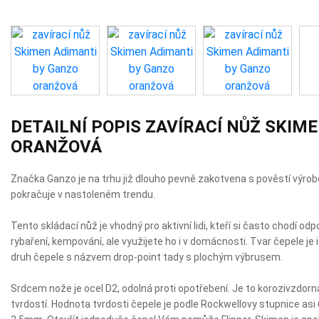
DETAILNÍ POPIS ZAVÍRACÍ NŮŽ SKIM
ORANŽOVÁ
Značka Ganzo je na trhu již dlouho pevně zakotvena s pověstí výrob
pokračuje v nastoleném trendu.
Tento skládací nůž je vhodný pro aktivní lidi, kteří si často chodí odpo
rybaření, kempování, ale využijete ho i v domácnosti. Tvar čepele je i
druh čepele s názvem drop-point tady s plochým výbrusem.
Srdcem nože je ocel D2, odolná proti opotřebení. Je to korozivzdorn
tvrdostí. Hodnota tvrdosti čepele je podle Rockwellovy stupnice asi