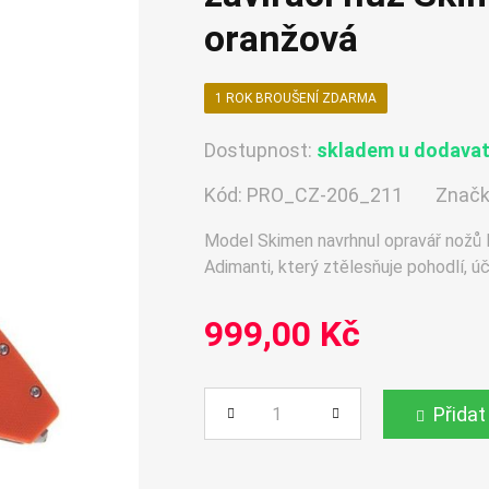
oranžová
1 ROK BROUŠENÍ ZDARMA
Dostupnost:
skladem u dodavate
Kód:
PRO_CZ-206_211
Značk
Model Skimen navrhnul opravář nožů R
Adimanti, který ztělesňuje pohodlí, ú
999,00 Kč
Přidat
Počet