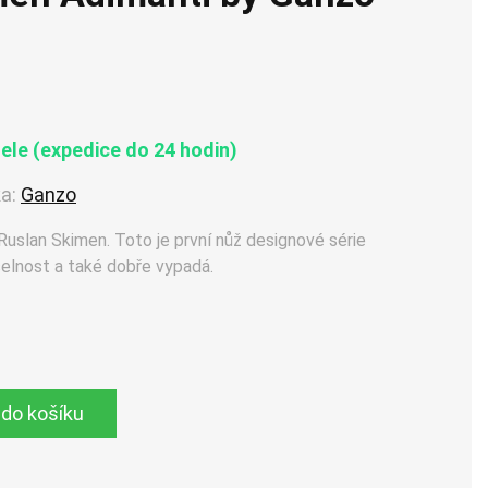
le (expedice do 24 hodin)
a:
Ganzo
uslan Skimen. Toto je první nůž designové série
čelnost a také dobře vypadá.
 do košíku