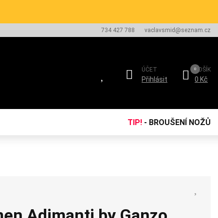
734 427 788
vaclavsmid@seznam.cz
ÚČET
KOŠÍK
Přihlásit
0 Kč
TIP!
- BROUŠENÍ NOŽŮ
imen Adimanti by Ganzo