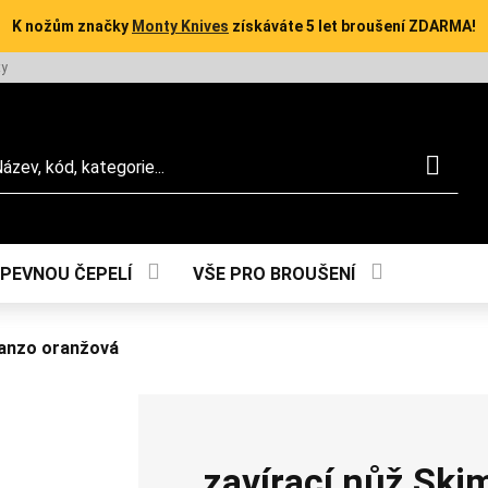
K nožům značky
Monty Knives
získáváte 5 let broušení ZDARMA!
ty
dat
 PEVNOU ČEPELÍ
VŠE PRO BROUŠENÍ
Ganzo oranžová
zavírací nůž Sk