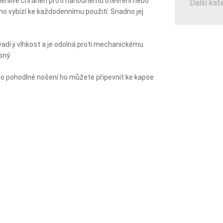
lehlivě chráněn proti náhodnému otevření nebo
Další kat
o vybízí ke každodennímu použití. Snadno jej
evadí ji vlhkost a je odolná proti mechanickému
sný.
ro pohodlné nošení ho můžete připevnit ke kapse