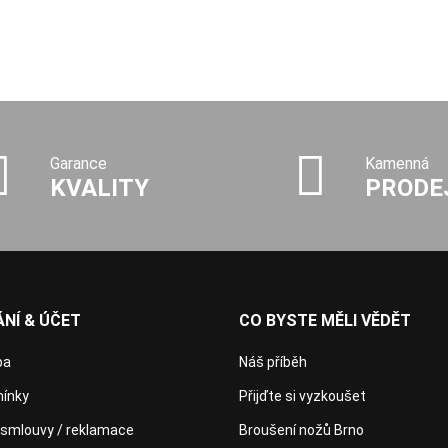
Garance
Kamenná
KVALITY
PRODE
NÍ & ÚČET
CO BYSTE MĚLI VĚDĚT
ba
Náš příběh
ínky
Přijďte si vyzkoušet
 smlouvy / reklamace
Broušení nožů Brno