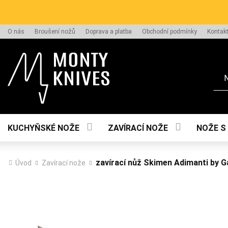
O nás
Broušení nožů
Doprava a platba
Obchodní podmínky
Kontak
Hle
KUCHYŇSKÉ NOŽE
ZAVÍRACÍ NOŽE
NOŽE S
zavírací nůž Skimen Adimanti by 
Úvod
Zavírací nože