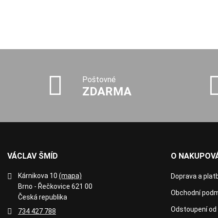
Poštovné
ZDARMA
VÁCLAV ŠMÍD
O NAKUPOVÁ
Kárnikova 10
(mapa)
Doprava a plat
Brno - Řečkovice 621 00
Obchodní podm
Česká republika
Odstoupení od
734 427 788