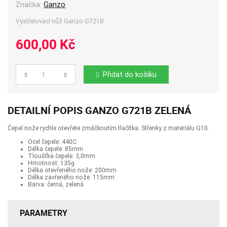
Značka:
Ganzo
Vystřelovací nůž Ganzo G721B
600,00 Kč
Přidat do košíku
Počet
DETAILNÍ POPIS GANZO G721B ZELENÁ
Čepel nože rychle otevřete zmáčknutím tlačítka. Střenky z materiálu G10.
Ocel čepele: 440C
Délka čepele: 85mm
Tloušťka čepele: 3,0mm
Hmotnost: 135g
Délka otevřeného nože: 200mm
Délka zavřeného nože: 115mm
Barva: černá, zelená
PARAMETRY