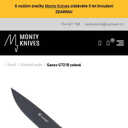
K nožům značky
Monty Knives
získáváte 5 let broušení
ZDARMA!
734 427 788
vaclavsmid@seznam.cz
Ganzo G721B zelená
Úvod
Zavírací nože