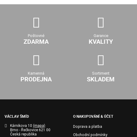
Poštovné
Garance
ZDARMA
KVALITY
Kamenná
Sortiment
PRODEJNA
SKLADEM
VÁCLAV ŠMÍD
O NAKUPOVÁNÍ & ÚČET
Kárnikova 10
(mapa)
Doprava a platba
Brno - Řečkovice 621 00
Česká republika
Obchodní podmínky