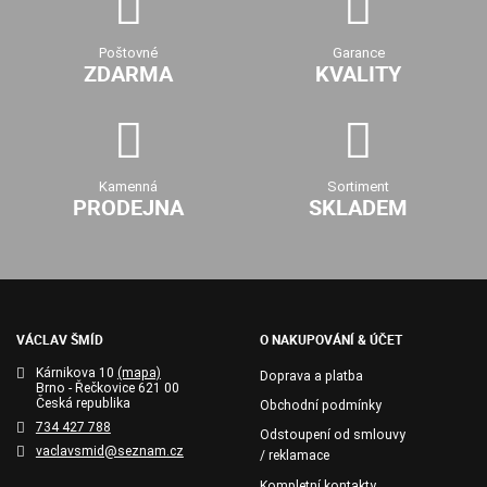
Poštovné
Garance
ZDARMA
KVALITY
Kamenná
Sortiment
PRODEJNA
SKLADEM
VÁCLAV ŠMÍD
O NAKUPOVÁNÍ & ÚČET
Kárnikova 10
(mapa)
Doprava a platba
Brno - Řečkovice 621 00
Česká republika
Obchodní podmínky
734 427 788
Odstoupení od smlouvy
vaclavsmid@seznam.cz
/ reklamace
Kompletní kontakty