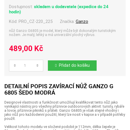
skladem u dodavatele (expedice do 24
Dostupnost:
hodin)
Kód:
PRO_CZ-220_225
Značka:
Ganzo
nůž Ganzo G6805 je model, který může být dokonalým turistickým
nožem. Je malý, lehký a má univerzální plochý výbrus.
489,00 Kč
Přidat do košíku
Počet
DETAILNÍ POPIS ZAVÍRACÍ NŮŽ GANZO G
6805 ŠEDO MODRÁ
Designové vlastnosti a funkčnost umožňují kvalifikovat tento nůž jako
vynikající nástroj pro všechny příznivce outdoorových aktivit: turisty, rybáře
a lovce, příznivce pikniků s přáteli. Ganzo G6805 je však stejně vhodný i
jako nůž pro každodenní použití, který lze nosit v kapse a v případě potřeby
použít.
Velikost tohoto modelu ve složené podobě je 112mm, délka čepele je