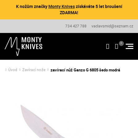
K nožům značky
Monty Knives
získáváte 5 let broušení
ZDARMA!
734 427 788
vaclavsmid@seznam.cz
zavírací nůž Ganzo G 6805 šedo modrá
Úvod
Zavírací nože