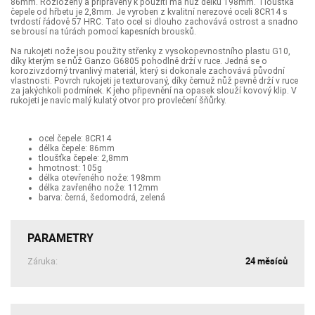
86mm. Rozložený a připravený k použití má nůž délku 198mm. Tloušťka
čepele od hřbetu je 2,8mm. Je vyroben z kvalitní nerezové oceli 8CR14 s
tvrdostí řádově 57 HRC. Tato ocel si dlouho zachovává ostrost a snadno
se brousí na túrách pomocí kapesních brousků.
Na rukojeti nože jsou použity střenky z vysokopevnostního plastu G10,
díky kterým se nůž Ganzo G6805 pohodlně drží v ruce. Jedná se o
korozivzdorný trvanlivý materiál, který si dokonale zachovává původní
vlastnosti. Povrch rukojeti je texturovaný, díky čemuž nůž pevně drží v ruce
za jakýchkoli podmínek. K jeho připevnění na opasek slouží kovový klip. V
rukojeti je navíc malý kulatý otvor pro provlečení šňůrky.
ocel čepele: 8CR14
délka čepele: 86mm
tloušťka čepele: 2,8mm
hmotnost: 105g
délka otevřeného nože: 198mm
délka zavřeného nože: 112mm
barva: černá, šedomodrá, zelená
PARAMETRY
24 měsíců
Záruka: