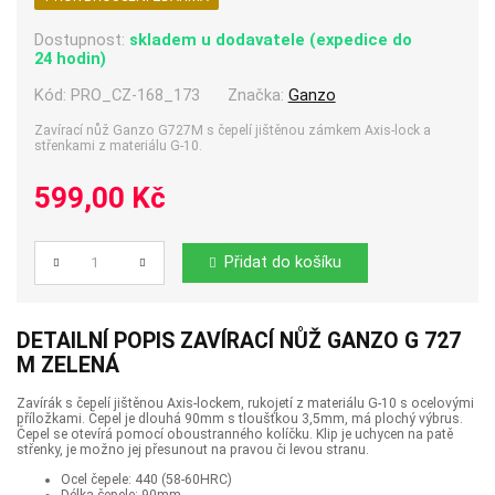
Dostupnost:
skladem u dodavatele (expedice do
24 hodin)
Kód:
PRO_CZ-168_173
Značka:
Ganzo
Zavírací nůž Ganzo G727M s čepelí jištěnou zámkem Axis-lock a
střenkami z materiálu G-10.
599,00 Kč
Přidat do košíku
Počet
DETAILNÍ POPIS ZAVÍRACÍ NŮŽ GANZO G 727
M ZELENÁ
Zavírák s čepelí jištěnou Axis-lockem, rukojetí z materiálu G-10 s ocelovými
příložkami. Čepel je dlouhá 90mm s tloušťkou 3,5mm, má plochý výbrus.
Čepel se otevírá pomocí oboustranného kolíčku. Klip je uchycen na patě
střenky, je možno jej přesunout na pravou či levou stranu.
Ocel čepele: 440 (58-60HRC)