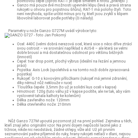
pointovou čepel (oproti RAT-1 je čepel směrem k hrotu „příkřejší“).
Ganzo má pouze dvě možnosti upevnění klipu (levá a pravá strana
rukojeti u otvoru pro pojistnou šňůru), RAT-1 má polohy čtyři. Toto
není nevýhoda, spíše určité mínus pro ty, kteří jsou zvyklí s klipem
libovolně laborovat podle potřeby (či nálady).
Parametry u nože Ganzo G727M uvádí výrobce tyto:
Ocel: 440C (velmi dobrá nerezová ocel, která sice o něco dříve ztrácí
svou ostrost – ve srovnání například s AUS-8 – ale která se velmi
dobře brousí a má dostatečnou odolnost pro většinu běžných
činností)
Čepel: tvar drop point, plochý výbrus (ideální na řezání a jemnou
práci)
Pojistka: Axis Lock (spolehlivá a na tomto noži dobře zpracovaná
pojistka)
Rukojeť: G-10 s kovovými příložkami (rukojeť má jemné zdrsnění,
díky němuž nůž neklouže v ruce)
Tloušťka čepele: 3,5mm (to už je solidní kus oceli v kapse)
Hmotnost: 120g (tuto váhu již v kapse pocítíte, ale ne tak, aby vám
vysloveně tahala kalhoty ke kolenům)
Délka zavřeného nože: 120mm
Délka otevřeného nože: 210mm
Nůž Ganzo 727M upoutá pozornost již na první pohled. Zejména u těch,
kteří znají jeho originální vzor. Na první dojem nepůsobí lacině jako z
tržnice, nikde nic neodstává, žádné otřepy, vůle atd. Už při prvním
seznamování padne příjemně do ruky, hrany rukojeti netlačí v dlani, nejsou