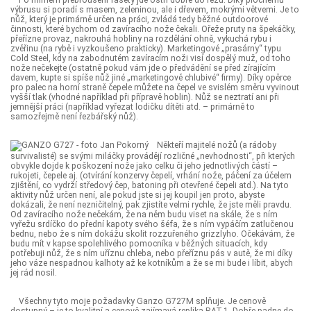
výbrusu si poradí s masem, zeleninou, ale i dřevem, mokrými větvemi. Je to
nůž, který je primárně určen na práci, zvládá tedy běžné outdoorové
činnosti, které bychom od zavíracího nože čekali. Ořeže pruty na špekáčky,
přeřízne provaz, nakrouhá hobliny na rozdělání ohně, vykuchá rybu i
zvěřinu (na rybě i vyzkoušeno prakticky). Marketingové „prasárny“ typu
Cold Steel, kdy na zabodnutém zavíracím noži visí dospělý muž, od toho
nože nečekejte (ostatně pokud vám jde o předvádění se před zírajícím
davem, kupte si spíše nůž jiné „marketingově chlubivé“ firmy). Díky opěrce
pro palec na horní straně čepele můžete na čepel ve svislém směru vyvinout
vyšší tlak (vhodné například při přípravě hoblin). Nůž se neztratí ani při
jemnější práci (například vyřezat lodičku dítěti atd. – primárně to
samozřejmě není řezbářský nůž).
Někteří majitelé nožů (a rádoby
survivalisté) se svými miláčky provádějí rozličné „nevhodnosti“, při kterých
obvykle dojde k poškození nože jako celku či jeho jednotlivých částí –
rukojeti, čepele aj. (otvírání konzervy čepelí, vrhání nože, páčení za účelem
zjištění, co vydrží středový čep, batoning při otevřené čepeli atd.). Na tyto
aktivity nůž určen není, ale pokud jste si jej koupil jen proto, abyste
dokázali, že není nezničitelný, pak zjistíte velmi rychle, že jste měli pravdu.
Od zavíracího nože nečekám, že na něm budu viset na skále, že s ním
vyřežu srdíčko do přední kapoty svého šéfa, že s ním vypáčím zatlučenou
bednu, nebo že s ním dokážu skolit rozzuřeného grizzlyho. Očekávám, že
budu mít v kapse spolehlivého pomocníka v běžných situacích, kdy
potřebuji nůž, že s ním uříznu chleba, nebo přeříznu pás v autě, že mi díky
jeho váze nespadnou kalhoty až ke kotníkům a že se mi bude i líbit, abych
jej rád nosil.
Všechny tyto moje požadavky Ganzo G727M splňuje. Je cenově
dostupný – je to kvalitní a cenově zajímavá replika RAT-1. Dobře padne do