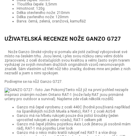
Délka čepele: 90mm
Tloušťka čepele: 3,5mm
Hmotnost: 120g
Délka otevřeného nože: 210mm
Délka zavřeného nože: 120mm
Barva: černá, zelená, oranžová, kamufláž
UŽIVATELSKÁ RECENZE NOŽE GANZO G727
Nože Ganzo čínské výroby si pomalu ale jistě začínají vybojovávat své
místo na českém trhu. Jsou levné, i přes svou nízkou cenu velmi dobře
zpracované, z ocelí dostačujících svou kvalitou a velmi často svým tvarem
vycházejí ze svých mnohem dražších originálních vzorů renomovaných
značek. Sám vlastním už třetí nůž této značky, dodnes mne ani jeden z nich
nezradil a jsem s nimi spokojen.
Podívejme se na nůž Ganzo G727.
Tento nůž již na první pohled nezapře
inspiraci známým nožem Ontario RAT-1 (nože řady RAT jsou primárně
určeny pro outdoor a survival). Najdeme zde však několik rozdílů:
Ganzo má čepel vyrobenu z oceli 440C (hodně používaná například
na španělských nožích Muela a Nieto), RAT-1 z oceli AUS-8
Ganzo má na hřbetu rukojeti pouze dva jistící šroubky (jeden
uprostřed rukojeti a jeden vzadu), RAT-1 celkem pět
Ganzo má čepel jištěnu pojistkou Axis Lock (kterou já osobně mám
rád), RAT-1 má pojistku Liner lock
Ganzo má o něco málo kratší rukojeť než RAT-1 a více drop