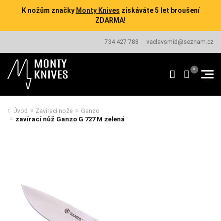
K nožům značky
Monty Knives
získáváte 5 let broušení
ZDARMA!
734 427 788
vaclavsmid@seznam.cz
Úvod
Zavírací nože
Ganzo
zavírací nůž Ganzo G 727 M zelená