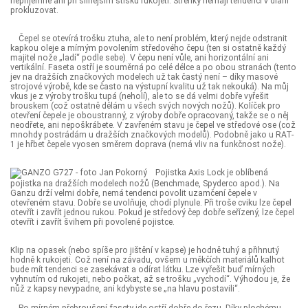
nepříjemné ani při silnějším stisku rukojeti. Střenky nemají tendenci v dlani
prokluzovat.
Čepel se otevírá trošku ztuha, ale to není problém, který nejde odstranit
kapkou oleje a mírným povolením středového čepu (ten si ostatně každý
majitel nože „ladí“ podle sebe). V čepu není vůle, ani horizontální ani
vertikální. Faseta ostří je souměrná po celé délce a po obou stranách (tento
jev na dražších značkových modelech už tak častý není – díky masové
strojové výrobě, kde se často na výstupní kvalitu už tak nekouká). Na můj
vkus je z výroby trošku tupá (neholí), ale to se dá velmi dobře vyřešit
brouskem (což ostatně dělám u všech svých nových nožů). Kolíček pro
otevření čepele je oboustranný, z výroby dobře opracovaný, takže se o něj
neodřete, ani nepoškrábete. V zavřeném stavu je čepel ve středové ose (což
mnohdy postrádám u dražších značkových modelů). Podobně jako u RAT-
1 je hřbet čepele vyosen směrem doprava (nemá vliv na funkčnost nože).
Pojistka Axis Lock je oblíbená
pojistka na dražších modelech nožů (Benchmade, Spyderco apod.). Na
Ganzu drží velmi dobře, nemá tendenci povolit uzamčení čepele v
otevřeném stavu. Dobře se uvolňuje, chodí plynule. Při troše cviku lze čepel
otevřít i zavřít jednou rukou. Pokud je středový čep dobře seřízený, lze čepel
otevřít i zavřít švihem při povolené pojistce.
Klip na opasek (nebo spíše pro jištění v kapse) je hodně tuhý a přihnutý
hodně k rukojeti. Což není na závadu, ovšem u měkčích materiálů kalhot
bude mít tendenci se zasekávat a odírat látku. Lze vyřešit buď mírných
vyhnutím od rukojeti, nebo počkat, až se trošku „vychodí“. Výhodou je, že
nůž z kapsy nevypadne, ani kdybyste se „na hlavu postavili“.
Po mírném přebroušení fasety jde ostří dobře do řezu. Díky plochému