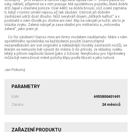
ruky, netlačí, příjemně se s ním pracuje. Má spolehlivou pojistku, která dobře
drží čepel v otevřené poloze. Ocel 440C se dobře brousí, což ocení zejména
ti, když v tomto umění nejsou až tak zkušení. Ostrost při dobrém
zacházení udrží dost dlouho. Nůž nevytváří dojem „těžkých kalhot“ a v
podstatě o něm člověk po chvilce ani neví. Klip na rukojeti je tužší, ale to je
otázka zvyku. Zelená rukojeť je zase ideální pro militaristu a „milovníka
zeleně“, jako jsem já.
Co říci závěrem? Ganzo mne ani tímto modelem nezklamalo. Mám v něm
spolehlivého společníka na každodenní použití (samozřejmě
nezanedbávám ani své originální a nákladnější modely zavíracích nožů), se
kterým se nemusím bát vyrazit do města či do přírody. Je skladný, vcelku
lehký a přitom nepůsobí lacině (jako z tržnice). Nevýhodou pro fajnšmekry
může být nemožnost měnit polohy klipu podle libosti a jeho tuhost.
Jan Pokorný
PARAMETRY
EAN:
6955800401691
Záruka:
24 měsíců
ZAŘAZENÍ PRODUKTU