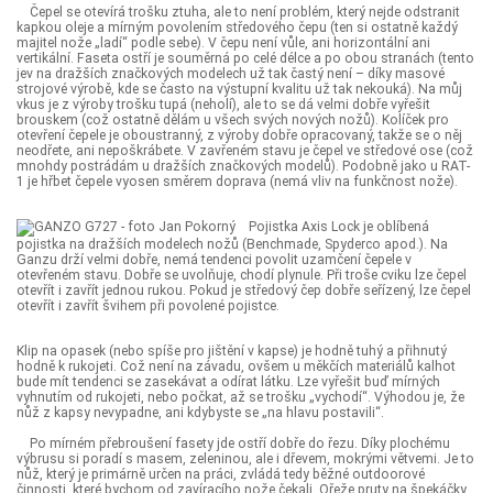
Čepel se otevírá trošku ztuha, ale to není problém, který nejde odstranit
kapkou oleje a mírným povolením středového čepu (ten si ostatně každý
majitel nože „ladí“ podle sebe). V čepu není vůle, ani horizontální ani
vertikální. Faseta ostří je souměrná po celé délce a po obou stranách (tento
jev na dražších značkových modelech už tak častý není – díky masové
strojové výrobě, kde se často na výstupní kvalitu už tak nekouká). Na můj
vkus je z výroby trošku tupá (neholí), ale to se dá velmi dobře vyřešit
brouskem (což ostatně dělám u všech svých nových nožů). Kolíček pro
otevření čepele je oboustranný, z výroby dobře opracovaný, takže se o něj
neodřete, ani nepoškrábete. V zavřeném stavu je čepel ve středové ose (což
mnohdy postrádám u dražších značkových modelů). Podobně jako u RAT-
1 je hřbet čepele vyosen směrem doprava (nemá vliv na funkčnost nože).
Pojistka Axis Lock je oblíbená
pojistka na dražších modelech nožů (Benchmade, Spyderco apod.). Na
Ganzu drží velmi dobře, nemá tendenci povolit uzamčení čepele v
otevřeném stavu. Dobře se uvolňuje, chodí plynule. Při troše cviku lze čepel
otevřít i zavřít jednou rukou. Pokud je středový čep dobře seřízený, lze čepel
otevřít i zavřít švihem při povolené pojistce.
Klip na opasek (nebo spíše pro jištění v kapse) je hodně tuhý a přihnutý
hodně k rukojeti. Což není na závadu, ovšem u měkčích materiálů kalhot
bude mít tendenci se zasekávat a odírat látku. Lze vyřešit buď mírných
vyhnutím od rukojeti, nebo počkat, až se trošku „vychodí“. Výhodou je, že
nůž z kapsy nevypadne, ani kdybyste se „na hlavu postavili“.
Po mírném přebroušení fasety jde ostří dobře do řezu. Díky plochému
výbrusu si poradí s masem, zeleninou, ale i dřevem, mokrými větvemi. Je to
nůž, který je primárně určen na práci, zvládá tedy běžné outdoorové
činnosti, které bychom od zavíracího nože čekali. Ořeže pruty na špekáčky,