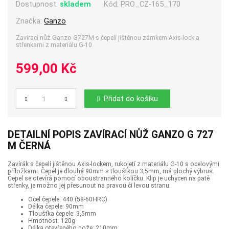
Dostupnost:
skladem
Kód:
PRO_CZ-165_170
Značka:
Ganzo
Zavírací nůž Ganzo G727M s čepelí jištěnou zámkem Axis-lock a
střenkami z materiálu G-10.
599,00 Kč
Přidat do košíku
Počet
DETAILNÍ POPIS ZAVÍRACÍ NŮŽ GANZO G 727
M ČERNÁ
Zavírák s čepelí jištěnou Axis-lockem, rukojetí z materiálu G-10 s ocelovými
příložkami. Čepel je dlouhá 90mm s tloušťkou 3,5mm, má plochý výbrus.
Čepel se otevírá pomocí oboustranného kolíčku. Klip je uchycen na patě
střenky, je možno jej přesunout na pravou či levou stranu.
Ocel čepele: 440 (58-60HRC)
Délka čepele: 90mm
Tloušťka čepele: 3,5mm
Hmotnost: 120g
Délka otevřeného nože: 210mm