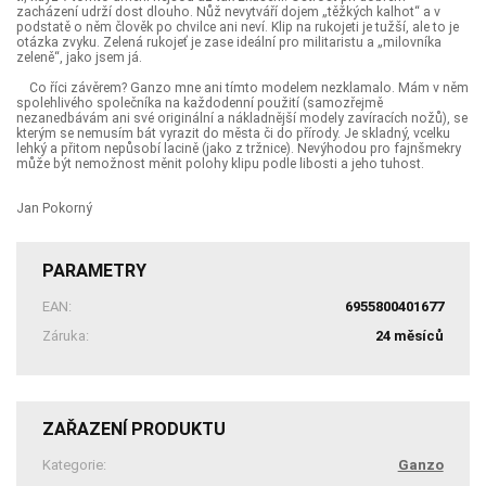
zacházení udrží dost dlouho. Nůž nevytváří dojem „těžkých kalhot“ a v
podstatě o něm člověk po chvilce ani neví. Klip na rukojeti je tužší, ale to je
otázka zvyku. Zelená rukojeť je zase ideální pro militaristu a „milovníka
zeleně“, jako jsem já.
Co říci závěrem? Ganzo mne ani tímto modelem nezklamalo. Mám v něm
spolehlivého společníka na každodenní použití (samozřejmě
nezanedbávám ani své originální a nákladnější modely zavíracích nožů), se
kterým se nemusím bát vyrazit do města či do přírody. Je skladný, vcelku
lehký a přitom nepůsobí lacině (jako z tržnice). Nevýhodou pro fajnšmekry
může být nemožnost měnit polohy klipu podle libosti a jeho tuhost.
Jan Pokorný
PARAMETRY
EAN:
6955800401677
Záruka:
24 měsíců
ZAŘAZENÍ PRODUKTU
Kategorie:
Ganzo