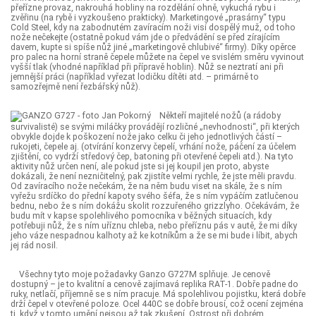
přeřízne provaz, nakrouhá hobliny na rozdělání ohně, vykuchá rybu i
zvěřinu (na rybě i vyzkoušeno prakticky). Marketingové „prasárny“ typu
Cold Steel, kdy na zabodnutém zavíracím noži visí dospělý muž, od toho
nože nečekejte (ostatně pokud vám jde o předvádění se před zírajícím
davem, kupte si spíše nůž jiné „marketingově chlubivé“ firmy). Díky opěrce
pro palec na horní straně čepele můžete na čepel ve svislém směru vyvinout
vyšší tlak (vhodné například při přípravě hoblin). Nůž se neztratí ani při
jemnější práci (například vyřezat lodičku dítěti atd. – primárně to
samozřejmě není řezbářský nůž).
Někteří majitelé nožů (a rádoby
survivalisté) se svými miláčky provádějí rozličné „nevhodnosti“, při kterých
obvykle dojde k poškození nože jako celku či jeho jednotlivých částí –
rukojeti, čepele aj. (otvírání konzervy čepelí, vrhání nože, páčení za účelem
zjištění, co vydrží středový čep, batoning při otevřené čepeli atd.). Na tyto
aktivity nůž určen není, ale pokud jste si jej koupil jen proto, abyste
dokázali, že není nezničitelný, pak zjistíte velmi rychle, že jste měli pravdu.
Od zavíracího nože nečekám, že na něm budu viset na skále, že s ním
vyřežu srdíčko do přední kapoty svého šéfa, že s ním vypáčím zatlučenou
bednu, nebo že s ním dokážu skolit rozzuřeného grizzlyho. Očekávám, že
budu mít v kapse spolehlivého pomocníka v běžných situacích, kdy
potřebuji nůž, že s ním uříznu chleba, nebo přeříznu pás v autě, že mi díky
jeho váze nespadnou kalhoty až ke kotníkům a že se mi bude i líbit, abych
jej rád nosil.
Všechny tyto moje požadavky Ganzo G727M splňuje. Je cenově
dostupný – je to kvalitní a cenově zajímavá replika RAT-1. Dobře padne do
ruky, netlačí, příjemně se s ním pracuje. Má spolehlivou pojistku, která dobře
drží čepel v otevřené poloze. Ocel 440C se dobře brousí, což ocení zejména
ti, když v tomto umění nejsou až tak zkušení. Ostrost při dobrém