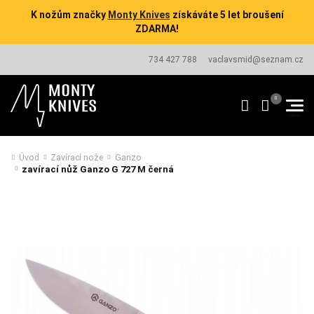
K nožům značky
Monty Knives
získáváte 5 let broušení
ZDARMA!
734 427 788
vaclavsmid@seznam.cz
Úvod
Zavírací nože
Ganzo
zavírací nůž Ganzo G 727 M černá