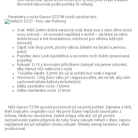
není nevýhoda, spíše určité mínus pro ty, kteří jsou zvyklí s klipem
libovolně laborovat podle potřeby (či nálady).
Parametry u nože Ganzo G727M uvádí výrobce tyto:
Ocel: 440C (velmi dobrá nerezová ocel, která sice o něco dříve ztrácí
svou ostrost – ve srovnání například s AUS-8 – ale která se velmi
dobře brousí a má dostatečnou odolnost pro většinu běžných
činností)
Čepel: tvar drop point, plochý výbrus (ideální na řezání a jemnou
práci)
Pojistka: Axis Lock (spolehlivá a na tomto noži dobře zpracovaná
pojistka)
Rukojeť: G-10 s kovovými příložkami (rukojeť má jemné zdrsnění,
díky němuž nůž neklouže v ruce)
Tloušťka čepele: 3,5mm (to už je solidní kus oceli v kapse)
Hmotnost: 120g (tuto váhu již v kapse pocítíte, ale ne tak, aby vám
vysloveně tahala kalhoty ke kolenům)
Délka zavřeného nože: 120mm
Délka otevřeného nože: 210mm
Nůž Ganzo 727M upoutá pozornost již na první pohled. Zejména u těch,
kteří znají jeho originální vzor. Na první dojem nepůsobí lacině jako z
tržnice, nikde nic neodstává, žádné otřepy, vůle atd. Už při prvním
seznamování padne příjemně do ruky, hrany rukojeti netlačí v dlani, nejsou
nepříjemné ani při silnějším stisku rukojeti. Střenky nemají tendenci v dlani
prokluzovat.