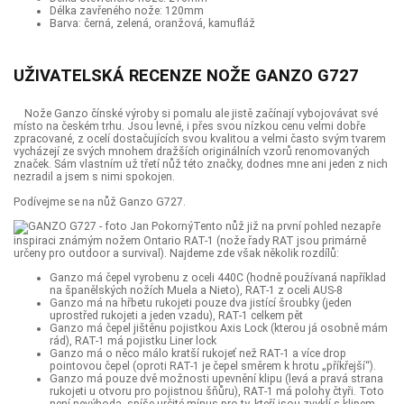
Délka zavřeného nože: 120mm
Barva: černá, zelená, oranžová, kamufláž
UŽIVATELSKÁ RECENZE NOŽE GANZO G727
Nože Ganzo čínské výroby si pomalu ale jistě začínají vybojovávat své
místo na českém trhu. Jsou levné, i přes svou nízkou cenu velmi dobře
zpracované, z ocelí dostačujících svou kvalitou a velmi často svým tvarem
vycházejí ze svých mnohem dražších originálních vzorů renomovaných
značek. Sám vlastním už třetí nůž této značky, dodnes mne ani jeden z nich
nezradil a jsem s nimi spokojen.
Podívejme se na nůž Ganzo G727.
Tento nůž již na první pohled nezapře
inspiraci známým nožem Ontario RAT-1 (nože řady RAT jsou primárně
určeny pro outdoor a survival). Najdeme zde však několik rozdílů:
Ganzo má čepel vyrobenu z oceli 440C (hodně používaná například
na španělských nožích Muela a Nieto), RAT-1 z oceli AUS-8
Ganzo má na hřbetu rukojeti pouze dva jistící šroubky (jeden
uprostřed rukojeti a jeden vzadu), RAT-1 celkem pět
Ganzo má čepel jištěnu pojistkou Axis Lock (kterou já osobně mám
rád), RAT-1 má pojistku Liner lock
Ganzo má o něco málo kratší rukojeť než RAT-1 a více drop
pointovou čepel (oproti RAT-1 je čepel směrem k hrotu „příkřejší“).
Ganzo má pouze dvě možnosti upevnění klipu (levá a pravá strana
rukojeti u otvoru pro pojistnou šňůru), RAT-1 má polohy čtyři. Toto