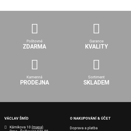
Poštovné
Garance
ZDARMA
KVALITY
Kamenná
Sortiment
PRODEJNA
SKLADEM
VÁCLAV ŠMÍD
O NAKUPOVÁNÍ & ÚČET
Kárnikova 10
(mapa)
Doprava a platba