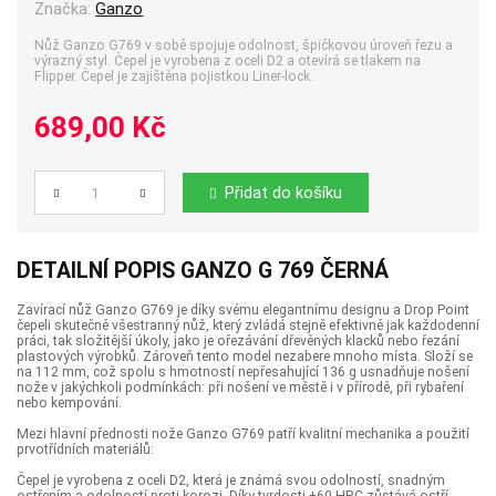
Značka:
Ganzo
Nůž Ganzo G769 v sobě spojuje odolnost, špičkovou úroveň řezu a
výrazný styl. Čepel je vyrobena z oceli D2 a otevírá se tlakem na
Flipper. Čepel je zajištěna pojistkou Liner-lock.
689,00 Kč
Přidat do košíku
Počet
DETAILNÍ POPIS GANZO G 769 ČERNÁ
Zavírací nůž Ganzo G769 je díky svému elegantnímu designu a Drop Point
čepeli skutečně všestranný nůž, který zvládá stejně efektivně jak každodenní
práci, tak složitější úkoly, jako je ořezávání dřevěných klacků nebo řezání
plastových výrobků. Zároveň tento model nezabere mnoho místa. Složí se
na 112 mm, což spolu s hmotností nepřesahující 136 g usnadňuje nošení
nože v jakýchkoli podmínkách: při nošení ve městě i v přírodě, při rybaření
nebo kempování.
Mezi hlavní přednosti nože Ganzo G769 patří kvalitní mechanika a použití
prvotřídních materiálů:
Čepel je vyrobena z oceli D2, která je známá svou odolností, snadným
ostřením a odolností proti korozi. Díky tvrdosti ±60 HRC zůstává ostří