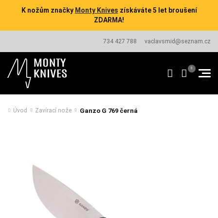
K nožům značky
Monty Knives
získáváte 5 let broušení
ZDARMA!
734 427 788
vaclavsmid@seznam.cz
Ganzo G 769 černá
Úvod
Zavírací nože