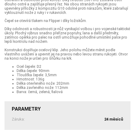
dlouho ostré a zajišťuje přesný řez. Na obou stranách rukojeti jsou
upevněny příložky z kompozitu G10 odolné proti nárazům, které zabraňují
vyklouznutí nože z ruky i v rukavicích.
Čepel se otevírá tlakem na Flipper i díky ložiskům.
Díky odolnosti a robustnosti je nůž vynikající volbou i pro vojenské taktické
úkoly. Plochý výbrus snadno přeřízne popruhy, lana a další předměty,
zatímco opěrka pro palec na ostří umožňuje pohodlné umístění palce pro
lepší kontrolu nad nožem.
Konstrukci doplňuje ocelový klip. Jeho polohu můžete měnit podle
vlastního uvážení a upevnit jej na pravou nebo levou stranu rukojeti. Otvor
na konci nože je určen pro šňůrku na krk.
Ocel čepele: D2
Délka čepele: 90mm
Tloušťka čepele: 3,5mm
Hmotnost: 136g
Délka otevřeného nože: 202mm
Délka zavřeného nože: 112mm
Barva: černá, zelená, fialová
PARAMETRY
Záruka:
24 měsíců