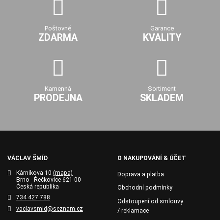
Poštovné
Garance
ZDARMA
KVALITY
Kamenná
Sortiment
PRODEJNA
SKLADEM
VÁCLAV ŠMÍD
O NAKUPOVÁNÍ & ÚČET
Kárnikova 10
(mapa)
Doprava a platba
Brno - Řečkovice 621 00
Česká republika
Obchodní podmínky
734 427 788
Odstoupení od smlouvy
vaclavsmid@seznam.cz
/ reklamace