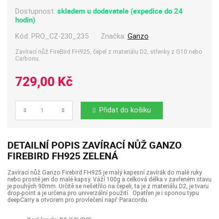
skladem u dodavatele (expedice do 24
Dostupnost:
hodin)
Kód:
PRO_CZ-230_235
Značka:
Ganzo
Zavírací nůž FireBird FH925, čepel z materiálu D2, střenky z G10 nebo
Carbonu.
729,00 Kč
Přidat do košíku
Počet
DETAILNÍ POPIS ZAVÍRACÍ NŮŽ GANZO
FIREBIRD FH925 ZELENÁ
Zavírací nůž Ganzo Firebird FH925 je malý kapesní zavírák do malé ruky
nebo prostě jen do malé kapsy. Váží 100g a celková délka v zavřeném stavu
je pouhých 90mm. Určitě se nešetřilo na čepeli, ta je z materiálu D2, je tvaru
drop-point a je určena pro univerzální použití. Opatřen je i sponou typu
deepCarry a otvorem pro provlečení např. Paracordu.