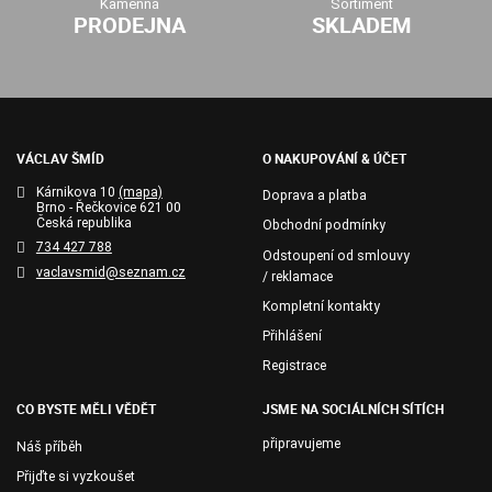
Kamenná
Sortiment
PRODEJNA
SKLADEM
VÁCLAV ŠMÍD
O NAKUPOVÁNÍ & ÚČET
Kárnikova 10
(mapa)
Doprava a platba
Brno - Řečkovice 621 00
Česká republika
Obchodní podmínky
734 427 788
Odstoupení od smlouvy
vaclavsmid@seznam.cz
/ reklamace
Kompletní kontakty
Přihlášení
Registrace
CO BYSTE MĚLI VĚDĚT
JSME NA SOCIÁLNÍCH SÍTÍCH
připravujeme
Náš příběh
Přijďte si vyzkoušet