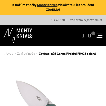
K nožům značky
Monty Knives
získáváte 5 let broušení
ZDARMA!
734 427 788
vaclavsmid@seznam.cz
Zavírací nůž Ganzo Firebird FH925 zelená
Úvod
Zavírací nože