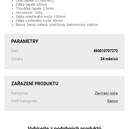
Ocel čepele: D2 (60HRC)
Délka čepele: 65mm
Tloušťka čepele: 2,5mm
Hmotnost: 100g
Délka otevřeného nože: 155mm
Délka zavřeného nože: 90mm
Barva: černá, zelená, oranžová, šedomodrá, carbon
PARAMETRY
860010707272
EAN:
24 měsíců
Záruka:
ZAŘAZENÍ PRODUKTU
Zavírací nože
Kategorie:
Ganzo
Další kategorie:
Vybírejte z podobných produktů