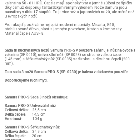
kalené na 58 - 61 HRC. Čepele mají japonský tvar a jemné zúžení ze špičky,
fantastickým řezným výkonem
díky čemuž disponují
. Nože Samura jsou
naostřeny v úhlu 17 stupňů
. To je více než u japonských nožů, ale méně než
u evropských nožů.
Pro rukojeť používáme nejlepší moderní materiály: Micarta, G10,
stabilizované dřevo, plast s jemným povrchem, Kraton a kompozity.
Materiál čepele AUS - 8.
Sada tří kuchyňských nožů Samura PRO-S
v pouzdře
nůž na ovoce a
zahrnuje:
zeleninu
univerzální nůž
(SP-0010),
(SP-0023) se středně velkou čepelí
šéfkuchařský nůž
(145 mm) a
(SP-0085) se širokou a dlouhou čepelí (200
mm).
Tato sada 3 nožů Samura PRO-S (SP-0230) je balena v dárkovém pouzdře.
Doporučujeme ruční mytí.
Samura PRO-S Sada 3 nožů obsahuje:
Samura PRO-S Univerzální nůž
Celková délka:
26,5 cm
Délka čepele:
14,5 cm
Hmotnost:
104 ​g
Samura PRO-S Šéfkuchařský nůž
Celková délka:
34,9 cm
Délka čepele:
20 cm