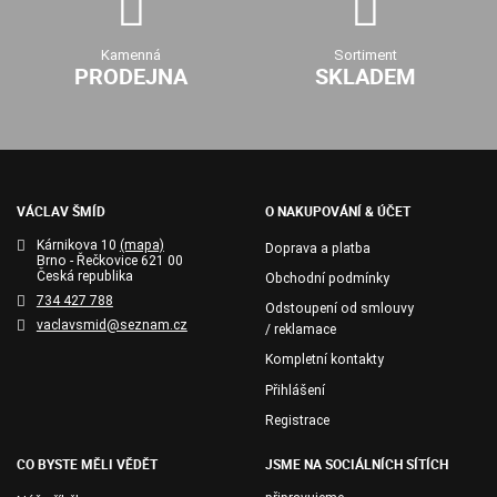
Kamenná
Sortiment
PRODEJNA
SKLADEM
VÁCLAV ŠMÍD
O NAKUPOVÁNÍ & ÚČET
Kárnikova 10
(mapa)
Doprava a platba
Brno - Řečkovice 621 00
Česká republika
Obchodní podmínky
734 427 788
Odstoupení od smlouvy
vaclavsmid@seznam.cz
/ reklamace
Kompletní kontakty
Přihlášení
Registrace
CO BYSTE MĚLI VĚDĚT
JSME NA SOCIÁLNÍCH SÍTÍCH