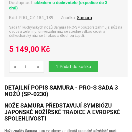
skladem u dodavatele (expedice do 3
Dostupnost:
dnů)
Kód:
PRO_CZ-184_189
Značka:
Samura
Sada tří kuchyňských nožů Samura PRO-S v pouzdře zahrnuje: nůž na
ovoce a zeleninu, univerzální nůž se středně velkou čepelí a
šéfkuchařský nůž se širokou a dlouhou čepelí.
5 149,00 Kč
Přidat do košíku
Počet
DETAILNÍ POPIS SAMURA - PRO-S SADA 3
NOŽŮ (SP-0230)
NOŽE SAMURA
PŘEDSTAVUJÍ SYMBIÓZU
JAPONSKÉ NOŽÍŘSKÉ TRADICE A EVROPSKÉ
SPOLEHLIVOSTI
Nože značky Samura
japonské a švédské oceli
jsou vyrobeny z nejlepší
,