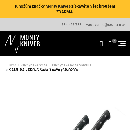
K nožům značky
Monty Knives
získáváte 5 let broušení
ZDARMA!
734 427 788
vaclavsmid@seznam.cz
Úvod
Kuchyňské nože
Kuchyňské nože Samura
SAMURA - PRO-S Sada 3 nožů (SP-0230)