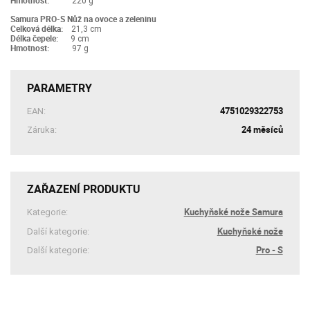
Hmotnost:
220 ​g
Samura PRO-S Nůž na ovoce a zeleninu
Celková délka:
21,3 cm
Délka čepele:
9 cm
Hmotnost:
97 ​g
PARAMETRY
4751029322753
EAN:
24 měsíců
Záruka:
ZAŘAZENÍ PRODUKTU
Kuchyňské nože Samura
Kategorie:
Kuchyňské nože
Další kategorie:
Pro - S
Další kategorie: