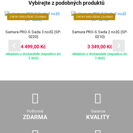
Vybírejte z podobných produktů
2 ROKY BROUŠENÍ ZDARMA
2 ROKY BROUŠENÍ ZDARMA
Samura PRO-S Sada 3 nožů (SP-
Samura PRO-S Sada 2 nožů (SP-
0220)
0210)
4 499,00 Kč
3 349,00 Kč
skladem u dodavatele (expedice do
skladem u dodavatele (expedice do
3 dnů)
3 dnů)
Poštovné
Garance
ZDARMA
KVALITY