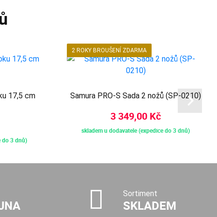
ů
2 ROKY BROUŠENÍ ZDARMA
ku 17,5 cm
Samura PRO-S Sada 2 nožů (SP-0210)
3 349,00 Kč
skladem u dodavatele (expedice do 3 dnů)
 do 3 dnů)
Sortiment
JNA
SKLADEM