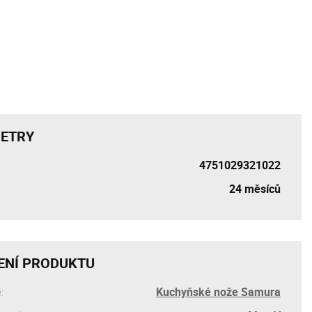
ETRY
4751029321022
24 měsíců
ENÍ PRODUKTU
Kuchyňské nože Samura
: