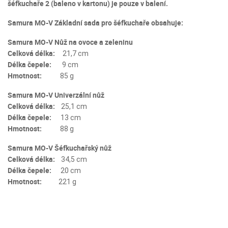
šéfkuchaře 2 (baleno v kartonu) je pouze v balení.
Samura MO-V Základní sada pro šéfkuchaře obsahuje:
Samura MO-V Nůž na ovoce a zeleninu
Celková délka:
21,7 cm
Délka čepele:
9 cm
Hmotnost:
85 ​g
Samura MO-V Univerzální nůž
Celková délka:
25,1 cm
Délka čepele:
13 cm
Hmotnost:
88 ​g
Samura MO-V Šéfkuchařský nůž
Celková délka:
34,5 cm
Délka čepele:
20 cm
Hmotnost:
221 ​g