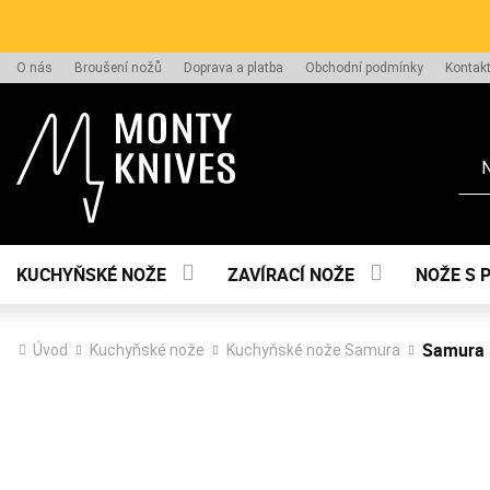
O nás
Broušení nožů
Doprava a platba
Obchodní podmínky
Kontak
Hle
KUCHYŇSKÉ NOŽE
ZAVÍRACÍ NOŽE
NOŽE S 
Samura 
Úvod
Kuchyňské nože
Kuchyňské nože Samura