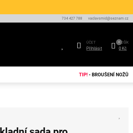
734 427 788
vaclavsmid@seznam.cz
ÚČET
KOŠÍK
Přihlásit
0 Kč
TIP!
- BROUŠENÍ NOŽŮ
ladní sada pro