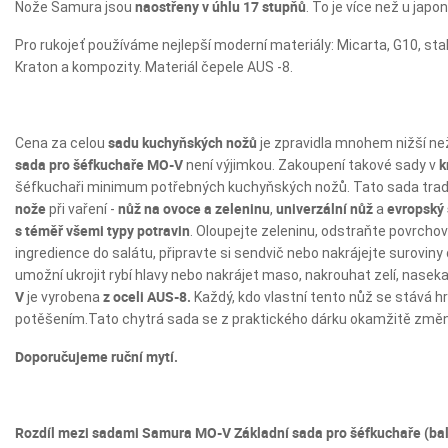
naostřeny v úhlu 17 stupňů
Nože Samura jsou
. To je více než u ja
Pro rukojeť používáme nejlepší moderní materiály: Micarta, G10, st
Kraton a kompozity. Materiál čepele AUS -8.
sadu kuchyňských nožů
Cena za celou
je zpravidla mnohem nižší ne
sada pro šéfkuchaře MO-V
k
není výjimkou. Zakoupení takové sady v
šéfkuchaři minimum potřebných kuchyňských nožů. Tato sada trad
nože
nůž na ovoce a zeleninu
univerzální nůž
evropský
při vaření -
,
a
s téměř všemi typy potravin
. Oloupejte zeleninu, odstraňte povrcho
ingredience do salátu, připravte si sendvič nebo nakrájejte surovin
umožní ukrojit rybí hlavy nebo nakrájet maso, nakrouhat zelí, nasekat
V
z oceli AUS-8.
je vyrobena
Každý, kdo vlastní tento nůž se stává 
potěšením.Tato chytrá sada se z praktického dárku okamžitě změní
Doporučujeme ruční mytí.
Rozdíl mezi sadami Samura MO-V Základní sada pro šéfkuchaře (ba