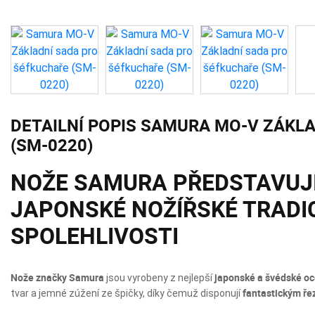
DETAILNÍ POPIS SAMURA MO-V ZÁKL
(SM-0220)
NOŽE SAMURA PŘEDSTAVUJ
JAPONSKÉ NOŽÍŘSKÉ TRADI
SPOLEHLIVOSTI
Nože značky Samura
japonské a švédské oc
jsou vyrobeny z nejlepší
fantastickým ř
tvar a jemné zúžení ze špičky, díky čemuž disponují