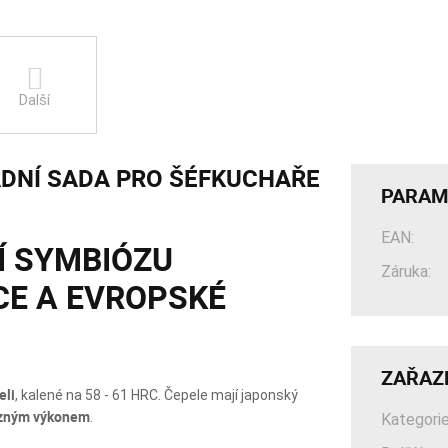
Další
ADNÍ SADA PRO ŠÉFKUCHAŘE
PARAM
EAN:
Í SYMBIÓZU
Záruka:
CE A EVROPSKÉ
ZAŘAZ
eli
, kalené na 58 - 61 HRC. Čepele mají japonský
ezným výkonem
.
Kategorie