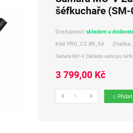
šéfkuchaře (SM-
skladem u dodavate
Dostupnost:
Kód:
PRO_CZ-88_94
Značka:
Samura MO-V Základní sada pro šéf
3 799,00 Kč
Přidat
Počet