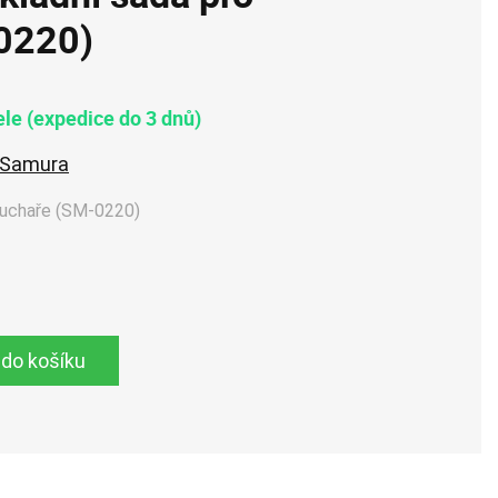
0220)
le (expedice do 3 dnů)
Samura
kuchaře (SM-0220)
 do košíku