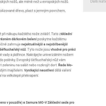
Další kat
ponských nožů, ale méně než u evropských nožů.
abilizované dřevo, plast s jemným povrchem,
ákladní
ž při nákupu každého nože zvlášť. Tato z
rásném dárkovém balení
poskytne každému
nejaktuálnější a nejoblíbenější
ičně zahrnuje
 šéfkuchařský nůž
vhodné pro práci
. Tyto nože jsou
vé vady a jádřince. Nakrájejte univerzálním nožem
y do polévky. Evropský šéfkuchařský nůž vám
Řada Mo-
 zeleninu na salát nebo rozkrojit dort.
Vynikající naostření
hrdým majitelem.
dělá vaření
 na velkolepé překvapení.
leno v pouzdře) a Samura MO-V Základní sada pro