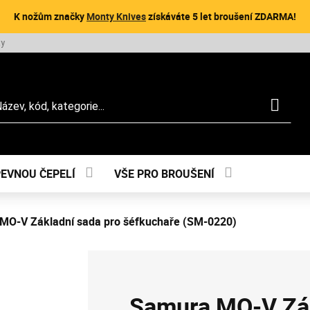
K nožům značky
Monty Knives
získáváte 5 let broušení ZDARMA!
ty
dat
PEVNOU ČEPELÍ
VŠE PRO BROUŠENÍ
MO-V Základní sada pro šéfkuchaře (SM-0220)
Samura MO-V Zák