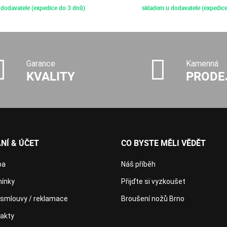
dodavatele (expedice do 3 dnů)
skladem u dodavatele (expedice
Garance
Kamenná
KVALITY
PRODE
NÍ & ÚČET
CO BYSTE MĚLI VĚDĚT
ba
Náš příběh
ínky
Přijďte si vyzkoušet
 smlouvy / reklamace
Broušení nožů Brno
takty