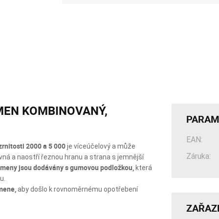
MEN KOMBINOVANÝ,
PARAM
EAN:
nitosti 2000 a 5 000
je víceúčelový a může
Záruka:
vná a naostří řeznou hranu a strana s jemnější
ameny jsou dodávány s gumovou podložkou,
která
u.
mene,
aby došlo k rovnoměrnému opotřebení
ZAŘAZ