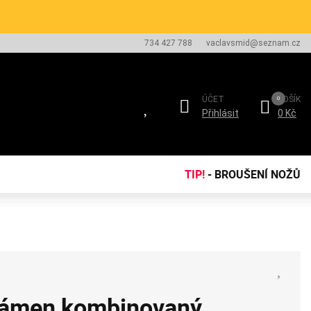
734 427 788
vaclavsmid@seznam.cz
ÚČET
KOŠÍK
Přihlásit
0 Kč
TIP!
- BROUŠENÍ NOŽŮ
kámen kombinovaný,