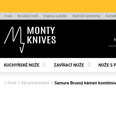
O nás
Broušení nožů
Doprava a platba
Obchodní podmínky
Kontak
Hle
KUCHYŇSKÉ NOŽE
ZAVÍRACÍ NOŽE
NOŽE S 
Samura Brusný kámen kombinova
Úvod
Vše pro broušení