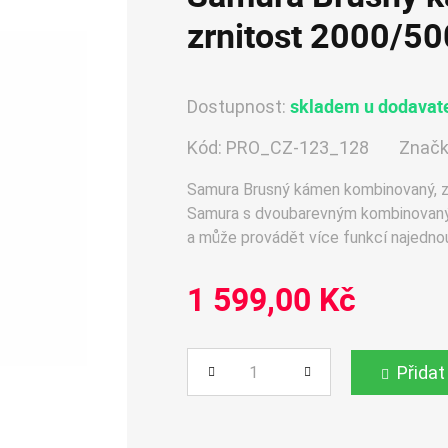
zrnitost 2000/5
skladem u dodavate
Dostupnost:
Kód:
PRO_CZ-123_128
Značk
Samura Brusný kámen kombinovaný, z
Samura s dvoubarevným kombinovaným
a může provádět více funkcí najedno
1 599,00 Kč
Přidat
Počet