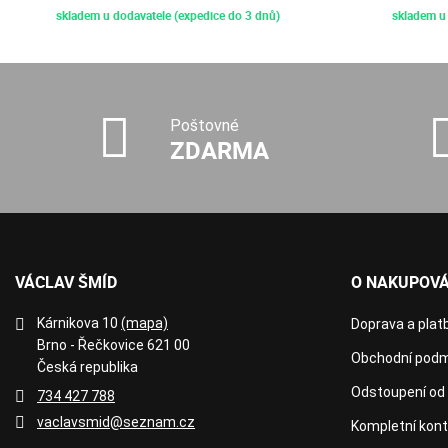
skladem u dodavatele (expedice do 3 dnů)
skladem u 
Poštovné
ZDARMA
VÁCLAV ŠMÍD
O NAKUPOVÁ
Kárnikova 10
(mapa)
Doprava a plat
Brno - Řečkovice 621 00
Obchodní podm
Česká republika
Odstoupení od
734 427 788
vaclavsmid@seznam.cz
Kompletní kon