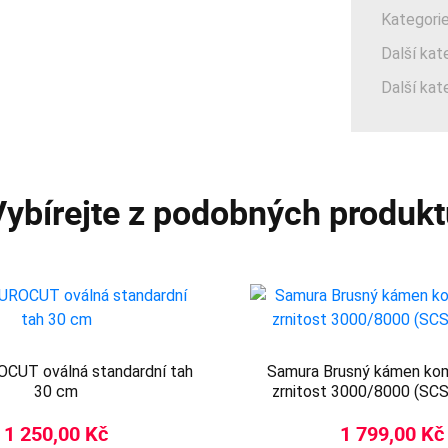
Kategorie
Další kat
Další kat
Vybírejte z podobných produkt
OCUT oválná standardní tah
Samura Brusný kámen kom
30 cm
zrnitost 3000/8000 (SC
1 250,00 Kč
1 799,00 Kč