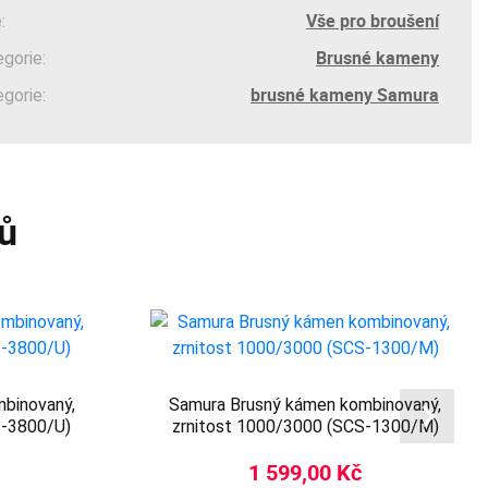
Vše pro broušení
:
Brusné kameny
egorie:
brusné kameny Samura
egorie:
ů
binovaný,
Samura Brusný kámen kombinovaný,
S-3800/U)
zrnitost 1000/3000 (SCS-1300/M)
1 599,00 Kč