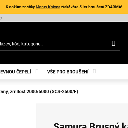
K nožům značky
Monty Knives
získáváte 5 let broušení ZDARMA!
ty
dat
PEVNOU ČEPELÍ
VŠE PRO BROUŠENÍ
ný, zrnitost 2000/5000 (SCS-2500/F)
Samura Brusný 