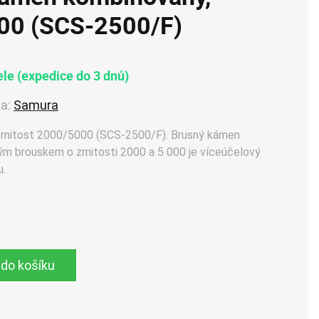
000 (SCS-2500/F)
le (expedice do 3 dnů)
a:
Samura
rnitost 2000/5000 (SCS-2500/F). Brusný kámen
 brouskem o zrnitosti 2000 a 5 000 je víceúčelový
u.
 do košíku