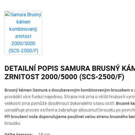
DETAILNÍ POPIS SAMURA BRUSNÝ KÁ
ZRNITOST 2000/5000 (SCS-2500/F)
Brusný kámen Samura s dvoubarevným kombinovaným brouskem o zr
provádět více funkcí najednou. Strana má zrna o větší hrubosti vyro
Brusné k
velikostí zrna pomůže dosáhnout dokonalého stavu ostří.
usnadňuje proces ostření a zabraňuje sklouznutí brousku po povrch
Při broušení nože doporučujeme používat celou stranu brusného ka
brousku.
Délka kamene:
18 cm