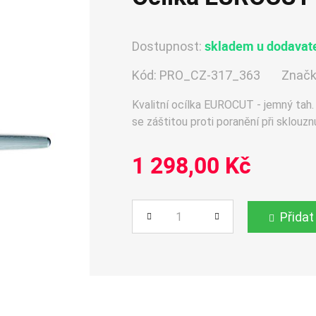
skladem u dodavate
Dostupnost:
Kód:
PRO_CZ-317_363
Značk
Kvalitní ocílka EUROCUT - jemný tah.
se záštitou proti poranění při sklouz
1 298,00 Kč
Přidat
Počet