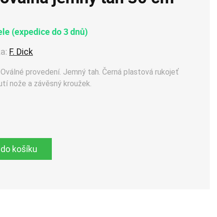
le (expedice do 3 dnů)
a:
F. Dick
 Oválné provedení. Jemný tah. Černá plastová rukojeť
nutí nože a závěsný kroužek.
 do košíku