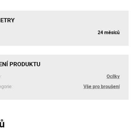
ETRY
24 měsíců
ENÍ PRODUKTU
Ocílky
:
Vše pro broušení
egorie:
ů