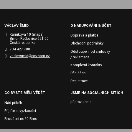
VÁCLAV ŠMÍD
O NAKUPOVÁNÍ & ÚČET
Kárnikova 10
(mapa)
Doprava a platba
Brno - Řečkovice 621 00
Česká republika
Obchodní podmínky
734 427 788
Odstoupení od smlouvy
vaclavsmid@seznam.cz
/ reklamace
Kompletní kontakty
Přihlášení
Registrace
CO BYSTE MĚLI VĚDĚT
JSME NA SOCIÁLNÍCH SÍTÍCH
připravujeme
Náš příběh
Přijďte si vyzkoušet
Broušení nožů Brno