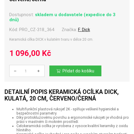
Dostupnost:
skladem u dodavatele (expedice do 3
dnů)
Kód:
PRO_CZ-318_364
Značka:
F. Dick
Keramická cílka DICK v kulatém tvaru v délce 20 cm.
1 096,00 Kč
Přidat do košíku
Počet
DETAILNÍ POPIS KERAMICKÁ OCÍLKA DICK,
KULATÁ, 20 CM, ČERVENO/ČERNÁ
Multifunkční plastová rukojeť 2K - splňuje veškeré hygienické a
bezpečnostní parametry.
Díky protiskluzovému povrchu a ergonomické rukojeti je vhodná pro
práci v mastném či mokrém prostředí.
Celokeramická ocílka je vyrobena z vysoce kvalitní keramiky z oxidu
hlinitého.