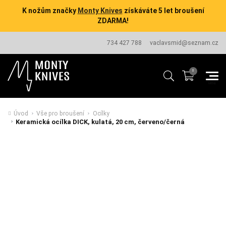
K nožům značky
Monty Knives
získáváte 5 let broušení
ZDARMA!
734 427 788
vaclavsmid@seznam.cz
Úvod
Vše pro broušení
Ocílky
Keramická ocílka DICK, kulatá, 20 cm, červeno/černá