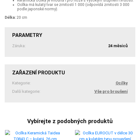
Keramická ocílka je vhodná i pro nože s vysokým stupněm tvrdosti.
Ocílka má kulatý tvar se zrnitostí 1 000 (odpovídá zrnitosti 3 000
podle japonské normy).
Délka:
20 cm
PARAMETRY
Záruka:
24 měsíců
ZAŘAZENÍ PRODUKTU
Kategorie:
Ocílky
Další kategorie:
Vše pro broušení
Vybírejte z podobných produktů