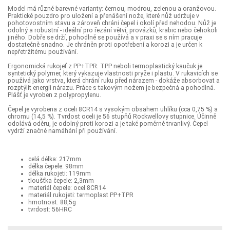
Model má různé barevné varianty: černou, modrou, zelenou a oranžovou.
Praktické pouzdro pro uložení a přenášení nože, které nůž udržuje v
pohotovostním stavu a zároveň chráni čepel i okolí před nehodou. Nůž je
odolný a robustní - ideální pro řezání větví, provázků, krabic nebo čehokoli
jiného. Dobře se drží, pohodlně se používá a v praxi se s ním pracuje
dostatečně snadno. Je chráněn proti opotřebení a korozi a je určen k
nepřetržitému používání.
Ergonomická rukojeť z PP+TPR. TPP neboli termoplastický kaučuk je
syntetický polymer, který vykazuje vlastnosti pryže i plastu. V rukavicích se
používá jako vrstva, která chrání ruku před nárazem - dokáže absorbovat a
rozptýlit energii nárazu. Práce s takovým nožem je bezpečná a pohodlná.
Plášť je vyroben z polypropylenu.
Čepel je vyrobena z oceli 8CR14 s vysokým obsahem uhlíku (cca 0,75 %) a
chromu (14,5 %). Tvrdost oceli je 56 stupňů Rockwellovy stupnice. Účinně
odolává oděru, je odolný proti korozi a je také poměrně trvanlivý. Čepel
vydrží značné namáhání při používání.
celá délka: 217mm
délka čepele: 98mm
délka rukojeti: 119mm
tloušťka čepele: 2,3mm
materiál čepele: ocel 8CR14
materiál rukojeti: termoplast PP+TPR
hmotnost: 88,5g
tvrdost: 56HRC