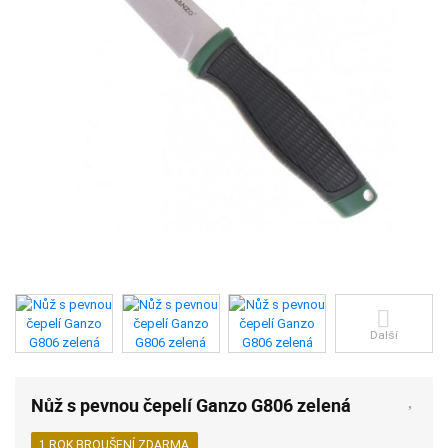
Další
Nůž s pevnou čepelí Ganzo G806 zelená
1 ROK BROUŠENÍ ZDARMA