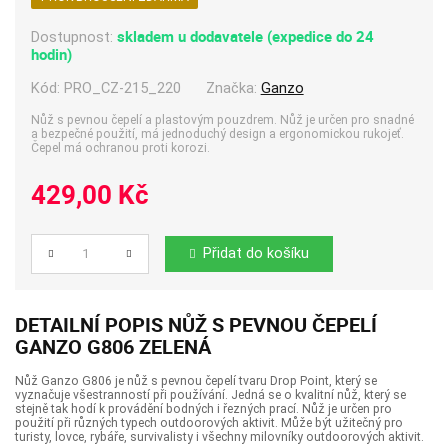
skladem u dodavatele (expedice do 24
Dostupnost:
hodin)
Kód:
PRO_CZ-215_220
Značka:
Ganzo
Nůž s pevnou čepelí a plastovým pouzdrem. Nůž je určen pro snadné
a bezpečné použití, má jednoduchý design a ergonomickou rukojeť.
Čepel má ochranou proti korozi.
429,00 Kč
Přidat do košíku
Počet
DETAILNÍ POPIS NŮŽ S PEVNOU ČEPELÍ
GANZO G806 ZELENÁ
Nůž Ganzo G806 je nůž s pevnou čepelí tvaru Drop Point, který se
vyznačuje všestranností při používání. Jedná se o kvalitní nůž, který se
stejně tak hodí k provádění bodných i řezných prací. Nůž je určen pro
použití při různých typech outdoorových aktivit. Může být užitečný pro
turisty, lovce, rybáře, survivalisty i všechny milovníky outdoorových aktivit.