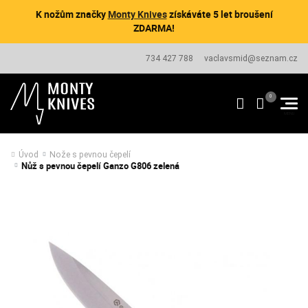
K nožům značky
Monty Knives
získáváte 5 let broušení
ZDARMA!
734 427 788
vaclavsmid@seznam.cz
Úvod
Nože s pevnou čepelí
Nůž s pevnou čepelí Ganzo G806 zelená