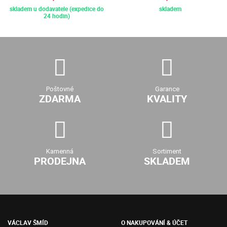
skladem u dodavatele (expedice do
skladem
24 hodin)
Poštovné
Garance
ZDARMA
KVALITY
Kamenná
Sortiment
PRODEJNA
SKLADEM
VÁCLAV ŠMÍD
O NAKUPOVÁNÍ & ÚČET