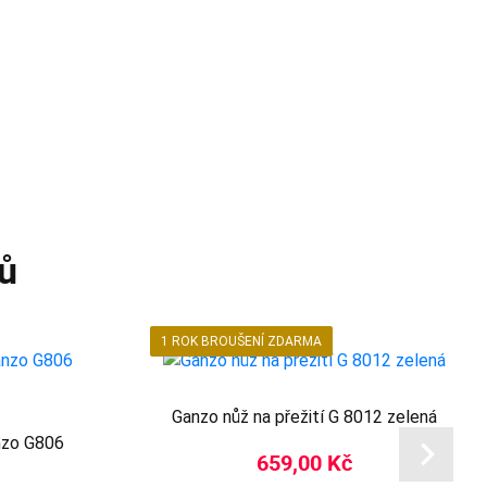
ů
1 ROK BROUŠENÍ ZDARMA
Ganzo nůž na přežití G 8012 zelená
nzo G806
659,00 Kč