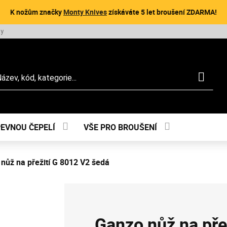
K nožům značky
Monty Knives
získáváte 5 let broušení ZDARMA!
ty
dat
PEVNOU ČEPELÍ
VŠE PRO BROUŠENÍ
nůž na přežití G 8012 V2 šedá
Ganzo nůž na pře