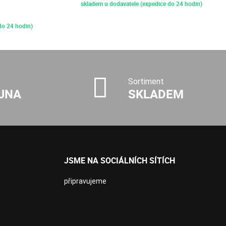
skladem u dodavatele (expedice do 24 hodin)
do 24 hodin)
Sortiment
JNA
SKLADEM
JSME NA SOCIÁLNÍCH SÍTÍCH
připravujeme