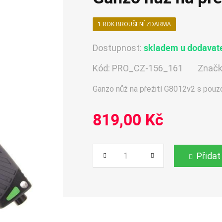
1 ROK BROUŠENÍ ZDARMA
skladem u dodavate
Dostupnost:
Kód:
PRO_CZ-156_161
Značk
Ganzo nůž na přežití G8012v2 s pou
819,00 Kč
Přidat
Počet