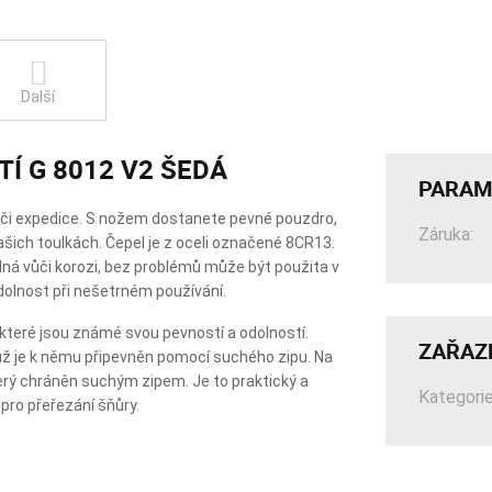
Další
TÍ G 8012 V2 ŠEDÁ
PARAM
 či expedice. S nožem dostanete pevné pouzdro,
Záruka:
ašich toulkách. Čepel je z oceli označené 8CR13.
lná vůči korozi, bez problémů může být použita v
dolnost při nešetrném používání.
 které jsou známé svou pevností a odolností.
ZAŘAZ
ůž je k němu připevněn pomocí suchého zipu. Na
rý chráněn suchým zipem. Je to praktický a
Kategorie
pro přeřezání šňůry.