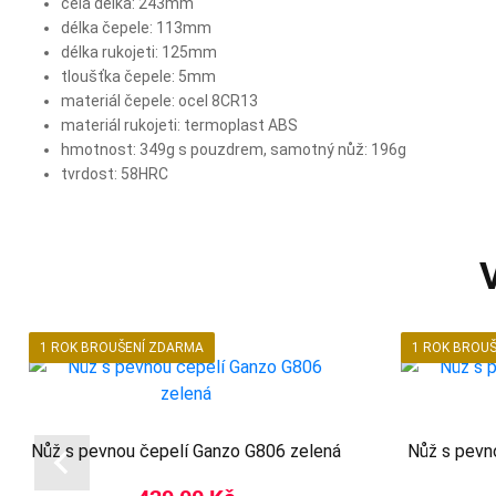
celá délka: 243mm
délka čepele: 113mm
délka rukojeti: 125mm
tloušťka čepele: 5mm
materiál čepele: ocel 8CR13
materiál rukojeti: termoplast ABS
hmotnost: 349g s pouzdrem, samotný nůž: 196g
tvrdost: 58HRC
1 ROK BROUŠENÍ ZDARMA
1 ROK BROU
Nůž s pevnou čepelí Ganzo G806 zelená
Nůž s pevn