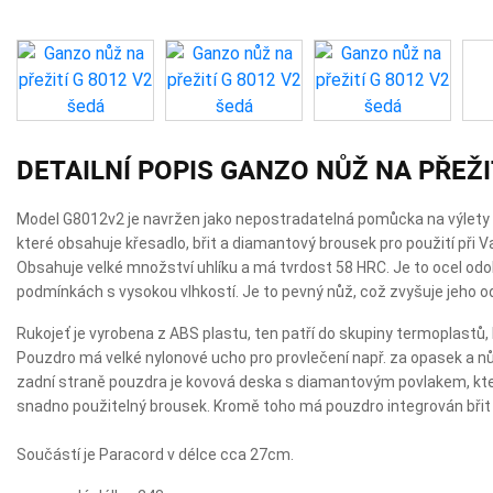
DETAILNÍ POPIS GANZO NŮŽ NA PŘEŽI
Model G8012v2 je navržen jako nepostradatelná pomůcka na výlety
které obsahuje křesadlo, břit a diamantový brousek pro použití při V
Obsahuje velké množství uhlíku a má tvrdost 58 HRC. Je to ocel odo
podmínkách s vysokou vlhkostí. Je to pevný nůž, což zvyšuje jeho o
Rukojeť je vyrobena z ABS plastu, ten patří do skupiny termoplastů,
Pouzdro má velké nylonové ucho pro provlečení např. za opasek a n
zadní straně pouzdra je kovová deska s diamantovým povlakem, kte
snadno použitelný brousek. Kromě toho má pouzdro integrován břit 
Součástí je Paracord v délce cca 27cm.