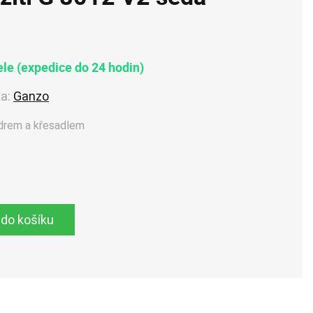
le (expedice do 24 hodin)
a:
Ganzo
zdrem a křesadlem
 do košíku