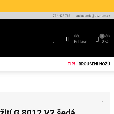
734 427 788
vaclavsmid@seznam.cz
ÚČET
KOŠÍK
Přihlásit
0 Kč
TIP!
- BROUŠENÍ NOŽŮ
žití G 8012 V2 šedá