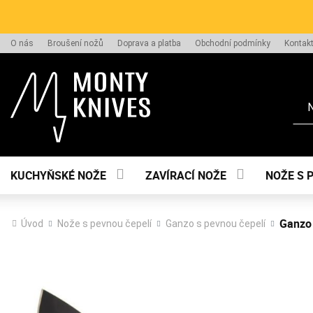
O nás
Broušení nožů
Doprava a platba
Obchodní podmínky
Kontak
Hle
KUCHYŇSKÉ NOŽE
ZAVÍRACÍ NOŽE
NOŽE S 
Ganzo 
Úvod
Nože s pevnou čepelí
Ganzo s pevnou čepelí