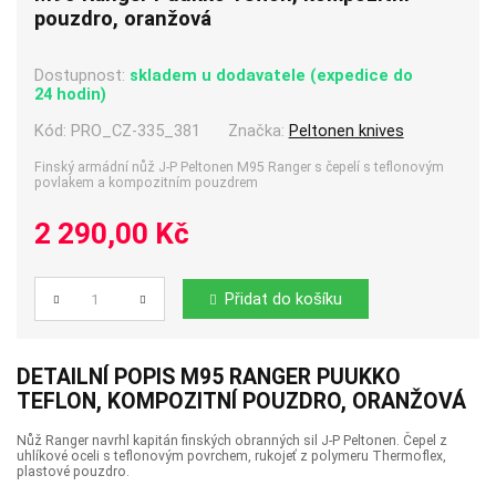
pouzdro, oranžová
Dostupnost:
skladem u dodavatele (expedice do
24 hodin)
Kód:
PRO_CZ-335_381
Značka:
Peltonen knives
Finský armádní nůž J-P Peltonen M95 Ranger s čepelí s teflonovým
povlakem a kompozitním pouzdrem
2 290,00 Kč
Přidat do košíku
Počet
DETAILNÍ POPIS M95 RANGER PUUKKO
TEFLON, KOMPOZITNÍ POUZDRO, ORANŽOVÁ
Nůž Ranger navrhl kapitán finských obranných sil J-P Peltonen. Čepel z
uhlíkové oceli s teflonovým povrchem, rukojeť z polymeru Thermoflex,
plastové pouzdro.