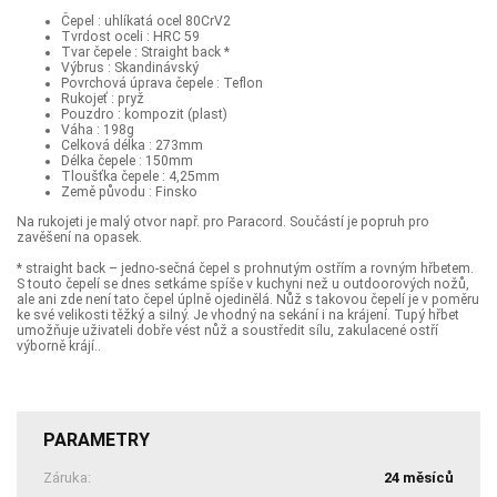
Čepel : uhlíkatá ocel 80CrV2
Tvrdost oceli : HRC 59
Tvar čepele : Straight back *
Výbrus : Skandinávský
Povrchová úprava čepele : Teflon
Rukojeť : pryž
Pouzdro : kompozit (plast)
Váha : 198g
Celková délka : 273mm
Délka čepele : 150mm
Tloušťka čepele : 4,25mm
Země původu : Finsko
Na rukojeti je malý otvor např. pro Paracord. Součástí je popruh pro
zavěšení na opasek.
* straight back – jedno-sečná čepel s prohnutým ostřím a rovným hřbetem.
S touto čepelí se dnes setkáme spíše v kuchyni než u outdoorových nožů,
ale ani zde není tato čepel úplně ojedinělá. Nůž s takovou čepelí je v poměru
ke své velikosti těžký a silný. Je vhodný na sekání i na krájení. Tupý hřbet
umožňuje uživateli dobře vést nůž a soustředit sílu, zakulacené ostří
výborně krájí..
PARAMETRY
Záruka:
24 měsíců