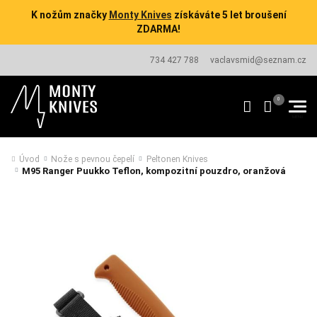
K nožům značky
Monty Knives
získáváte 5 let broušení
ZDARMA!
734 427 788
vaclavsmid@seznam.cz
Úvod
Nože s pevnou čepelí
Peltonen Knives
M95 Ranger Puukko Teflon, kompozitní pouzdro, oranžová