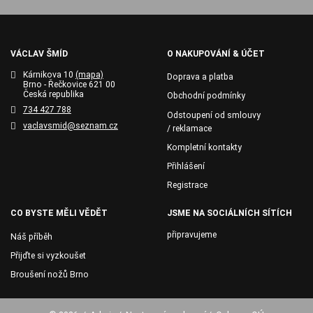
VÁCLAV ŠMÍD
O NAKUPOVÁNÍ & ÚČET
Kárnikova 10
(mapa)
Doprava a platba
Brno - Řečkovice 621 00
Česká republika
Obchodní podmínky
734 427 788
Odstoupení od smlouvy
vaclavsmid@seznam.cz
/ reklamace
Kompletní kontakty
Přihlášení
Registrace
CO BYSTE MĚLI VĚDĚT
JSME NA SOCIÁLNÍCH SÍTÍCH
připravujeme
Náš příběh
Přijďte si vyzkoušet
Broušení nožů Brno