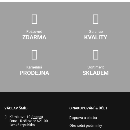
Poštovné
Garance
ZDARMA
KVALITY
Kamenná
Sortiment
PRODEJNA
SKLADEM
VÁCLAV ŠMÍD
O NAKUPOVÁNÍ & ÚČET
Kárnikova 10
(mapa)
Doprava a platba
Brno - Řečkovice 621 00
Česká republika
Obchodní podmínky