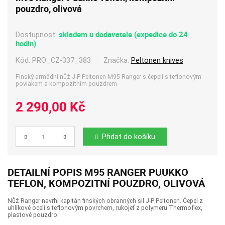
pouzdro, olivová
skladem u dodavatele (expedice do 24
Dostupnost:
hodin)
Kód:
PRO_CZ-337_383
Značka:
Peltonen knives
Finský armádní nůž J-P Peltonen M95 Ranger s čepelí s teflonovým
povlakem a kompozitním pouzdrem
2 290,00 Kč
Přidat do košíku
Počet
DETAILNÍ POPIS M95 RANGER PUUKKO
TEFLON, KOMPOZITNÍ POUZDRO, OLIVOVÁ
Nůž Ranger navrhl kapitán finských obranných sil J-P Peltonen. Čepel z
uhlíkové oceli s teflonovým povrchem, rukojeť z polymeru Thermoflex,
plastové pouzdro.