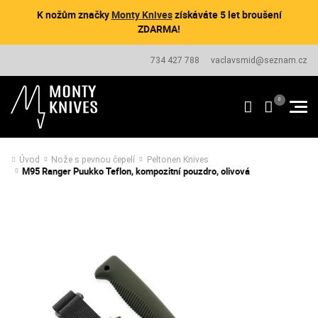
K nožům značky
Monty Knives
získáváte 5 let broušení
ZDARMA!
734 427 788
vaclavsmid@seznam.cz
Úvod
Nože s pevnou čepelí
Peltonen Knives
M95 Ranger Puukko Teflon, kompozitní pouzdro, olivová