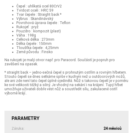
Čepel : uhlíkatá ocel 80CrV2
Tvrdost oceli : HRC 59
Tvar čepele : Straight back *
Výbrus : Skandinávský
Povrchová úprava čepele : Teflon
Rukojeť : pryž
Pouzdro : kompozit (plast)
Váha : 198g
Celková délka : 273mm
Délka čepele : 150mm
Tloušťka čepele : 4,25mm
Země původu : Finsko
Na rukojeti je malý otvor např. pro Paracord. Součástí je popruh pro
zavěšení na opasek.
* straight back – jedno-sečná čepel s prohnutým ostřím a rovným hřbetem.
S touto čepelí se dnes setkáme spíše v kuchyni než u outdoorových nožů,
ale ani zde není tato čepel úplně ojedinělá. Nůž s takovou čepelí je v poměru
ke své velikosti těžký a silný. Je vhodný na sekání i na krájení. Tupý hřbet
umožňuje uživateli dobře vést nůž a soustředit sílu, zakulacené ostří
výborně krájí..
PARAMETRY
24 měsíců
Záruka: