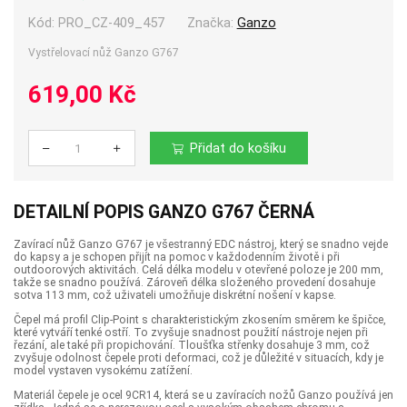
Kód:
PRO_CZ-409_457
Značka:
Ganzo
Vystřelovací nůž Ganzo G767
619,00 Kč
Přidat do košíku
Počet
DETAILNÍ POPIS GANZO G767 ČERNÁ
Zavírací nůž Ganzo G767 je všestranný EDC nástroj, který se snadno vejde
do kapsy a je schopen přijít na pomoc v každodenním životě i při
outdoorových aktivitách. Celá délka modelu v otevřené poloze je 200 mm,
takže se snadno používá. Zároveň délka složeného provedení dosahuje
sotva 113 mm, což uživateli umožňuje diskrétní nošení v kapse.
Čepel má profil Clip-Point s charakteristickým zkosením směrem ke špičce,
které vytváří tenké ostří. To zvyšuje snadnost použití nástroje nejen při
řezání, ale také při propichování. Tloušťka střenky dosahuje 3 mm, což
zvyšuje odolnost čepele proti deformaci, což je důležité v situacích, kdy je
model vystaven vysokému zatížení.
Materiál čepele je ocel 9CR14, která se u zavíracích nožů Ganzo používá jen