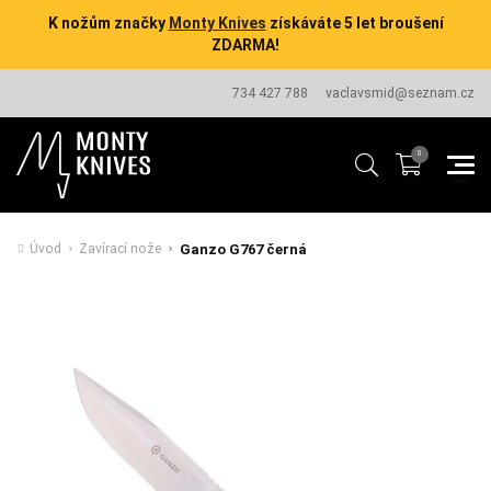
K nožům značky
Monty Knives
získáváte 5 let broušení
ZDARMA!
734 427 788
vaclavsmid@seznam.cz
Ganzo G767 černá
Úvod
Zavírací nože