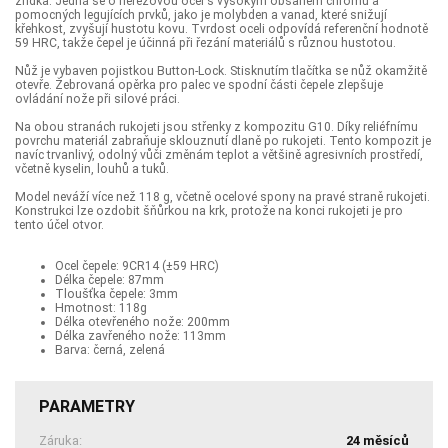
zřídka. Jedná se o nerezovou ocel s vysokým obsahem chromu a
pomocných legujících prvků, jako je molybden a vanad, které snižují
křehkost, zvyšují hustotu kovu. Tvrdost oceli odpovídá referenční hodnotě
59 HRC, takže čepel je účinná při řezání materiálů s různou hustotou.
Nůž je vybaven pojistkou Button-Lock. Stisknutím tlačítka se nůž okamžitě
otevře. Žebrovaná opěrka pro palec ve spodní části čepele zlepšuje
ovládání nože při silové práci.
Na obou stranách rukojeti jsou střenky z kompozitu G10. Díky reliéfnímu
povrchu materiál zabraňuje sklouznutí dlaně po rukojeti. Tento kompozit je
navíc trvanlivý, odolný vůči změnám teplot a většině agresivních prostředí,
včetně kyselin, louhů a tuků.
Model neváží více než 118 g, včetně ocelové spony na pravé straně rukojeti.
Konstrukci lze ozdobit šňůrkou na krk, protože na konci rukojeti je pro
tento účel otvor.
Ocel čepele: 9CR14 (±59 HRC)
Délka čepele: 87mm
Tloušťka čepele: 3mm
Hmotnost: 118g
Délka otevřeného nože: 200mm
Délka zavřeného nože: 113mm
Barva: černá, zelená
PARAMETRY
Záruka:
24 měsíců