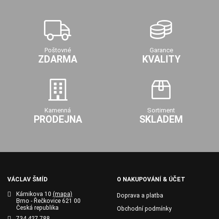
Poštovné
Garance
ZDARMA
KVALITY
Kamenná
Sortiment
PRODEJNA
SKLADEM
VÁCLAV ŠMÍD
O NAKUPOVÁNÍ & ÚČET
Kárnikova 10
(mapa)
Doprava a platba
Brno - Řečkovice 621 00
Česká republika
Obchodní podmínky
734 427 788