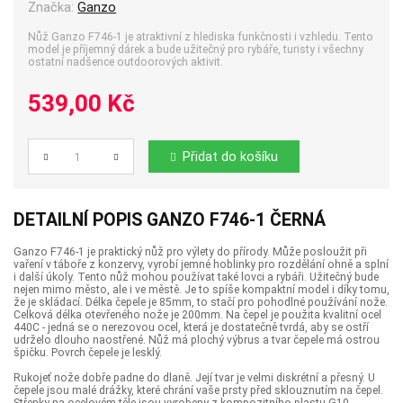
Značka:
Ganzo
Nůž Ganzo F746-1 je atraktivní z hlediska funkčnosti i vzhledu. Tento
model je příjemný dárek a bude užitečný pro rybáře, turisty i všechny
ostatní nadšence outdoorových aktivit.
539,00 Kč
Přidat do košíku
Počet
DETAILNÍ POPIS GANZO F746-1 ČERNÁ
Ganzo F746-1 je praktický nůž pro výlety do přírody. Může posloužit při
vaření v táboře z konzervy, vyrobí jemné hoblinky pro rozdělání ohně a splní
i další úkoly. Tento nůž mohou používat také lovci a rybáři. Užitečný bude
nejen mimo město, ale i ve městě. Je to spíše kompaktní model i díky tomu,
že je skládací. Délka čepele je 85mm, to stačí pro pohodlné používání nože.
Celková délka otevřeného nože je 200mm. Na čepel je použita kvalitní ocel
440C - jedná se o nerezovou ocel, která je dostatečně tvrdá, aby se ostří
udrželo dlouho naostřené. Nůž má plochý výbrus a tvar čepele má ostrou
špičku. Povrch čepele je lesklý.
Rukojeť nože dobře padne do dlaně. Její tvar je velmi diskrétní a přesný. U
čepele jsou malé drážky, které chrání vaše prsty před sklouznutím na čepel.
Střenky na ocelovém těle jsou vyrobeny z kompozitního plastu G10.