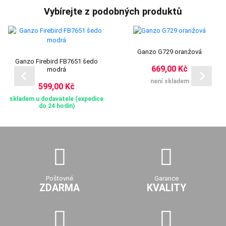
Vybírejte z podobných produktů
Ganzo G729 oranžová
Ganzo Firebird FB7651 šedo
669,00 Kč
modrá
není skladem
599,00 Kč
skladem u dodavatele (expedice
do 24 hodin)
Poštovné
Garance
ZDARMA
KVALITY