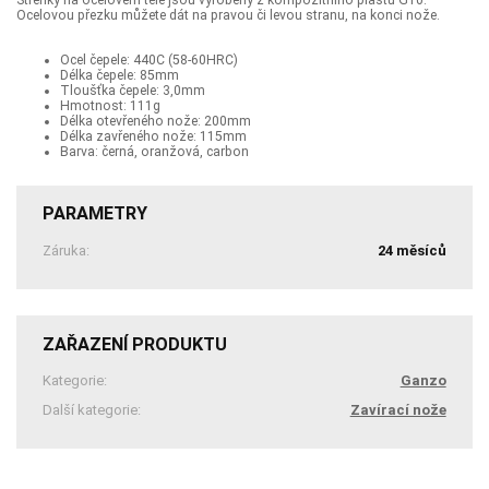
Ocelovou přezku můžete dát na pravou či levou stranu, na konci nože.
Ocel čepele: 440C (58-60HRC)
Délka čepele: 85mm
Tloušťka čepele: 3,0mm
Hmotnost: 111g
Délka otevřeného nože: 200mm
Délka zavřeného nože: 115mm
Barva: černá, oranžová, carbon
PARAMETRY
Záruka:
24 měsíců
ZAŘAZENÍ PRODUKTU
Kategorie:
Ganzo
Další kategorie:
Zavírací nože