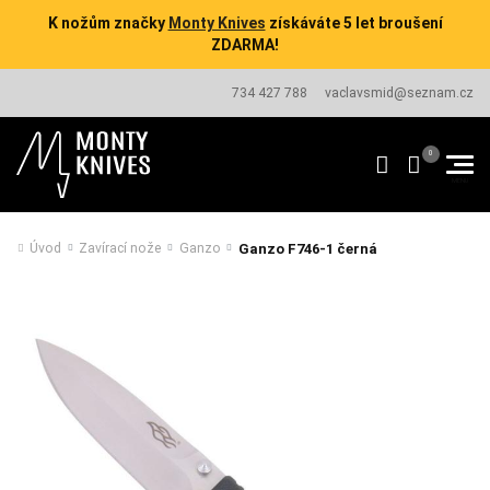
K nožům značky
Monty Knives
získáváte 5 let broušení
ZDARMA!
734 427 788
vaclavsmid@seznam.cz
Ganzo F746-1 černá
Úvod
Zavírací nože
Ganzo