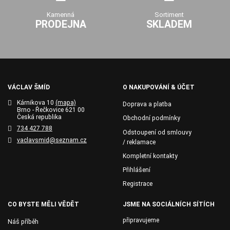
Kamenná
Sortiment
PRODEJNA
SKLADEM
VÁCLAV ŠMÍD
O NAKUPOVÁNÍ & ÚČET
Kárnikova 10
(mapa)
Doprava a platba
Brno - Řečkovice 621 00
Česká republika
Obchodní podmínky
734 427 788
Odstoupení od smlouvy
vaclavsmid@seznam.cz
/ reklamace
Kompletní kontakty
Přihlášení
Registrace
CO BYSTE MĚLI VĚDĚT
JSME NA SOCIÁLNÍCH SÍTÍCH
připravujeme
Náš příběh