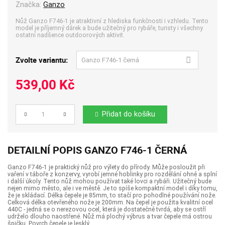
Značka:
Ganzo
Nůž Ganzo F746-1 je atraktivní z hlediska funkčnosti i vzhledu. Tento
model je příjemný dárek a bude užitečný pro rybáře, turisty i všechny
ostatní nadšence outdoorových aktivit.
Zvolte variantu:
539,00 Kč
Přidat do košíku
Počet
DETAILNÍ POPIS GANZO F746-1 ČERNÁ
Ganzo F746-1 je praktický nůž pro výlety do přírody. Může posloužit při
vaření v táboře z konzervy, vyrobí jemné hoblinky pro rozdělání ohně a splní
i další úkoly. Tento nůž mohou používat také lovci a rybáři. Užitečný bude
nejen mimo město, ale i ve městě. Je to spíše kompaktní model i díky tomu,
že je skládací. Délka čepele je 85mm, to stačí pro pohodlné používání nože.
Celková délka otevřeného nože je 200mm. Na čepel je použita kvalitní ocel
440C - jedná se o nerezovou ocel, která je dostatečně tvrdá, aby se ostří
udrželo dlouho naostřené. Nůž má plochý výbrus a tvar čepele má ostrou
špičku. Povrch čepele je lesklý.