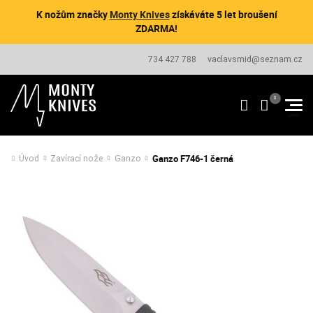
K nožům značky
Monty Knives
získáváte 5 let broušení
ZDARMA!
734 427 788
vaclavsmid@seznam.cz
Ganzo F746-1 černá
Úvod
Zavírací nože
Ganzo