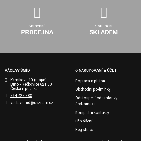
Kamenná
Sortiment
PRODEJNA
SKLADEM
VÁCLAV ŠMÍD
O NAKUPOVÁNÍ & ÚČET
Kárnikova 10
(mapa)
Doprava a platba
Brno - Řečkovice 621 00
Česká republika
Obchodní podmínky
734 427 788
Odstoupení od smlouvy
vaclavsmid@seznam.cz
/ reklamace
Kompletní kontakty
Přihlášení
Registrace