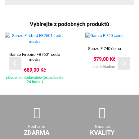
Vybírejte z podobných produktů
Ganzo F 740 černá
Ganzo Firebird FB7601 šedo
579,00 Kč
modrá
není skladem
689,00 Kč
skladem u dodavatele (expedice do
24 hodin)
Poštovné
Garance
ZDARMA
KVALITY