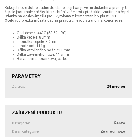
Rukojeť nože dobře padne do dlaně. Její tvar je velmi diskrétní a přesný. U
čepele jsou malé drážky, které chrání vaše prsty před sklouznutím na čepel.
Střenky na ocelovém těle jsou vyrobeny z kompozitního plastu G10.
Ocelovou přezku můžete dát na pravou či levou stranu, na konci nože.
Ocel čepele: 440C (58-60HRC)
Délka čepele: 85mm
Tloušťka čepele: 3,0mm
Hmotnost: 111g
Délka otevřeného nože: 200mm
Délka zavřeného nože: 115mm
Barva: černá, oranžová, carbon
PARAMETRY
24 měsíců
Záruka:
ZAŘAZENÍ PRODUKTU
Ganzo
Kategorie:
Zavírací nože
Další kategorie: