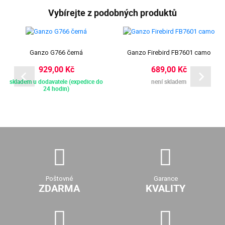
Vybírejte z podobných produktů
Ganzo G766 černá
Ganzo Firebird FB7601 camo
929,00 Kč
689,00 Kč
skladem u dodavatele (expedice do
není skladem
24 hodin)
Poštovné
Garance
ZDARMA
KVALITY