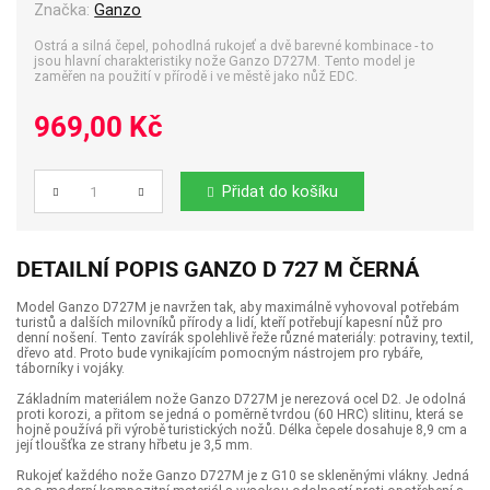
Značka:
Ganzo
Ostrá a silná čepel, pohodlná rukojeť a dvě barevné kombinace - to
jsou hlavní charakteristiky nože Ganzo D727M. Tento model je
zaměřen na použití v přírodě i ve městě jako nůž EDC.
969,00 Kč
Přidat do košíku
Počet
DETAILNÍ POPIS GANZO D 727 M ČERNÁ
Model Ganzo D727M je navržen tak, aby maximálně vyhovoval potřebám
turistů a dalších milovníků přírody a lidí, kteří potřebují kapesní nůž pro
denní nošení. Tento zavírák spolehlivě řeže různé materiály: potraviny, textil,
dřevo atd. Proto bude vynikajícím pomocným nástrojem pro rybáře,
táborníky i vojáky.
Základním materiálem nože Ganzo D727M je nerezová ocel D2. Je odolná
proti korozi, a přitom se jedná o poměrně tvrdou (60 HRC) slitinu, která se
hojně používá při výrobě turistických nožů. Délka čepele dosahuje 8,9 cm a
její tloušťka ze strany hřbetu je 3,5 mm.
Rukojeť každého nože Ganzo D727M je z G10 se skleněnými vlákny. Jedná