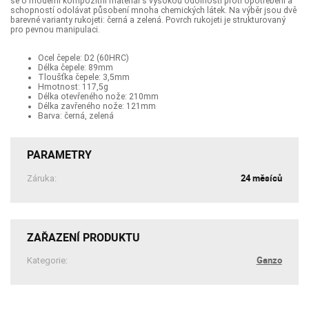
se o moderní kompozitní materiál s vysokou odolností proti opotřebení a
schopností odolávat působení mnoha chemických látek. Na výběr jsou dvě
barevné varianty rukojeti: černá a zelená. Povrch rukojeti je strukturovaný
pro pevnou manipulaci.
Ocel čepele: D2 (60HRC)
Délka čepele: 89mm
Tloušťka čepele: 3,5mm
Hmotnost: 117,5g
Délka otevřeného nože: 210mm
Délka zavřeného nože: 121mm
Barva: černá, zelená
PARAMETRY
24 měsíců
Záruka:
ZAŘAZENÍ PRODUKTU
Ganzo
Kategorie: