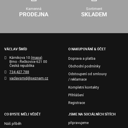
Kamenná
Sortiment
PRODEJNA
SKLADEM
VÁCLAV ŠMÍD
O NAKUPOVÁNÍ & ÚČET
Kárnikova 10
(mapa)
Doprava a platba
Brno - Řečkovice 621 00
Česká republika
Obchodní podmínky
734 427 788
Odstoupení od smlouvy
vaclavsmid@seznam.cz
/ reklamace
Kompletní kontakty
Přihlášení
Registrace
CO BYSTE MĚLI VĚDĚT
JSME NA SOCIÁLNÍCH SÍTÍCH
připravujeme
Náš příběh