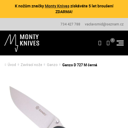
K nožům značky
Monty Knives
získáváte 5 let broušení
ZDARMA!
734 427 788
vaclavsmid@seznam.cz
Ganzo D 727 M černá
Úvod
Zavírací nože
Ganzo